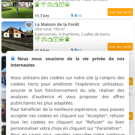
9.4
11.7 km
/10
La Maison de la Forêt
Gîte rural, 150 m²
8 personnes, 4 chambres, 2 salles de bains
9.9
11.8 km
/10
Nous nous soucions de la vie privée de nos
Kota finlandais Au Doubs
Insolite, 20 m²
internautes
4 personnes, 1 chambre, 1 salle de bains
Nous utilisons des cookies sur notre site (y compris des
cookies tiers) pour améliorer l'expérience utilisateur,
9.7
11.9 km
/10
assurer le bon fonctionnement du site, réaliser des
Chalet Vert bain nordique privé Skadi tps de chauffe 1h30
analyses d'audience et vous proposer des offres
Chalet, 35 m²
publicitaires les plus adaptées.
2 personnes, 1 chambre, 1 salle de bains
Pour bénéficier de la meilleure expérience, vous pouvez
accepter ces cookies en cliquant sur "Accepter", refuser
10
11.9 km
/10
tous les cookies en cliquant sur "Refuser" ou bien
personnaliser votre choix en cliquant sur "Paramétrer".
Gîte Les Cigognes
Gîte, 65 m²
Pour en savoir plus, veuillez consulter notre politique