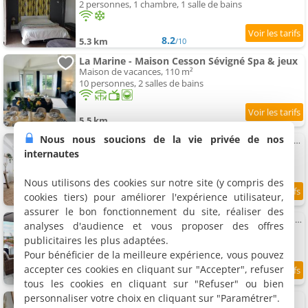
2 personnes, 1 chambre, 1 salle de bains
8.2
5.3 km
/10
La Marine - Maison Cesson Sévigné Spa & jeux
Maison de vacances, 110 m²
10 personnes, 2 salles de bains
5.5 km
Nous nous soucions de la vie privée de nos
Appartement Le Silva - tout confort avec terrasse et parking, métro Via Silva
Appartement, 43 m²
internautes
2 personnes, 1 chambre, 1 salle de bains
Nous utilisons des cookies sur notre site (y compris des
cookies tiers) pour améliorer l'expérience utilisateur,
8.6
5.7 km
/10
assurer le bon fonctionnement du site, réaliser des
Appartement ViaSilvaDoma : Metro, Parking, Terrasse
analyses d'audience et vous proposer des offres
Appartement, 76 m²
publicitaires les plus adaptées.
4 personnes, 2 chambres, 1 salle de bains
Pour bénéficier de la meilleure expérience, vous pouvez
accepter ces cookies en cliquant sur "Accepter", refuser
9.8
5.9 km
/10
tous les cookies en cliquant sur "Refuser" ou bien
personnaliser votre choix en cliquant sur "Paramétrer".
Appartement Chambre privée chez l'habitant