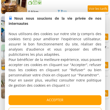
7.7
0.9 km
/10
Nous nous soucions de la vie privée de nos
Appartement Lynx
Appartement, 31 m²
internautes
4 personnes, 1 chambre, 1 salle de bains
Nous utilisons des cookies sur notre site (y compris des
cookies tiers) pour améliorer l'expérience utilisateur,
9.2
1 km
/10
assurer le bon fonctionnement du site, réaliser des
Appartement T3, 3 étoiles cosy avec garage privatif
analyses d'audience et vous proposer des offres
Appartement, 70 m²
publicitaires les plus adaptées.
4 personnes, 2 chambres, 1 salle de bains
Pour bénéficier de la meilleure expérience, vous pouvez
accepter ces cookies en cliquant sur "Accepter", refuser
1.2 km
tous les cookies en cliquant sur "Refuser" ou bien
personnaliser votre choix en cliquant sur "Paramétrer".
Appartement Ô Rives du Doubs - Calme, Verdure & Parking
Appartement, 72 m²
Pour en savoir plus, veuillez consulter notre politique
8 personnes, 2 chambres, 1 salle de bains
de gestion des cookies en cliquant
ici
9.7
1.6 km
/10
ACCEPTER