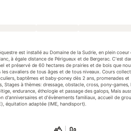
équestre est installé au Domaine de la Sudrie, en plein coeur
lanc, à égale distance de Périgueux et de Bergerac. C'est dan
el et préservé de 60 hectares de prairies et de bois que nou
 les cavaliers de tous âges et de tous niveaux. Cours collect
iculiers, baptêmes et baby-poney dès 2 ans, promenades et
, Stages à thèmes: dressage, obstacle, cross, pony-games, h
oltige, endurance, éthologie et passage des galops, Mais auss
on d'anniversaires et d'évènements familiaux, accueil de gro
E), équitation adaptée (IME, handisport).