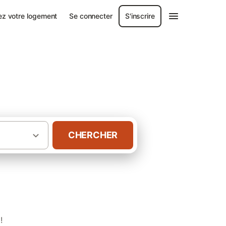
ez votre logement
Se connecter
S'inscrire
CHERCHER
·
·
aine
Dordogne
!