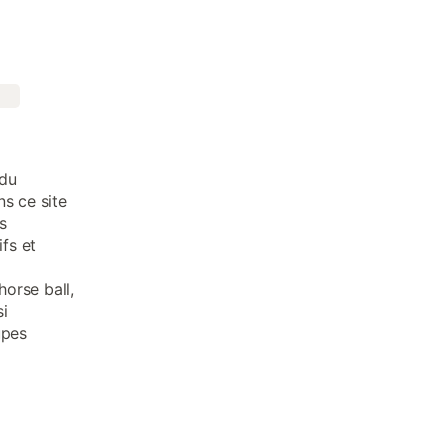
 du
s ce site
s
ifs et
orse ball,
i
upes