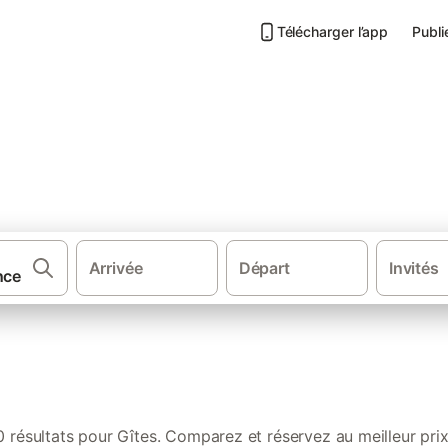
Télécharger l’app
Publi
de Bourrou
Arrivée
Départ
Invités
·
·
·
Sud de la France
Sud Ouest de France
Nouvelle-Aquitaine
Aquit
0 résultats pour Gîtes. Comparez et réservez au meilleur prix