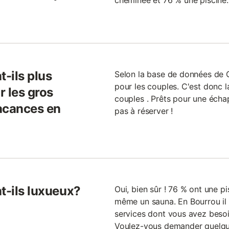
cheminée et 76 % une piscine.
t-ils plus
Selon la base de données de Gi
pour les couples. C'est donc l
r les gros
couples . Prêts pour une éch
acances en
pas à réserver !
t-ils luxueux?
Oui, bien sûr ! 76 % ont une pi
même un sauna. En Bourrou il 
services dont vous avez besoi
Voulez-vous demander quelque