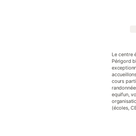
Le centre 
Périgord b
exceptionn
accueillons
cours part
randonnées
equifun, v
organisati
(écoles, C