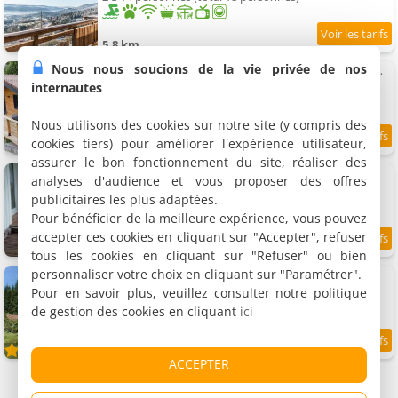
5.8 km
Nous nous soucions de la vie privée de nos
Chalet du Faubourg & spa, proximité Gerardmer & La Bresse
Chalet, 34 m²
internautes
3 personnes, 1 chambre, 1 salle de bains
Nous utilisons des cookies sur notre site (y compris des
cookies tiers) pour améliorer l'expérience utilisateur,
7.7
5.9 km
/10
assurer le bon fonctionnement du site, réaliser des
Appartement Gite de Charme Pleine Nature
analyses d'audience et vous proposer des offres
Appartement, 55 m²
publicitaires les plus adaptées.
4 personnes, 1 chambre, 1 salle de bains
Pour bénéficier de la meilleure expérience, vous pouvez
accepter ces cookies en cliquant sur "Accepter", refuser
8.6
6 km
/10
tous les cookies en cliquant sur "Refuser" ou bien
personnaliser votre choix en cliquant sur "Paramétrer".
Blanche-Roche, gîte en lisière de fôret
Gîte, 35 m²
Pour en savoir plus, veuillez consulter notre politique
4 personnes, 2 chambres, 1 salle de bains
de gestion des cookies en cliquant
ici
9.5
6 km
/10
ACCEPTER