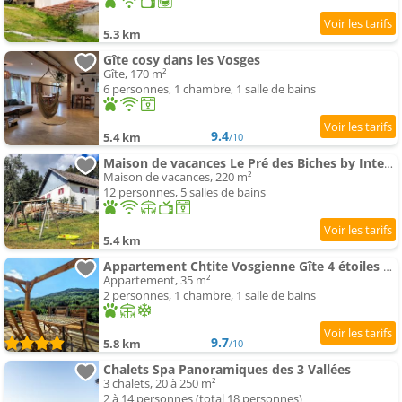
5.3 km
Gîte cosy dans les Vosges
Gîte, 170 m²
6 personnes, 1 chambre, 1 salle de bains
9.4
5.4 km
/10
Maison de vacances Le Pré des Biches by Interhome
Maison de vacances, 220 m²
12 personnes, 5 salles de bains
5.4 km
Appartement Chtite Vosgienne Gîte 4 étoiles cosy
Appartement, 35 m²
2 personnes, 1 chambre, 1 salle de bains
9.7
5.8 km
/10
Chalets Spa Panoramiques des 3 Vallées
3 chalets, 20 à 250 m²
2 à 14 personnes (total 18 personnes)