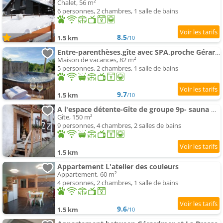
Chalet, 56 m²
6 personnes, 2 chambres, 1 salle de bains
8.5
1.5 km
/10
Entre-parenthèses,gîte avec SPA,proche Gérardmer et La bresse
Maison de vacances, 82 m²
5 personnes, 2 chambres, 1 salle de bains
9.7
1.5 km
/10
A l'espace détente-Gîte de groupe 9p- sauna & bain nordique-proche la Bresse et Gérardmer
Gîte, 150 m²
9 personnes, 4 chambres, 2 salles de bains
1.5 km
Appartement L'atelier des couleurs
Appartement, 60 m²
4 personnes, 2 chambres, 1 salle de bains
9.6
1.5 km
/10