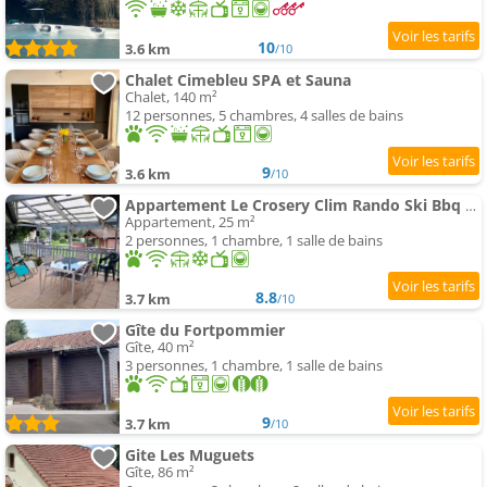
10
3.6 km
/10
Chalet Cimebleu SPA et Sauna
Chalet, 140 m²
12 personnes, 5 chambres, 4 salles de bains
9
3.6 km
/10
Appartement Le Crosery Clim Rando Ski Bbq Voie Verte
Appartement, 25 m²
2 personnes, 1 chambre, 1 salle de bains
8.8
3.7 km
/10
Gîte du Fortpommier
Gîte, 40 m²
3 personnes, 1 chambre, 1 salle de bains
9
3.7 km
/10
Gite Les Muguets
Gîte, 86 m²