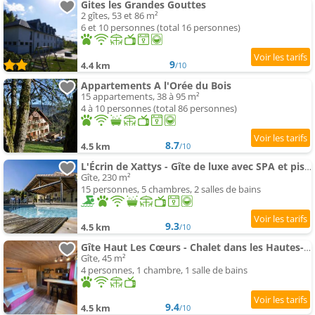
Gites les Grandes Gouttes
2 gîtes, 53 et 86 m²
6 et 10 personnes (total 16 personnes)
9
4.4 km
/10
Appartements A l'Orée du Bois
15 appartements, 38 à 95 m²
4 à 10 personnes (total 86 personnes)
8.7
4.5 km
/10
L'Écrin de Xattys - Gîte de luxe avec SPA et piscine privés, Terrain de pétanque, Baby-foot
Gîte, 230 m²
15 personnes, 5 chambres, 2 salles de bains
9.3
4.5 km
/10
Gîte Haut Les Cœurs - Chalet dans les Hautes-Vosges
Gîte, 45 m²
4 personnes, 1 chambre, 1 salle de bains
9.4
4.5 km
/10