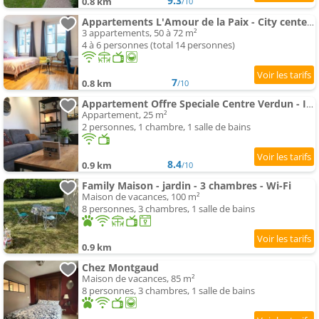
9.3
0.8 km
/10
Appartements L'Amour de la Paix - City center - jardin - proche de station - SmartTV65" Netflix & PrimeVideo - Warm c
3 appartements, 50 à 72 m²
4 à 6 personnes (total 14 personnes)
7
0.8 km
/10
Appartement Offre Speciale Centre Verdun - Idéal Visites - le Puisatier
Appartement, 25 m²
2 personnes, 1 chambre, 1 salle de bains
8.4
0.9 km
/10
Family Maison - jardin - 3 chambres - Wi-Fi
Maison de vacances, 100 m²
8 personnes, 3 chambres, 1 salle de bains
0.9 km
Chez Montgaud
Maison de vacances, 85 m²
8 personnes, 3 chambres, 1 salle de bains