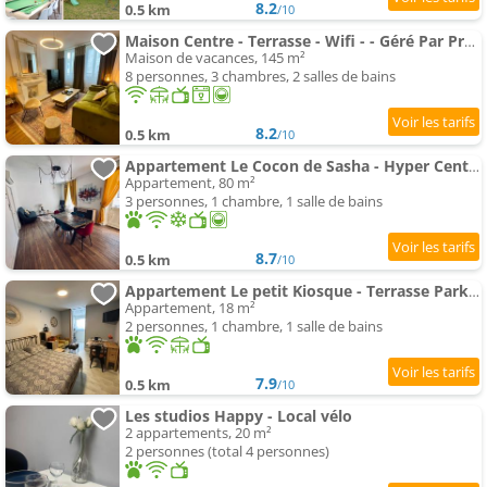
8.2
0.5 km
/10
Maison Centre - Terrasse - Wifi - - Géré Par PrestaZen'Services
Maison de vacances, 145 m²
8 personnes, 3 chambres, 2 salles de bains
8.2
0.5 km
/10
Appartement Le Cocon de Sasha - Hyper Centre - Climatisation - Proche Gare
Appartement, 80 m²
3 personnes, 1 chambre, 1 salle de bains
8.7
0.5 km
/10
Appartement Le petit Kiosque - Terrasse Parking & Local vélo
Appartement, 18 m²
2 personnes, 1 chambre, 1 salle de bains
7.9
0.5 km
/10
Les studios Happy - Local vélo
2 appartements, 20 m²
2 personnes (total 4 personnes)