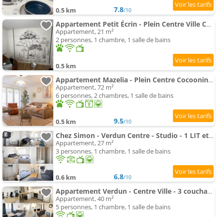
7.8
0.5 km
/10
Appartement Petit Écrin - Plein Centre Ville Cocon & Charme
Appartement, 21 m²
2 personnes, 1 chambre, 1 salle de bains
0.5 km
Appartement Mazelia - Plein Centre Cocooning Spacieux Familial
Appartement, 72 m²
6 personnes, 2 chambres, 1 salle de bains
9.5
0.5 km
/10
Chez Simon - Verdun Centre - Studio - 1 LIT et canapé convertible - Internet et TV - 4 personnes - G
Appartement, 27 m²
3 personnes, 1 chambre, 1 salle de bains
6.8
0.6 km
/10
Appartement Verdun - Centre Ville - 3 couchages - Proche gare - 1 chambre - - Wifi - Géré par Presta
Appartement, 40 m²
5 personnes, 1 chambre, 1 salle de bains