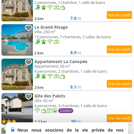
2 personnes, 1 chambre, 1 salle de bains
7.8
2 km
/10
Le Grand Rivage
Villa, 250 m²
13 personnes, 7 chambres, 2 salles de bains
8.9
2 km
/10
Appartement La Canopée
Appartement, 60 m²
4 personnes, 2 chambres, 1 salle de bains
8.1
2 km
/10
Gîte des Palots
Gîte, 82 m²
4 personnes, 3 chambres, 1 salle de bains
10
2.2 km
/10
Nous nous soucions de la vie privée de nos
Appartement 3 chambres - Très grand jardin privée - Terrasse Privée - Garage vélo et moto - Parking voiture priv