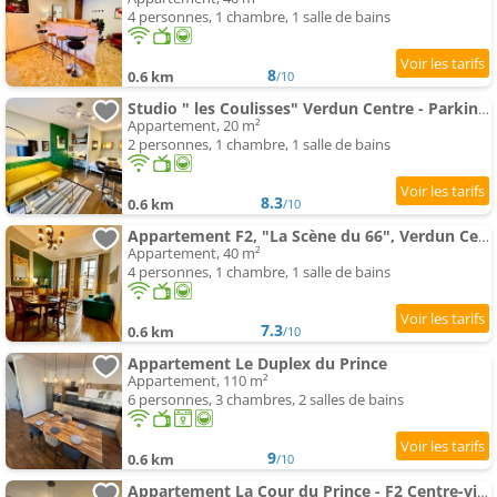
4 personnes, 1 chambre, 1 salle de bains
8
0.6 km
/10
Studio " les Coulisses" Verdun Centre - Parking Moto et Vélo - Wifi - Couchage 1 Grand Lit - Géré Pa
Appartement, 20 m²
2 personnes, 1 chambre, 1 salle de bains
8.3
0.6 km
/10
Appartement F2, "La Scène du 66", Verdun Centre, Garage Motos et Vélo, Wifi, Géré Par Prestazen'Ser
Appartement, 40 m²
4 personnes, 1 chambre, 1 salle de bains
7.3
0.6 km
/10
Appartement Le Duplex du Prince
Appartement, 110 m²
6 personnes, 3 chambres, 2 salles de bains
9
0.6 km
/10
Appartement La Cour du Prince - F2 Centre-ville avec cour