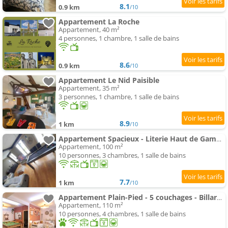
8.1
0.9 km
/10
Appartement La Roche
Appartement, 40 m²
4 personnes, 1 chambre, 1 salle de bains
8.6
0.9 km
/10
Appartement Le Nid Paisible
Appartement, 35 m²
3 personnes, 1 chambre, 1 salle de bains
8.9
1 km
/10
Appartement Spacieux - Literie Haut de Gamme - Billard - Fléchette -Tv 65" - Netflix - Amazon Prime- Lit King Si
Appartement, 100 m²
10 personnes, 3 chambres, 1 salle de bains
7.7
1 km
/10
Appartement Plain-Pied - 5 couchages - Billard - BabyFoot - Terrasse - Jardin - Véranda - 4 chambres & canapé co
Appartement, 110 m²
10 personnes, 4 chambres, 1 salle de bains