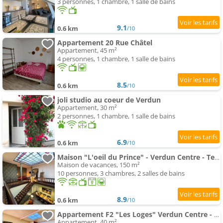
3 personnes, 1 chambre, 1 salle de bains
9.1
0.6 km
/10
Appartement 20 Rue Châtel
Appartement, 45 m²
4 personnes, 1 chambre, 1 salle de bains
8.5
0.6 km
/10
joli studio au coeur de Verdun
Appartement, 30 m²
2 personnes, 1 chambre, 1 salle de bains
6.9
0.6 km
/10
Maison "L'oeil du Prince" - Verdun Centre - Terrasse - Wifi - 7 couchages - - Garage V
Maison de vacances, 150 m²
10 personnes, 3 chambres, 2 salles de bains
8.9
0.6 km
/10
Appartement F2 "Les Loges" Verdun Centre - Garage motos et vélo, WIFI, Géré par PrestaZen'Services
Appartement, 40 m²