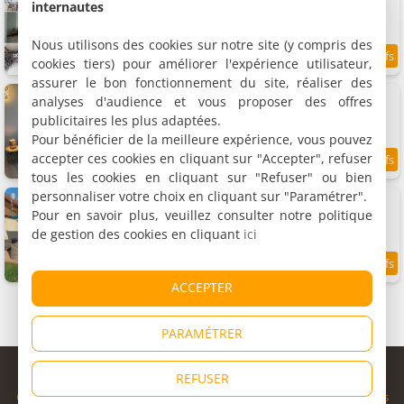
Appartement, 90 m²
internautes
6 personnes, 3 chambres, 1 salle de bains
Nous utilisons des cookies sur notre site (y compris des
cookies tiers) pour améliorer l'expérience utilisateur,
8.2
2.2 km
/10
assurer le bon fonctionnement du site, réaliser des
Appartement Gîte Doumenc
analyses d'audience et vous proposer des offres
Appartement, 160 m²
publicitaires les plus adaptées.
8 personnes, 4 chambres, 1 salle de bains
Pour bénéficier de la meilleure expérience, vous pouvez
accepter ces cookies en cliquant sur "Accepter", refuser
8.7
2.4 km
/10
tous les cookies en cliquant sur "Refuser" ou bien
personnaliser votre choix en cliquant sur "Paramétrer".
Maison confortable avec jardin
Maison de vacances, 125 m²
Pour en savoir plus, veuillez consulter notre politique
7 personnes, 4 chambres, 2 salles de bains
de gestion des cookies en cliquant
ici
9.5
2.9 km
/10
ACCEPTER
PARAMÉTRER
© Copyright 1998 - 2026
REFUSER
Cybevasion
|
Mentions légales
|
Confidentialité
|
CGU
|
Informations