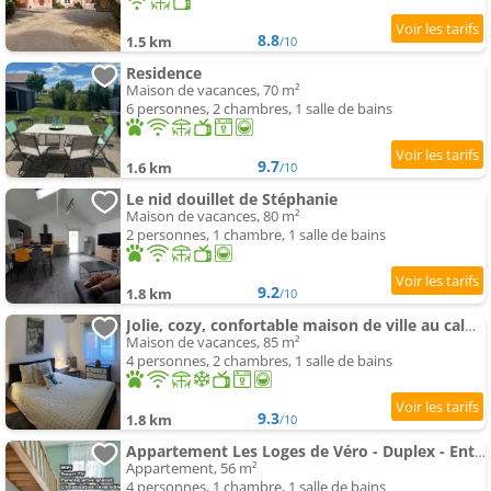
8.8
1.5 km
/10
Residence
Maison de vacances, 70 m²
6 personnes, 2 chambres, 1 salle de bains
9.7
1.6 km
/10
Le nid douillet de Stéphanie
Maison de vacances, 80 m²
2 personnes, 1 chambre, 1 salle de bains
9.2
1.8 km
/10
Jolie, cozy, confortable maison de ville au calme à 5min du centre de Verdun, parking devant la mais
Maison de vacances, 85 m²
4 personnes, 2 chambres, 1 salle de bains
9.3
1.8 km
/10
Appartement Les Loges de Véro - Duplex - Entièrement climatisé - Rénové en 2024 - Classé 3 étoiles - Parking pri
Appartement, 56 m²
4 personnes, 1 chambre, 1 salle de bains