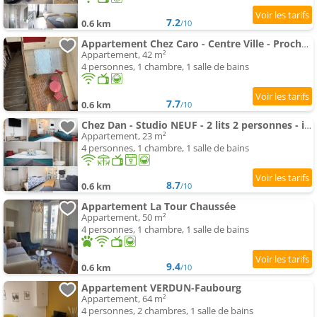
7.2
0.6 km
/10
Appartement Chez Caro - Centre Ville - Proche Gare - Parking proche - Wifi ou Ethernet gratuit - Géré par Presta
Appartement, 42 m²
4 personnes, 1 chambre, 1 salle de bains
7.7
0.6 km
/10
Chez Dan - Studio NEUF - 2 lits 2 personnes - internet - Centre ville - Parking proche - Proche gare
Appartement, 23 m²
4 personnes, 1 chambre, 1 salle de bains
8.7
0.6 km
/10
Appartement La Tour Chaussée
Appartement, 50 m²
4 personnes, 1 chambre, 1 salle de bains
9.4
0.6 km
/10
Appartement VERDUN-Faubourg
Appartement, 64 m²
4 personnes, 2 chambres, 1 salle de bains