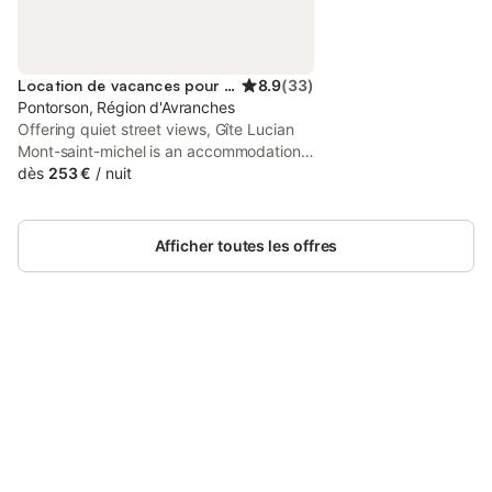
Location de vacances pour 10 personnes
8.9
(
33
)
Pontorson, Région d'Avranches
Offering quiet street views, Gîte Lucian
Mont-saint-michel is an accommodation
situated in Moidrey, 7.3 km from Mont
dès
253 €
/
nuit
Saint-Michel and 25 km from Scriptorial
of Avranches - Manuscript Museum of
Mont Saint-Michel.
Afficher toutes les offres
Connectez-vous et économisez
Se connecter
jusqu'à 10% sur nos logements.