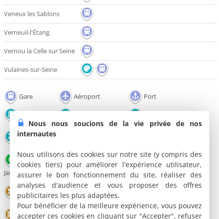
Veneux les Sablons
Verneuil-l'Étang
Vernou la Celle sur Seine
Vulaines-sur-Seine
Gare
Aéroport
Port
Monument
Edifice religieux
Château
Nous nous soucions de la vie privée de nos
Office de
internautes
Moulin
Musée
tourisme
Nous utilisons des cookies sur notre site (y compris des
Parc et
cookies tiers) pour améliorer l'expérience utilisateur,
Nature
Lac / Plan d'eau
Jardin
assurer le bon fonctionnement du site, réaliser des
analyses d'audience et vous proposer des offres
Salle de
Restaurant
Théâtre
publicitaires les plus adaptées.
spectacles
Pour bénéficier de la meilleure expérience, vous pouvez
Cinéma
Parc animalier
Parc de loisirs
accepter ces cookies en cliquant sur "Accepter", refuser