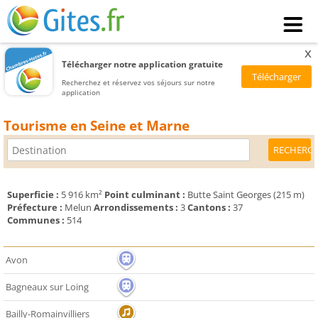
x
Télécharger notre application gratuite
Recherchez et réservez vos séjours sur notre
application
Tourisme en Seine et Marne
Superficie :
5 916 km²
Point culminant :
Butte Saint Georges (215 m)
Préfecture :
Melun
Arrondissements :
3
Cantons :
37
Communes :
514
Avon
Bagneaux sur Loing
Bailly-Romainvilliers