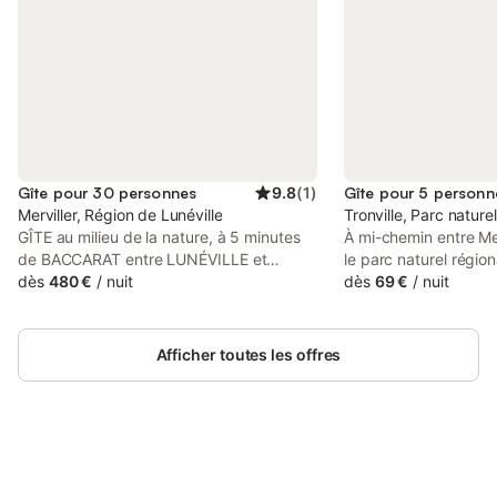
Gîte pour 30 personnes
9.8
(
1
)
Gîte pour 5 personn
Merviller, Région de Lunéville
Tronville, Parc nature
GÎTE au milieu de la nature, à 5 minutes
À mi-chemin entre Me
de BACCARAT entre LUNÉVILLE et
le parc naturel région
SAINT-DIÉ DES VOSGES, proche des
dès
480 €
/
nuit
Sandrine vous accueil
dès
69 €
/
nuit
LACS de PIERRE PERCÉE où de multiples
nid douillet. Située à 
activités vous attendent :
familiale spacieuse p
accrobranches® de la Roche des
personnes, avec salle
Afficher toutes les offres
Corbeaux, voile, pêche et baignades,
privées. Côté jardin
Parc d'Attraction de FRAISPERTUIS, Parc
pour 1 ou 2 personne
Animalier de SAINTE-CROIX … patrimoine
douche et toilettes p
historique des MAQUIS de VIOMBOIS …
bien-être avec spa e
Château de Lunéville Le gîte dispose de
détendre et vous rela
30 couchages maxi en lits confortables,
Connectez-vous et économisez
être est privé pour v
Se connecter