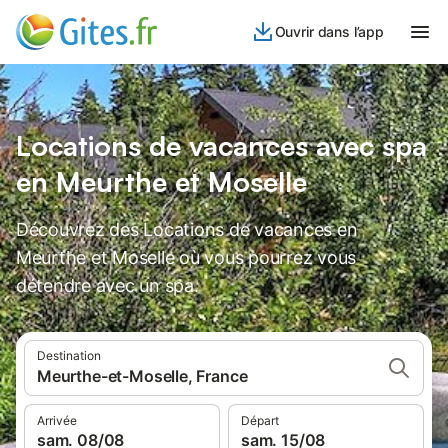
Ouvrir dans l’app
Locations de vacances avec spa
en Meurthe et Moselle
Découvrez des Locations de vacances en
Meurthe et Moselle où vous pourrez vous
détendre avec un spa.
Destination
Meurthe-et-Moselle, France
Arrivée
Départ
sam. 08/08
sam. 15/08