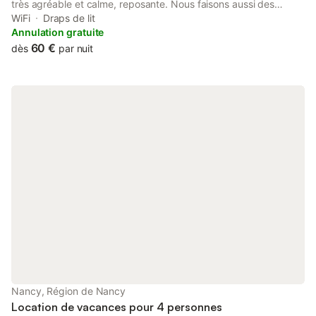
très agréable et calme, reposante. Nous faisons aussi des
menus du jour. très agréable et calme menu du jour a
WiFi
Draps de lit
18euros.50
Annulation gratuite
60 €
dès
par nuit
Nancy, Région de Nancy
Location de vacances pour 4 personnes