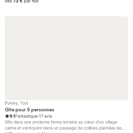
73 €
dès
par nuit
Spacieuse maison de 140 m² offrant beaucoup de place pour
se détendre. - Jeux disponibles pour les enfants et les adultes. -
Proximité des sites historiques et des sentiers naturels. Extérieur
: Découvrez un charmant refuge au cœur de la nature !
L'extérieur de cette magnifique propriété offre un vaste jardin,
idéal pour se détendre ou se rassembler en famille. Profitez de
repas en plein air sur les meubles de jardin ou laissez-vous
bercer par le soleil sur des transats confortables. Participez à
des compétitions amicales avec une partie de ping-pong, le
tout dans un espace sécurisé et clos. Les vues apaisantes sur le
jardin créent une ambiance chaleureuse pour se ressourcer
après une journée d'exploration. Votre escapade parfaite
commence ici ! Pièces à vivre : Les espaces communs de cette
charmante maison de vacances sont conçus pour la détente et
le partage de moments précieux. Le salon spacieux, avec son
canapé confortable, est idéal pour se relaxer après une journée
d'exploration. La salle à manger, qui comprend une jolie table de
Pulney, Toul
cuisine, incite aux repas en famille et a
Gîte pour 5 personnes
9.1
Fantastique
⋅
17 avis
Gîte dans une ancienne ferme lorraine au cœur d'un village
calme et verdoyant dans un paysage de collines plantées de