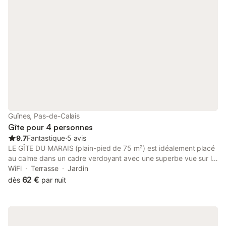
Guînes, Pas-de-Calais
Gîte pour 4 personnes
9.7
Fantastique
⋅
5 avis
LE GÎTE DU MARAIS (plain-pied de 75 m²) est idéalement placé
au calme dans un cadre verdoyant avec une superbe vue sur la
réserve du littoral. Situé juste avant l'entrée du marais de Guînes
WiFi
Terrasse
Jardin
en direction des Attaques et de Calais. Il dispose d'un terrain
62 €
dès
par nuit
entièrement clos de 1000 m² se composant d'un parking, une
terrasse et une pelouse, le tout exposé plein sud. Nouveau :
pour les enfants (balançoire) Il est équipé tout confort pour 2 à
4 personnes maxi. Détail de l'équipement : TV écran plat + TNT