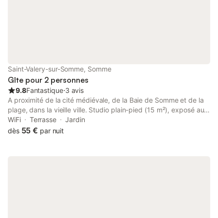
domaine.
Saint-Valery-sur-Somme, Somme
Gîte pour 2 personnes
9.8
Fantastique
⋅
3 avis
A proximité de la cité médiévale, de la Baie de Somme et de la
plage, dans la vieille ville. Studio plain-pied (15 m²), exposé au
sud, dans une dépendance de la propriété. Entrée
WiFi
Terrasse
Jardin
indépendante. Cour privée et fermée, possibilité barbecue.
55 €
dès
par nuit
Local pour vélos, laverie commune. Chauffage central. Code Wi-
Fi. TV, Kitchenette, clic-clac 140. Salle d’eau avec WC. Hors
saison, possibilité de 3 à 4 nuits. Pour les réservations,
téléphonez Tarif dégressif, n’hésitez pas à me contacter…