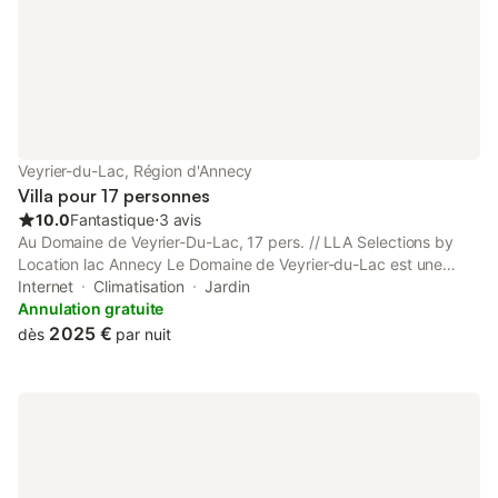
Veyrier-du-Lac, Région d'Annecy
Villa pour 17 personnes
10.0
Fantastique
⋅
3 avis
Au Domaine de Veyrier-Du-Lac, 17 pers. // LLA Selections by
Location lac Annecy Le Domaine de Veyrier-du-Lac est une
adresse d’exception où nature et élégance se rencontrent. Situé
Internet
Climatisation
Jardin
au cœur d’un vaste parc arboré, à quelques pas du lac, il offre
Annulation gratuite
un cadre privilégié pour se ressourcer et partager des moments
2 025 €
dès
par nuit
uniques. Pensée pour l’accueil des familles et des groupes
d’amis, ou encore d’événements (mariage, semaine,
anniversaires…) cette demeure spacieuse allie confort,
authenticité et convivialité. Ici, chaque séjour devient une
expérience inoubliable, entre détente, découvertes et plaisirs
gourmands. La propriété Au Domaine de Veyrier-Du-Lac 17
pers. est composée comme suit : //Rez de chaussée : - Studio