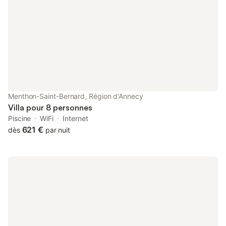
donnant sur une immense terrasse en bois. Ici, une piscine à
débordement semble se fondre dans la nature, tandis qu'un
espace repas ombragé invite à de longs et paisibles repas. À
l'intérieur, la cuisine épurée s'ouvre sur les espaces salle à
manger et salon, agrémentés d'une cheminée moderne, d'une
bibliothèque et d'un espace jeux avec baby-foot. Les hôtes
peuvent se retirer dans cinq chambres bien aménagées, dont
une suite parentale donnant sur le lac, dotée d'un dressing et
d'une salle de bains de type spa avec douche à l'italienne et
grande baignoire. Deux autres chambres (dont une avec
Menthon-Saint-Bernard, Région d'Annecy
configuration de lit adaptable) partagent une salle de bains
Villa pour 8 personnes
familiale à l'étage supérieur, tandis que deux chambres sup
Piscine
WiFi
Internet
621 €
dès
par nuit