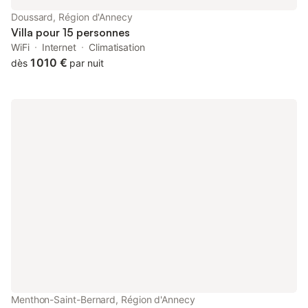
au-dessus du charmant village de Talloires, les clients sont à
Doussard, Région d'Annecy
quelques pas des sentiers de randonnée et des pistes cyclables
Villa pour 15 personnes
pittoresques. Le bord du lac vous attend avec du p
WiFi
Internet
Climatisation
1 010 €
dès
par nuit
Menthon-Saint-Bernard, Région d'Annecy