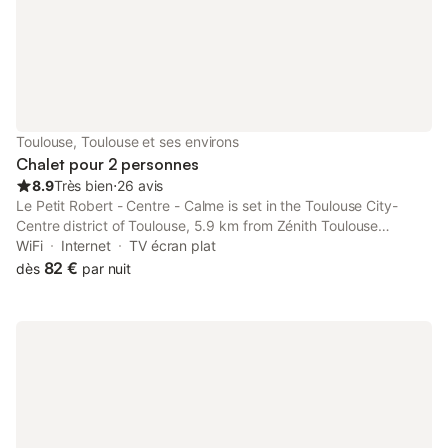
Toulouse, Toulouse et ses environs
Chalet pour 2 personnes
8.9
Très bien
⋅
26 avis
Le Petit Robert - Centre - Calme is set in the Toulouse City-
Centre district of Toulouse, 5.9 km from Zénith Toulouse
Métropole, 6.7 km from Toulouse Stadium and 12 km from
WiFi
Internet
TV écran plat
Diagora Convention Centre.
82 €
dès
par nuit