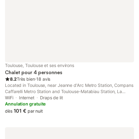
Toulouse, Toulouse et ses environs
Chalet pour 4 personnes
8.2
Très bien
⋅
18 avis
Located in Toulouse, near Jeanne d'Arc Metro Station, Compans
Caffarelli Metro Station and Toulouse-Matabiau Station, La
Pause des Chalets, Le Calme au cœur de Toulouse features free
WiFi
Internet
Draps de lit
WiFi. The property is set 4.5 km from Toulouse Expo, 5.
Annulation gratuite
101 €
dès
par nuit