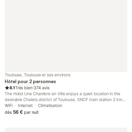
Toulouse, Toulouse et ses environs
Hôtel pour 2 personnes
8.1
Très bien
⋅
374 avis
The Hotel Une Chambre en Ville enjoys a quiet location in the
desirable Chalets district of Toulouse. SNCF train station 2 km
away, line 27 in 3 stops. Jeanne d'Arc or Canal du Midi metro
WiFi
Internet
Climatisation
stations 3 minutes away. 0.
56 €
dès
par nuit