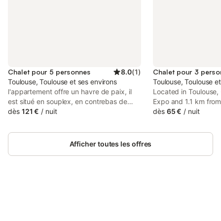
Chalet pour 5 personnes
8.0
(
1
)
Chalet pour 3 pers
Toulouse, Toulouse et ses environs
Toulouse, Toulouse et
l'appartement offre un havre de paix, il
Located in Toulouse,
est situé en souplex, en contrebas de
Expo and 1.1 km from
l'immeuble, offrant ainsi tranquillité et
dès
121 €
/
nuit
Loges des Chalets pr
dès
65 €
/
nuit
fraîcheur. On y accède par un escalier
conditioned accommo
situé dans le couloir d'entrée de
WiFi, and a garden. Wi
l'immeuble. Notre logement spacieux et
accommodation featu
Afficher toutes les offres
confortable comprend trois chambres
accueillantes : deux sont équipées de lits
doubles de 140 x 190 et la troisième d'un
lit simple plus un lit pour bébé, parfaites
pour assurer un sommeil réparateur à nos
visiteurs. La pièce de vie s'ouvre sur une
Connectez-vous et économisez
Se connecter
cuisine entièrement équipée, dotée de
jusqu'à 10% sur nos logements.
tout le nécessaire pour préparer de