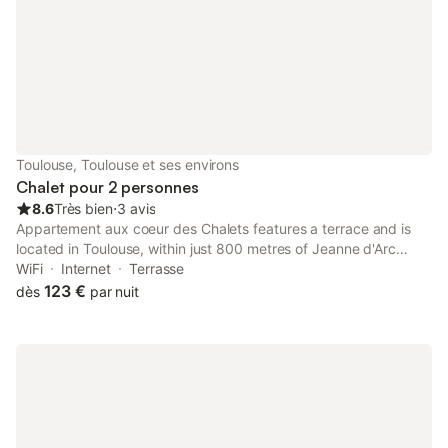
Toulouse, Toulouse et ses environs
Chalet pour 2 personnes
8.6
Très bien
⋅
3 avis
Appartement aux coeur des Chalets features a terrace and is
located in Toulouse, within just 800 metres of Jeanne d'Arc
Metro Station and less than 1 km of Compans Caffarelli Metro
WiFi
Internet
Terrasse
Station.
123 €
dès
par nuit