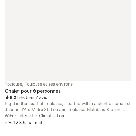
Toulouse, Toulouse et ses environs
Chalet pour 6 personnes
8.2
Très bien
⋅
7 avis
Right in the heart of Toulouse, situated within a short distance of
Jeanne d'Arc Metro Station and Toulouse-Matabiau Station,
Appartement Toulouse - Quartier des Chalets offers free WiFi,
WiFi
Internet
Climatisation
air conditioning and household amenities such as an oven and...
123 €
dès
par nuit