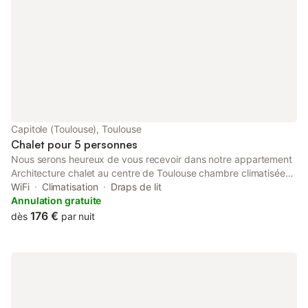
Capitole (Toulouse), Toulouse
Chalet pour 5 personnes
Nous serons heureux de vous recevoir dans notre appartement
Architecture chalet au centre de Toulouse chambre climatisée
spacieuse cuisine salon dans un cadre typique des
WiFi
Climatisation
Draps de lit
Pyrénées,vous serez à 2 pas des mus
Annulation gratuite
176 €
dès
par nuit