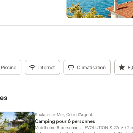
r place. Animaux de catégorie 1
de jardin - Parking à côté de
 admis. - Animaux: Uniquement
l'hébergement Animaux - Les mo
torisés - 1 animal autorisé - Prix
indiqués sont susceptibles d'évol
l: Informations d'arrivée - Heure
cours de la saison et sont à titre i
: De 16:00 à 19:00 - Heure de
ils seront à régler sur place. Ani
De 08:00 à 10:00 - Numéro de
catégorie 1 et 2 non admis. - Ani
e: +33 5 56 09 80 22 Taxes et
chiens et chats autorisés - 1 anim
plémentaires - Montant de la
autorisé - Prix par animal: Prix n
150,00 € - Taxe de séjour non
Les chiens de catégorie 1 et 2 ne
 Taxe de séjour: 0,86 € par adulte
admis dans le camping. Pour ch
- Éco-participation (à payer sur
animal, il vous sera demandé à v
À seulement 400 mètres d’une
Piscine
Internet
arrivée au camping son carnet d
Climatisation
8,
plage de sable, ce camping vous
vaccination et d'identification à jo
 dans un environnement naturel à
Informations d'arrivée - Heure d'a
 immédiate du village de Soulac.
De 15:00 à 18:00 - Heure de dép
 aquatique comprend une piscine
08:00 à 10:00 - La taxe de séjour
es
régler sur place en fonction des
Soulac-sur-Mer, Côte d’Argent
Camping pour 6 personnes
Mobilhome 6 personnes - EVOLUTION S 27m² / 2 c