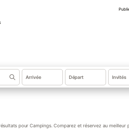
Publi
-sur-Mer : nos locations aut
Arrivée
Départ
Invités
·
·
·
Sud de la France
Sud Ouest de France
Nouvelle-Aquitaine
Aquit
résultats pour Campings. Comparez et réservez au meilleur p