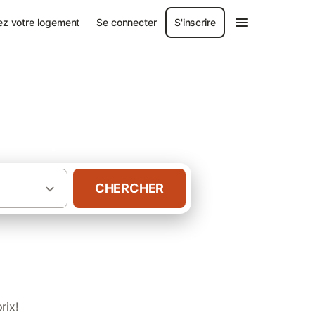
ez votre logement
Se connecter
S'inscrire
hentiques
CHERCHER
·
·
aine
Gironde
rix!