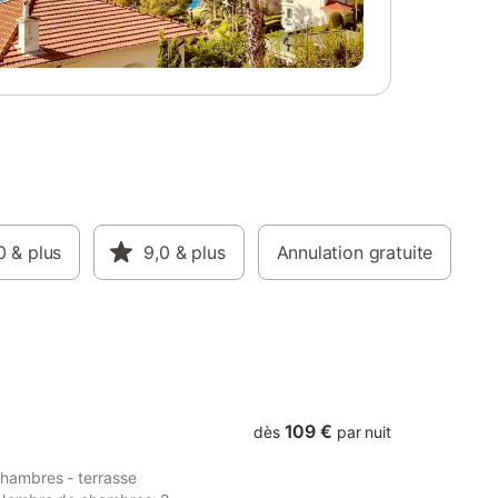
catégorie 1 et 2 non admis. - Animaux:
ntants
Tous les animaux sont autorisés - 1 animal
uer au
autorisé - Poids maximum par animal: 9kg
ndicatif,
- Prix par animal: Prix non connu
maux de
Informations d'arrivée - Heure d'arrivée:
maux:
De 15:00 à 18:00 - Heure de départ:
al
Jusqu'à 10:00 - Numéro de téléphone: 05
on connu -
57 75 13 15 info.soulac@goelia.com Taxes
 sont pas
et frais supplémentaires - Montant de la
aque
caution: 250,00 € - Taxe de séjour non
otre
incluse - Taxe de séjour: - Éco-
e
0
& plus
participation (à payer sur place): À
9,0
& plus
Annulation gratuite
ur.
seulement 800 mètres d’une plage de
rrivée:
sable fin et à 2 km du centre de Soulac-
art: De
sur-Mer, la résidence bénéficie d’un
 est à
emplacement privilégié entre estuaire et
océan. Elle propos
109 €
dès
par nuit
hambres - terrasse