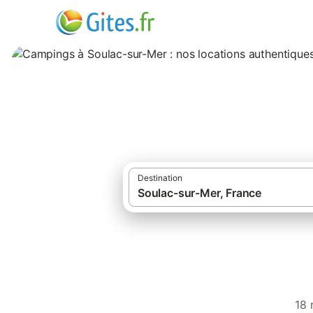
Campings à Soulac
Destination
·
·
Gîtes et locations de vacances
France
Campings à Soulac-sur-Mer
18 