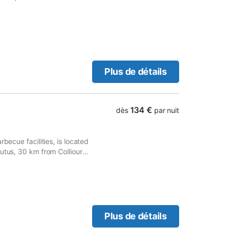
e équipée, une salle de bains
rdin privatifs pour profiter
 vous accueillir pour un
la semaine. Pour plus de
onibles en supplément : kit
t 15 € pour un lit double,
Plus de détails
134 €
dès
par nuit
becue facilities, is located
rutus, 30 km from Collioure
ine de Sigean.
Plus de détails