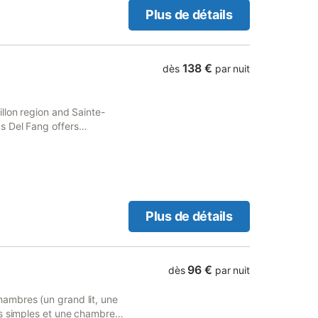
Plus de détails
138 €
dès
par nuit
llon region and Sainte-
s Del Fang offers
und, pool with a view and
Plus de détails
96 €
dès
par nuit
ambres (un grand lit, une
ts simples et une chambre