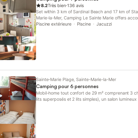
spécifiquement dans cette annonce sont présents.
8.2
Très bien
⋅
136 avis
n'est pas considéré comme présent. Sauf indicati
Set within 3 km of Sardinal Beach and 17 km of Stad
électrique présente dans le logement, la recharge d
Marie-la-Mer, Camping Le Sainte Marie offers acc
interdite. Domaine du Pas Del Fang : Le camping 
area.
Piscine extérieure
Piscine
Jacuzzi
classé 4 étoiles, se situe à Sainte-Marie en région
Sainte-Marie Plage, Sainte-Marie-la-Mer
Camping pour 6 personnes
Mobil-home tout confort de 29 m² comprenant 3 ch
lits superposés et 2 lits simples), un salon lumineu
salle de bains privative avec douche, ainsi qu’une te
pour profiter pleinement de vos vacances. Nous s
accueillir pour un court séjour à partir d’une nuit o
Pour plus de confort, des prestations complémentai
supplément : kit linge (draps + serviettes) : 10 € po
un lit double, ménage final réalisé par notre équipe 