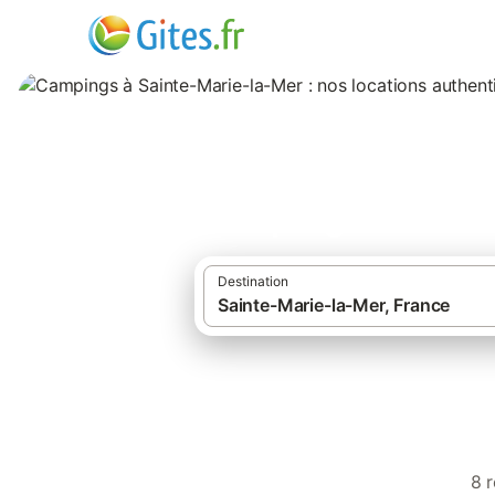
Campings à Sainte
Destination
·
·
Gîtes et locations de vacances
France
Campings à Sainte-Marie-la-Mer
8 