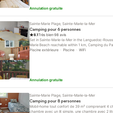
Annulation gratuite
Sainte-Marie Plage, Sainte-Marie-la-Mer
Camping pour 6 personnes
8.1
Très bien
⋅
98 avis
Set in Sainte-Marie-la-Mer in the Languedoc-Roussi
Marie Beach reachable within 1 km, Camping du Pa
accommodation with free WiFi, a children's playgro
Piscine extérieure
Piscine
WiFi
free private parking.
Annulation gratuite
Sainte-Marie Plage, Sainte-Marie-la-Mer
Camping pour 8 personnes
Mobil-home tout confort de 39 m² comprenant 4 ch
chambre avec un lit simple, une chambre avec 2 li