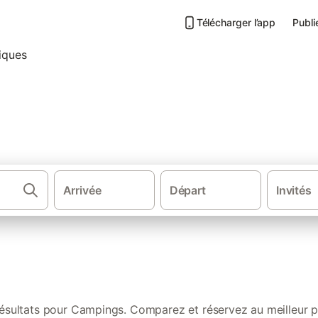
Télécharger l’app
Publi
-Marie-la-Mer : nos location
Arrivée
Départ
Invités
·
·
·
Sud de la France
Occitanie
Languedoc-Roussillon
Pyrénées-Orie
résultats pour Campings. Comparez et réservez au meilleur pr