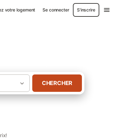
ez votre logement
Se connecter
S'inscrire
s authentiques
CHERCHER
·
ntales
ix!