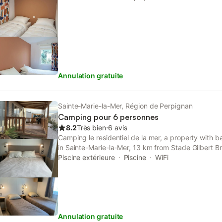
avec 3 lits simples), un salon lumineux avec cuisin
privative avec douche, ainsi qu’une terrasse et un ja
pleinement de votre séjour. Nous serons heureux de
court séjour à partir d’une nuit ou pour un séjour à 
confort, des prestations complémentaires sont disp
linge (draps + serviettes) : 10 € pour un lit simple e
ménage final réalisé par notre équipe : 100 €.
Annulation gratuite
Sainte-Marie-la-Mer, Région de Perpignan
Camping pour 6 personnes
8.2
Très bien
⋅
6 avis
Camping le residentiel de la mer, a property with bar
in Sainte-Marie-la-Mer, 13 km from Stade Gilbert B
Royal Castle, as well as 46 km from Reserve Africa
Piscine extérieure
Piscine
WiFi
Annulation gratuite