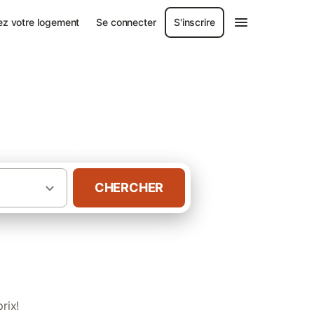
ez votre logement
Se connecter
S'inscrire
uthentiques
CHERCHER
·
·
aine
Gironde
rix!