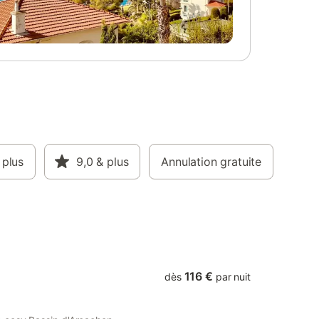
t la
disponible sur place et les animaux de
 site.Sur
compagnie sont admis. La propriété est
ts
située à 4 km de la plage, à 1,5 km du
idéale
centre-ville et à 2 km de la gare et des
Gironde.
transports en commun. Les points
xion Wi-
d'intérêt locaux incluent Chez Yoyote à
mplètent
300 m, SAM' Embellie à 1 km et
L'escapade fromagère à 1 km. La
pâtisserie « Benjamin » et La Source Art
Galerie se trouvent à moins de 1,5 km,
tandis que le square Élisabeth Sentuc est
 plus
à 2 km.
9,0
& plus
Annulation gratuite
116 €
dès
par nuit