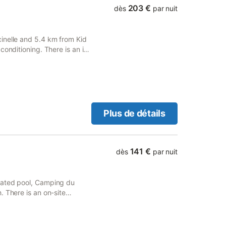
203 €
dès
par nuit
inelle and 5.4 km from Kid
conditioning. There is an in-
 WiFi are available.
Plus de détails
141 €
dès
par nuit
eated pool, Camping du
. There is an on-site
re available.