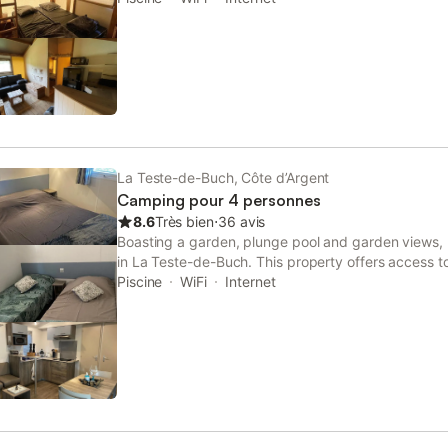
La Teste-de-Buch, Côte d’Argent
Camping pour 4 personnes
8.6
Très bien
⋅
36 avis
Boasting a garden, plunge pool and garden views, 
in La Teste-de-Buch. This property offers access to
parking and free WiFi. Guests have access to beau
Piscine
WiFi
Internet
bath.