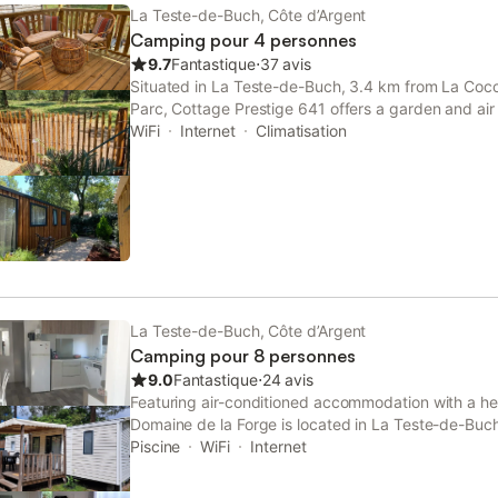
La Teste-de-Buch, Côte d’Argent
Camping pour 4 personnes
9.7
Fantastique
⋅
37 avis
Situated in La Teste-de-Buch, 3.4 km from La Cocc
Parc, Cottage Prestige 641 offers a garden and air 
house restaurant, plus free private parking and free
WiFi
Internet
Climatisation
La Teste-de-Buch, Côte d’Argent
Camping pour 8 personnes
9.0
Fantastique
⋅
24 avis
Featuring air-conditioned accommodation with a h
Domaine de la Forge is located in La Teste-de-Buch
restaurant, plus free private parking and free WiFi a
Piscine
WiFi
Internet