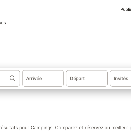
Publi
te-de-Buch : nos locations a
Arrivée
Départ
Invités
·
·
·
Sud de la France
Sud Ouest de France
Nouvelle-Aquitaine
Aquit
résultats pour Campings. Comparez et réservez au meilleur p