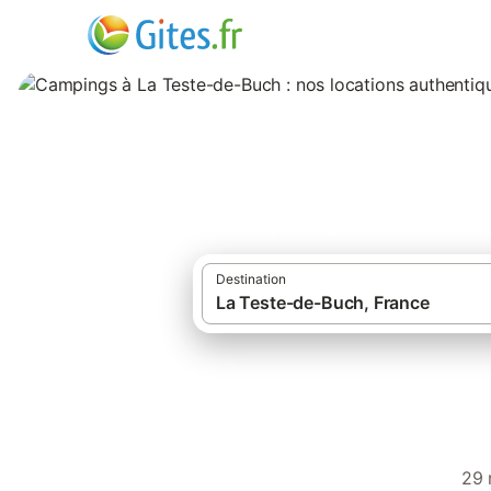
Campings à La Tes
Destination
·
·
Gîtes et locations de vacances
France
Campings à La Teste-de-Buch
29 