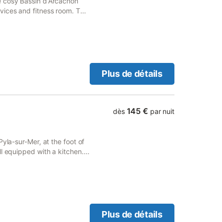
e cosy Bassin d'Arcachon
vices and fitness room. The
Plus de détails
145 €
dès
par nuit
yla-sur-Mer, at the foot of
l equipped with a kitchen.
as a coffee machine.
Plus de détails