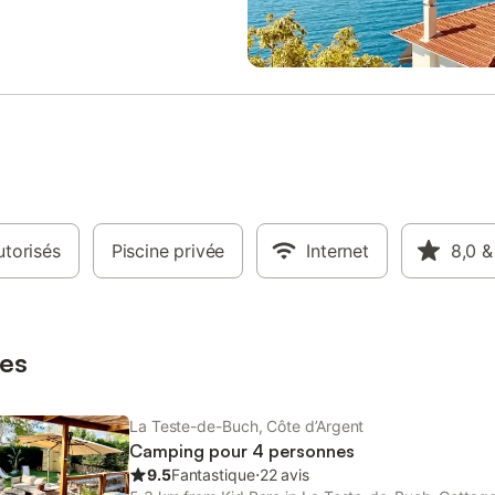
toilette: En option payante - Kit
passionnés de pêche apprécieron
option payante, Lit bébé -
richesse du lac, véritable atout du
électrique: En option payante -
place, une épicerie fournit produi
jardin - Parking à côté de
essentiels et spécialités locales, 
ement Animaux - Les montants
pour découvrir les saveurs de la 
sont susceptibles d'évoluer au
Une laverie payante et une conne
a saison et sont à titre indicatif,
Fi dans les espaces communs co
t à régler sur place. Animaux de
les services proposés.
 1 et 2 non admis. - Animaux:
t chats autorisés - Poids maximum
l: 20kg - Prix par animal: Prix
torisés
u - Animaux acceptés sous
Piscine privée
Internet
8,0
&
ns avec supplément, sur
 tenus en laisse, carnet de
on obligatoire Chien de 1ère
 interdit Chien de 2ème
es
 interdit Informations d
La Teste-de-Buch, Côte d’Argent
Camping pour 4 personnes
9.5
Fantastique
⋅
22 avis