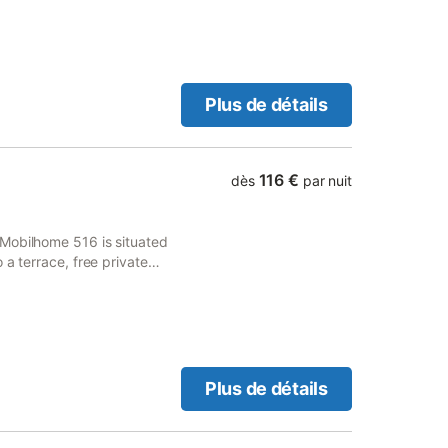
Plus de détails
116 €
dès
par nuit
Mobilhome 516 is situated
 a terrace, free private
ty services and open-air
Plus de détails