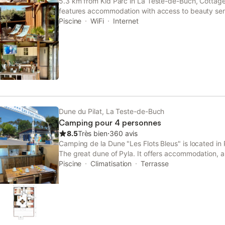
5.3 km from Kid Parc in La Teste-de-Buch, Cottag
features accommodation with access to beauty ser
air-conditioned accommodation is 3.
Piscine
WiFi
Internet
Dune du Pilat, La Teste-de-Buch
Camping pour 4 personnes
8.5
Très bien
⋅
360 avis
Camping de la Dune "Les Flots Bleus" is located in P
The great dune of Pyla. It offers accommodation, al
A microwave and fridge are also featured, as well 
Piscine
Climatisation
Terrasse