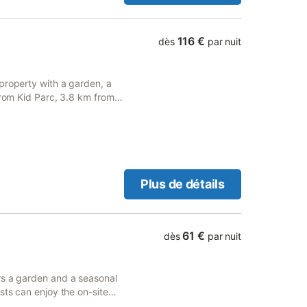
116 €
dès
par nuit
property with a garden, a
from Kid Parc, 3.8 km from
tion.
Plus de détails
61 €
dès
par nuit
rs a garden and a seasonal
sts can enjoy the on-site