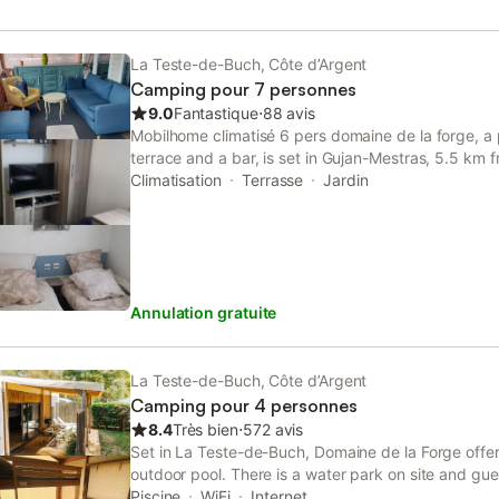
La Teste-de-Buch, Côte d’Argent
Camping pour 7 personnes
9.0
Fantastique
⋅
88 avis
Mobilhome climatisé 6 pers domaine de la forge, a 
terrace and a bar, is set in Gujan-Mestras, 5.5 km 
Aqualand, as well as 10 km from Arcachon Train Sta
Climatisation
Terrasse
Jardin
Annulation gratuite
La Teste-de-Buch, Côte d’Argent
Camping pour 4 personnes
8.4
Très bien
⋅
572 avis
Set in La Teste-de-Buch, Domaine de la Forge offe
outdoor pool. There is a water park on site and gue
bar. Bordeaux is 61 km from the property.
Piscine
WiFi
Internet