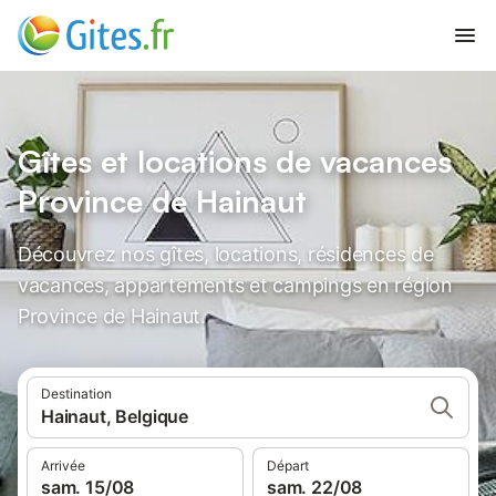
Gîtes et locations de vacances
Province de Hainaut
Découvrez nos gîtes, locations, résidences de
vacances, appartements et campings en région
Province de Hainaut.
Destination
Hainaut, Belgique
Arrivée
Départ
sam. 15/08
sam. 22/08