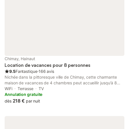
Chimay, Hainaut
Location de vacances pour 8 personnes
9.5
Fantastique
⋅
166 avis
Nichée dans la pittoresque ville de Chimay, cette charmante
maison de vacances de 4 chambres peut accueillir jusqu'à 8
personnes pour une escapade champêtre et chaleureuse.
WiFi
Terrasse
TV
Dotée du chauffage au sol et d'une cheminée, elle est idéale
Annulation gratuite
pour les familles ou les groupes en quête de confort et de
218 €
dès
par nuit
chaleur. La grande terrasse et l'espace barbecue invitent à des
soirées relaxantes sous les étoiles, tandis que des équipements
bien pensés comme des chaises hautes, des lits pour enfants et
un parc pour bébé garantissent aux plus petits un confort
optimal. Les amoureux de la nature trouveront de nombreuses