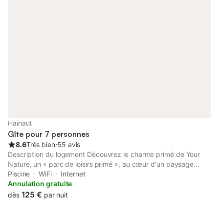
Hainaut
Gîte pour 7 personnes
8.6
Très bien
⋅
55 avis
Description du logement Découvrez le charme primé de Your
Nature, un « parc de loisirs primé », au cœur d'un paysage
naturel époustouflant. Le Sky Pad, niché dans le Domaine du
Piscine
WiFi
Internet
Bois de Fouage, s'intègre harmonieusement aux rives de l'étang
Annulation gratuite
du Fouage et à la forêt environnante de 280 hectares. Son
125 €
dès
par nuit
design raffiné et son microclimat exceptionnel créent un havre
de paix. Les pièces lumineuses offrent une vue imprenable sur