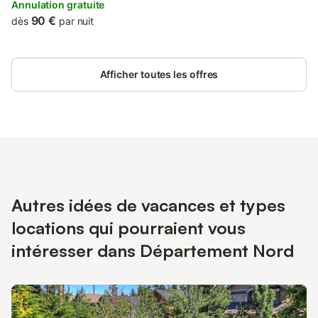
bain avec douche, WC.. Une terrasse arrière et un petit balcon à
Annulation gratuite
l’avant le complète. Location minimum 2 nuitées. Juillet - Août
90 €
dès
par nuit
par semaine
Afficher toutes les offres
Autres idées de vacances et types
locations qui pourraient vous
intéresser dans Département Nord