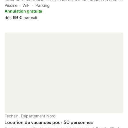
accès facile par voies rapides et transports en commun (métros
Piscine
WiFi
Parking
et bus). Petits déjeuners continental compris Taxes de séjour
Annulation gratuite
comprise
69 €
dès
par nuit
Féchain, Département Nord
Location de vacances pour 50 personnes