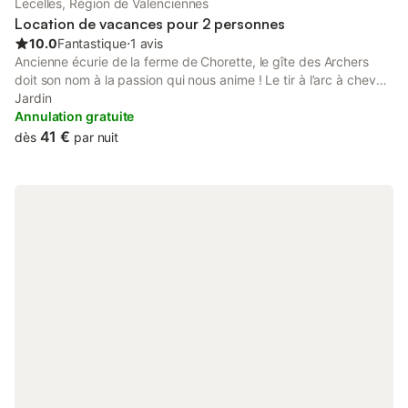
Lecelles, Région de Valenciennes
Location de vacances pour 2 personnes
10.0
Fantastique
⋅
1 avis
Ancienne écurie de la ferme de Chorette, le gîte des Archers
doit son nom à la passion qui nous anime ! Le tir à l’arc à cheval.
Dans une ambiance rustique et chaleureuse, venez passer un
Jardin
agréable séjour chez nous ! Sur place et uniquement sur
Annulation gratuite
réservation, vous pourrez vous adonner à la pratique de la
41 €
dès
par nuit
pêche à la carpe mais aussi à une initiation de la technique
hongroise de tir à l’arc. Vous pourrez profiter de belles
randonnées en partant directement à pied du gîte et découvrir
la campagne environnante et toute la plaine de Maulde. Alors
n’hésitez plus, réservez vite, vous êtes les bienvenus, à très
bientôt ! Thierry & Co