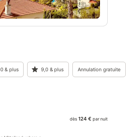
vice à
 chambre
re avec 1
ouche à
e
nge (pièce
r,
meur,
maux non
- Borne
riques,
,0
& plus
9,0
& plus
Annulation gratuite
privée
viron 80
sport et
us
124 €
dès
par nuit