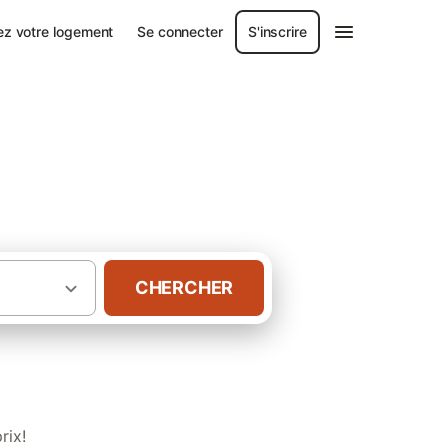
ez votre logement
Se connecter
S'inscrire
CHERCHER
·
·
ions de vacances
Alpes
Gîtes en Suisse
rix!