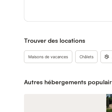
Se connecter ou s'inscrire
bain/WC. 
lavabo. 1
aménagé 
poêle sué
cuisine s
WC séparé
menant à 
matelas i
Trouver des locations
----------
taxe de s
de servic
Maisons de vacances
Châlets
de la rés
(facturé 
séjour es
propriétai
CHF/pers
Autres hébergements populair