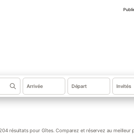
Publi
s de vacances en Suisse
Arrivée
Départ
Invités
Gîtes et locat
204 résultats pour Gîtes. Comparez et réservez au meilleur p