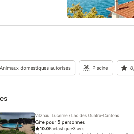
Autre salle de bain : douche,
apporter votre propre café) - Ser
er étage : Spacieux séjour
fondue et appareil à raclette - 1
jusqu'au pignon (40 m²) avec
double avec 2 matelas - 1 chamb
dois, coin salon, table de repas,
lit simple - Placard dans la pièce
éparée par un comptoir (four).
adjacente - Salle de bain avec d
. Depuis le séjour, escalier
l'italienne/WC, lavabo - Chauffag
la galerie ouverte avec 4
électrique - Lave-linge, sèche-li
ndividuels (forte pente de toit). --
séparée dans le grenier) - Étendoi
---------------------------- La
ventilateur - Appartement non-fu
éjour est à payer sur place. Frais
veuillez fumer à l'extérieur - Ani
e : 10 €/personne (facturés lors
admis - Place de parking privée 
ervation). Nettoyage final : 130 €
Animaux domestiques autorisés
de recharge pour véhicules élect
Piscine
8
lors de la réservation). La taxe de
disponible gratuitement - Route 
t à payer sur place. Le
menant à la maison très raide (en
re fournit le linge de lit : 15
m), non adaptée aux voitures de 
onne. Prestations supplémenta
aux véhicules bas ainsi qu'aux b
es
Vitznau, Lucerne / Lac des Quatre-Cantons
Gîte pour 5 personnes
10.0
Fantastique
⋅
3 avis