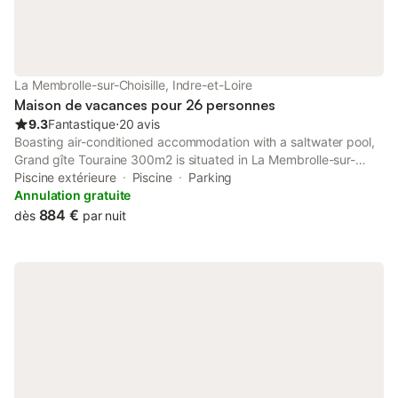
La Membrolle-sur-Choisille, Indre-et-Loire
Maison de vacances pour 26 personnes
9.3
Fantastique
⋅
20 avis
Boasting air-conditioned accommodation with a saltwater pool,
Grand gîte Touraine 300m2 is situated in La Membrolle-sur-
Choisille. This property offers access to a balcony and free
Piscine extérieure
Piscine
Parking
private parking. The property is non-smoking and is located 9.
Annulation gratuite
884 €
dès
par nuit