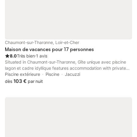
Chaumont-sur-Tharonne, Loir-et-Cher
Maison de vacances pour 17 personnes
8.0
Très bien
⋅
1 avis
Situated in Chaumont-sur-Tharonne, Gîte unique avec piscine
lagon et cadre idyllique features accommodation with private
pool, free WiFi and free private parking for guests who drive.
Piscine extérieure
Piscine
Jacuzzi
With garden views, this accommodation provides a patio.
103 €
dès
par nuit