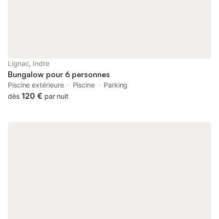
rend cet endroit spécial, c'est que tout le monde y est le
bienvenu. Onze des bungalows de camping sont accessibles
aux fauteuils roulants et le site est entièrement aménagé pour
les personnes ayant des limitations physiques ou mentales. Des
équipements supplémentaires tels que des lits réglables ou un
lève-personne peuvent être organisés sur demande, afin que
les familles ayant des besoins de soins puissent également en
Lignac, Indre
profiter sans obstacles. Ceux qui ont besoin d'aide peuvent
Bungalow pour 6 personnes
compter sur un soutien pour les activités q
Piscine extérieure
Piscine
Parking
120 €
dès
par nuit