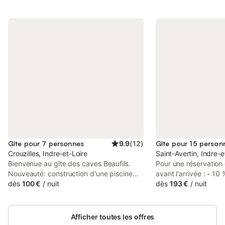
Gîte pour 7 personnes
9.9
(
12
)
Gîte pour 15 person
Crouzilles, Indre-et-Loire
Saint-Avertin, Indre-e
Bienvenue au gîte des caves Beaufils.
Pour une réservation 
Nouveauté: construction d'une piscine
avant l'arrivée : - 10
disponible à partir de juillet 2023!
dès
100 €
/
nuit
campagne en ville, d
dès
193 €
/
nuit
Entièrement rénové en 2020 notre gîte
TOURS, au centre de
vous offrira tout le confort pour votre
Loire et des vignoble
séjour. Linge de lit, de toilette et ménage
Gîte pour 6 à 15 per
Afficher toutes les offres
inclus. Situé au calme dans un parc
et 6 salles d'eau - W