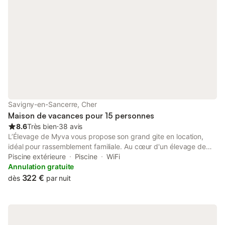
Savigny-en-Sancerre, Cher
Maison de vacances pour 15 personnes
8.6
Très bien
⋅
38 avis
L’Élevage de Myva vous propose son grand gite en location,
idéal pour rassemblement familiale. Au cœur d'un élevage de
poney, dans un hameau au calme en pleine campagne, dans
Piscine extérieure
Piscine
WiFi
une longère rénovée. Le gite dispose de 4 chambres, deux
Annulation gratuite
chambres avec 3 lits super posés et deux chambres avec lit
322 €
dès
par nuit
double. (lit de 140×200 et 90×190) Chambre d'appoint au rez
de chaussé, le rez de chaussé est adapté a la réception de
personne à mobilité réduite. 2 Salles de bain : au rez de chaussé
: douche a l'italienne, et toilettes, au premier baignoire, et les