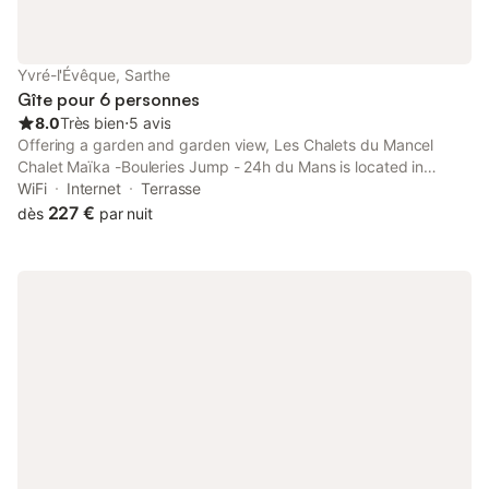
Yvré-l'Évêque, Sarthe
Gîte pour 6 personnes
8.0
Très bien
⋅
5 avis
Offering a garden and garden view, Les Chalets du Mancel
Chalet Maïka -Bouleries Jump - 24h du Mans is located in
Parence, 16 km from Le Mans Circuit and 6.4 km from Le
WiFi
Internet
Terrasse
Mansgolfier Golf Club.
227 €
dès
par nuit