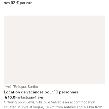
there is also a children’s playground.
92 €
dès
par nuit
Yvré-l'Évêque, Sarthe
Location de vacances pour 10 personnes
10.0
Fantastique
⋅
1 avis
Offering pool views, Villa blue Velvet is an accommodation
situated in Yvré-lʼÉvêque, 14 km from Antarès and 4.1 km from