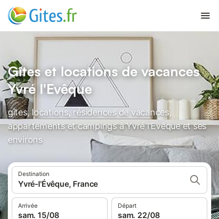
Gîtes et locations de vacances
Yvré l'Evêque
gîtes, locations, résidences de vacances,
appartements et campings à Yvré l'Evêque et ses
environs
Destination
Yvré-l'Évêque, France
Arrivée
Départ
sam. 15/08
sam. 22/08