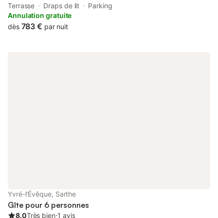
Le Mansgolfier Golf Club. This property offers access to a
Terrasse
Draps de lit
Parking
terrace and free private parking.
Annulation gratuite
783 €
dès
par nuit
Yvré-l'Évêque, Sarthe
Gîte pour 6 personnes
8.0
Très bien
⋅
1 avis