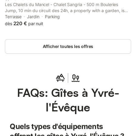
Les Chalets du Mancel - Chalet Sangria - 500 m Bouleries
Jump, 10 min du circuit des 24h, a property with a garden, is
situated in Parence, 16 km from Le Mans Circuit, 6.1 km from Le
Terrasse
Jardin
Parking
Mansgolfier Golf Club, as well as 9.2 km from Le Mans Town
220 €
dès
par nuit
Hall.
Afficher toutes les offres
FAQs: Gîtes à Yvré-
l'Évêque
Quels types d'équipements