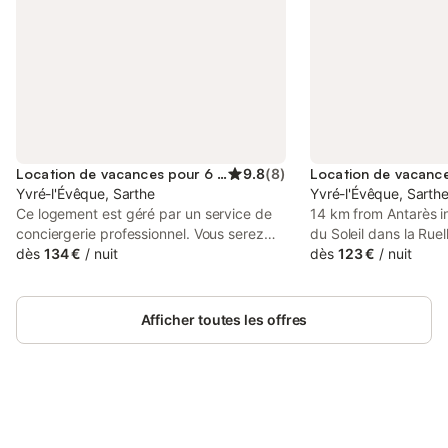
Location de vacances pour 6 personnes
9.8
(
8
)
Yvré-l'Évêque, Sarthe
Yvré-l'Évêque, Sarth
Ce logement est géré par un service de
14 km from Antarès in
conciergerie professionnel. Vous serez
du Soleil dans la Ruel
accompagné par un concierge dédié tout
dès
134 €
/
nuit
provides accommodat
dès
123 €
/
nuit
au long de votre séjour. Bienvenue dans
a sauna, hot tub and s
notre maison individuelle et lumineuse,
villa features a priva
située à Yvré-l'Évêque, dans la Sarthe, à
Afficher toutes les offres
5km du centre-ville du Mans et à 20
minutes du circuit des 24 heures. Elle
bénéficie d'un accès privé, d'un hangar
et d'un grand jardin arboré clos avec
terrasse. Idéal pour un séjour détente en
famille ou entre amis ! Facilement
Connectez-vous et économisez
Se connecter