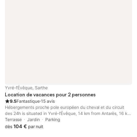
Yvré-l'Évêque, Sarthe
Location de vacances pour 2 personnes
9.5
Fantastique
⋅
15 avis
Hébergements proche pole européen du cheval et du circuit
des 24h is situated in Yvré-lʼÉvêque, 14 km from Antarès, 16 km
from Le Mans Circuit, and 5.7 km from Le Mansgolfier Golf Club.
Terrasse
Jardin
Parking
104 €
dès
par nuit