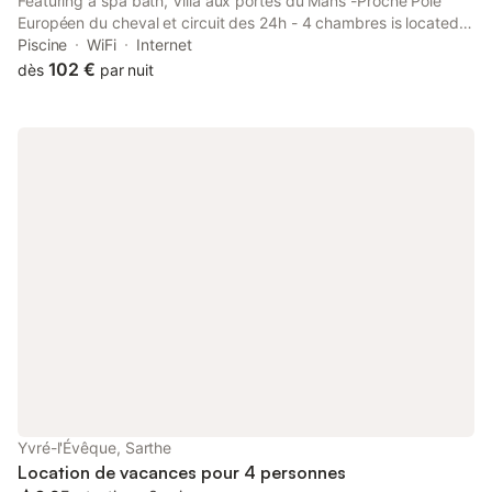
Featuring a spa bath, Villa aux portes du Mans -Proche Pôle
Européen du cheval et circuit des 24h - 4 chambres is located
in Yvré-lʼÉvêque. This property offers access to a balcony, free
Piscine
WiFi
Internet
private parking and free WiFi.
102 €
dès
par nuit
Yvré-l'Évêque, Sarthe
Location de vacances pour 4 personnes