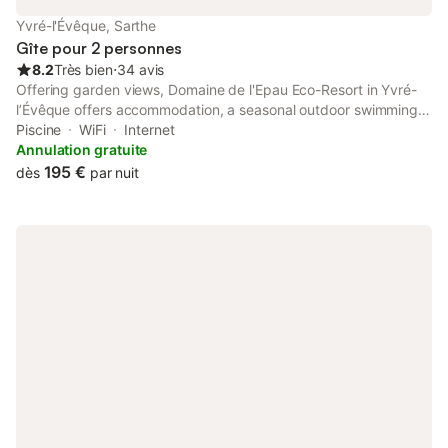
Yvré-l'Évêque, Sarthe
Gîte pour 2 personnes
8.2
Très bien
⋅
34 avis
Offering garden views, Domaine de l'Epau Eco-Resort in Yvré-
lʼÉvêque offers accommodation, a seasonal outdoor swimming
pool, a garden, a terrace, a restaurant and a bar. Both WiFi and
Piscine
WiFi
Internet
private parking are available at the lodge free of charge.
Annulation gratuite
195 €
dès
par nuit