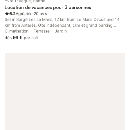
Yvré-l'Évêque, Sarthe
Location de vacances pour 3 personnes
6.2
Agréable
⋅
20 avis
Set in Sargé Les Le Mans, 12 km from Le Mans Circuit and 14
km from Antarès, Gîte indépendant, clim et grand parking
extérieur offers a garden and air conditioning. The property is
Climatisation
Terrasse
Jardin
situated 3.8 km from Le Mansgolfier Golf Club, 5.
96 €
dès
par nuit