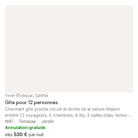
Yvré-l'Évêque, Sarthe
Gîte pour 12 personnes
Charmant gîte proche circuit et Arche de la nature Maison
entière 12 voyageurs, 5 chambres, 8 lits, 3 salles d’eau Venez-
vous ressourcer dans ce paisible gîte de charme de 5 chambres
WiFi
Terrasse
Jardin
entièrement rénové et dédié aux voyageurs, situé au cœur de
Annulation gratuite
l'Arche de la nature et à 10 minutes du circuit des 24 heures du
530 €
dès
par nuit