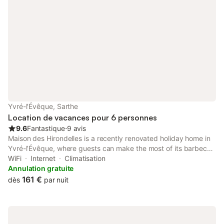
Yvré-l'Évêque, Sarthe
Location de vacances pour 6 personnes
9.6
Fantastique
⋅
9 avis
Maison des Hirondelles is a recently renovated holiday home in
Yvré-lʼÉvêque, where guests can make the most of its barbecue
facilities and shared lounge. Both free WiFi and parking on-site
WiFi
Internet
Climatisation
are available at the holiday home free of charge.
Annulation gratuite
161 €
dès
par nuit