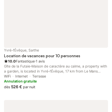
Yvré-l'Évêque, Sarthe
Location de vacances pour 10 personnes
10.0
Fantastique
⋅
1 avis
Gîte de la Futaie-Maison de caractère au calme, a property with
a garden, is located in Yvré-lʼÉvêque, 17 km from Le Mans
Circuit, 4.6 km from Le Mansgolfier Golf Club, as well as 8.7 km
WiFi
Internet
Terrasse
from Le Mans High Court.
Annulation gratuite
526 €
dès
par nuit