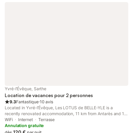
Yvré-l'Évêque, Sarthe
Location de vacances pour 2 personnes
9.3
Fantastique
⋅
10 avis
Located in Yvré-lʼÉvêque, Les LOTUS de BELLE-YLE is a
recently renovated accommodation, 11 km from Antarès and 13
km from Le Mans Circuit. The property features garden views
WiFi
Internet
Terrasse
and is 5.5 km from Le Mansgolfier Golf Club and 6.
Annulation gratuite
120 €
dès
par nuit