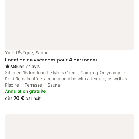
🔹Chambre 3: lit double (140*200) a
Yvré-l'Évêque, Sarthe
Location de vacances pour 4 personnes
7.8
Bien
⋅
77 avis
Situated 15 km from Le Mans Circuit, Camping Onlycamp Le
Pont Romain offers accommodation with a terrace, as well as a
shared lounge. Featuring full-day security, this property also
Piscine
Terrasse
Sauna
provides guests with a children's playground.
Annulation gratuite
70 €
dès
par nuit