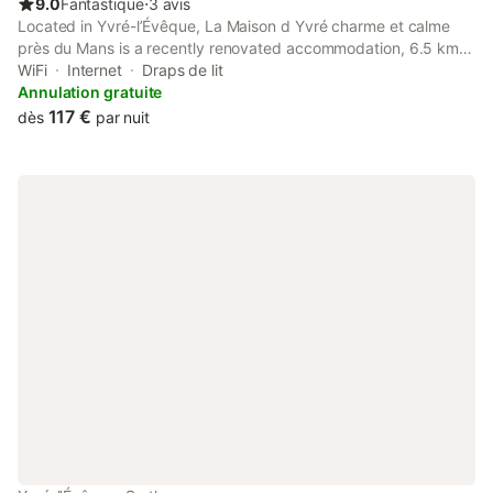
9.0
Fantastique
⋅
3 avis
Located in Yvré-lʼÉvêque, La Maison d Yvré charme et calme
près du Mans is a recently renovated accommodation, 6.5 km
from Le Mans Circuit and 7 km from Antarès. Both free WiFi and
WiFi
Internet
Draps de lit
parking on-site are available at the holiday home free of charge.
Annulation gratuite
117 €
dès
par nuit