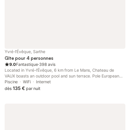
Yvré-l'Évêque, Sarthe
Gîte pour 4 personnes
9.0
Fantastique
⋅
398 avis
Located in Yvré-l’Évêque, 6 km from Le Mans, Chateau de
VAUX boasts an outdoor pool and sun terrace. Pole European
Du Cheval is located 2.7 km from the property and Le Mans
Piscine
WiFi
Internet
Circuit is a 15-minute drive away.
135 €
dès
par nuit