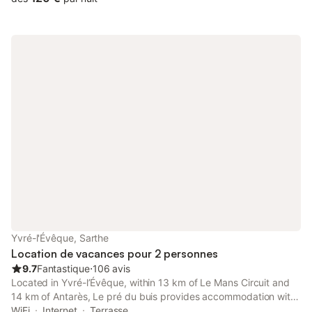
Yvré-l'Évêque, Sarthe
Location de vacances pour 2 personnes
9.7
Fantastique
⋅
106 avis
Located in Yvré-lʼÉvêque, within 13 km of Le Mans Circuit and
14 km of Antarès, Le pré du buis provides accommodation with
a garden as well as free private parking for guests who drive.
WiFi
Internet
Terrasse