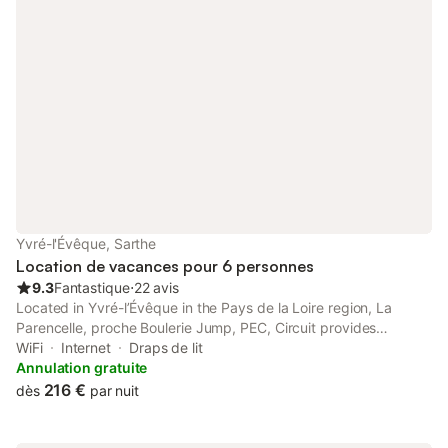
Yvré-l'Évêque, Sarthe
Location de vacances pour 6 personnes
9.3
Fantastique
⋅
22 avis
Located in Yvré-lʼÉvêque in the Pays de la Loire region, La
Parencelle, proche Boulerie Jump, PEC, Circuit provides
accommodation with free WiFi and free private parking. The
WiFi
Internet
Draps de lit
property is situated 16 km from Le Mans Circuit, 5.
Annulation gratuite
216 €
dès
par nuit