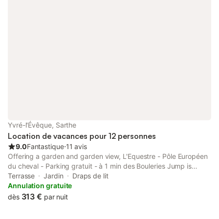
Yvré-l'Évêque, Sarthe
Location de vacances pour 12 personnes
9.0
Fantastique
⋅
11 avis
Offering a garden and garden view, L'Equestre - Pôle Européen
du cheval - Parking gratuit - à 1 min des Bouleries Jump is
situated in Yvré-lʼÉvêque, 16 km from Le Mans Circuit and 5.1
Terrasse
Jardin
Draps de lit
km from Le Mansgolfier Golf Club.
Annulation gratuite
313 €
dès
par nuit