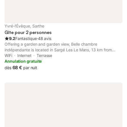
Yvré-l'Évêque, Sarthe
Gîte pour 2 personnes
9.2
Fantastique
⋅
48 avis
Offering a garden and garden view, Belle chambre
indépendante is located in Sargé Les Le Mans, 13 km from
Antarès and 3.6 km from Le Mansgolfier Golf Club. This
WiFi
Internet
Terrasse
property offers access to a terrace, free private parking and
Annulation gratuite
free WiFi.
68 €
dès
par nuit