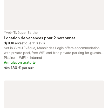
Yvré-l'Évêque, Sarthe
Location de vacances pour 2 personnes
9.6
Fantastique
⋅
110 avis
Set in Yvré-lʼÉvêque, Manoir des Logis offers accommodation
with private pool, free WiFi and free private parking for guests
who drive. The property features pool views and is 7.1 km from
Piscine
WiFi
Internet
Le Mans Circuit and 7.5 km from Antarès.
Annulation gratuite
130 €
dès
par nuit