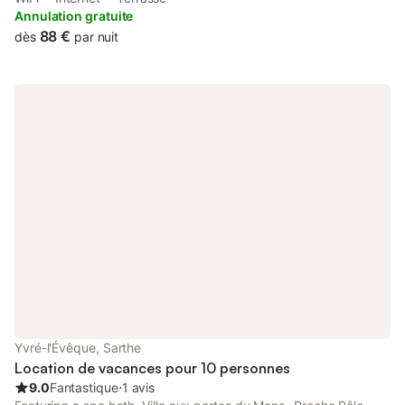
The property features garden views and is 4.
Annulation gratuite
88 €
dès
par nuit
Yvré-l'Évêque, Sarthe
Location de vacances pour 10 personnes
9.0
Fantastique
⋅
1 avis