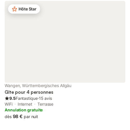
que la propreté et les exigences minimales d'équipement pour
les étoiles obtenues sont garanties. Description de
Hôte Star
l'appartement L'appartement de vacances lumineux et bien
équipé "Säntis-Blick" *** est situé au 1er étage de notre maison.
Cet appartement de vacances est conçu pour deux personnes.
Sur demande, nous pouvons vous fournir un lit de voyage pour
votre bébé/enfant en bas âge. Sur demande, une chambre
supplémentaire avec un lit double peut également être réservée
en dehors de l'appartement séparé, par exemple pour un enfant
plus âgé, la grand-mère ou comme chambre de repli pour un
ronfleur. Le prix de cette chambre séparée s'élève à 20,- € par
adulte supplémentaire et 10,- € par enfant supplémentaire.
Veuillez noter que tous les prix supplémentaires pour la
chambre séparée ou les personnes supplémentaires ne sont pas
inclus dans le prix proposé ! Travailleurs sur demande.
Wangen, Württembergisches Allgäu
Gîte pour 4 personnes
9.5
Fantastique
⋅
15 avis
WiFi
Internet
Terrasse
Annulation gratuite
98 €
dès
par nuit