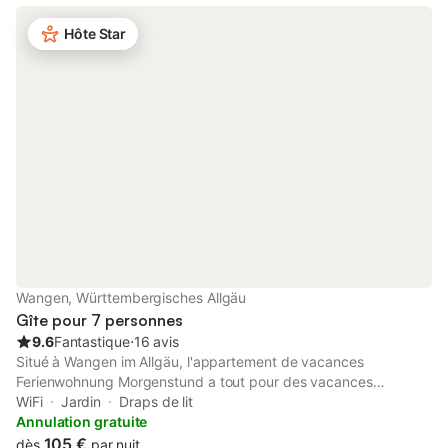
Hôte Star
Wangen, Württembergisches Allgäu
Gîte pour 7 personnes
9.6
Fantastique
⋅
16 avis
Situé à Wangen im Allgäu, l'appartement de vacances
Ferienwohnung Morgenstund a tout pour des vacances
confortables. La propriété de 2 étages se compose d'un salon
WiFi
Jardin
Draps de lit
avec un canapé-lit pour 2 personnes, d'une cuisine, de 2
Annulation gratuite
chambres et d'une salle de bains et peut donc accueillir 7
105 €
dès
par nuit