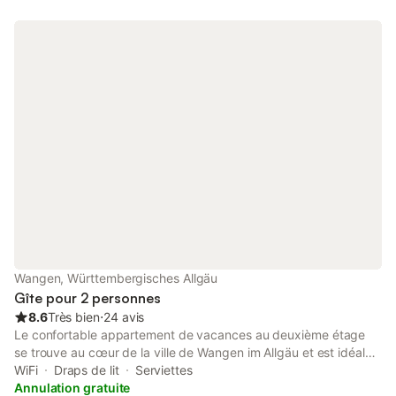
Wangen, Württembergisches Allgäu
Gîte pour 2 personnes
8.6
Très bien
⋅
24 avis
Le confortable appartement de vacances au deuxième étage
se trouve au cœur de la ville de Wangen im Allgäu et est idéal
pour vos séjours à deux ou en solo. Le studio lumineux de 39 m²
WiFi
Draps de lit
Serviettes
dispose d’un lit double (1,60 m de large), d’une petite cuisine
Annulation gratuite