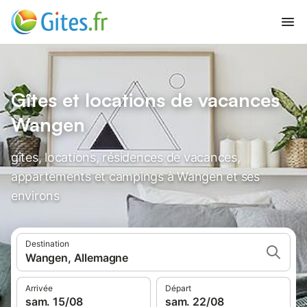
Gîtes et locations de vacances
Wangen
gîtes, locations, résidences de vacances,
appartements et campings à Wangen et ses
environs
Destination
Wangen, Allemagne
Arrivée
Départ
sam. 15/08
sam. 22/08