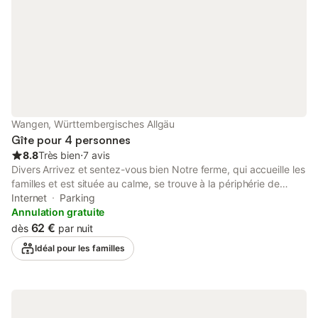
Wangen, Württembergisches Allgäu
Gîte pour 4 personnes
8.8
Très bien
⋅
7 avis
Divers Arrivez et sentez-vous bien Notre ferme, qui accueille les
familles et est située au calme, se trouve à la périphérie de
Wangen. Entouré de forêts et de prairies, vous pourrez y
Internet
Parking
découvrir l'agriculture authentique de l'Allgäu. Nous vous offrons
Annulation gratuite
beaucoup de détente loin du quotidien et du plaisir pour petits
62 €
dès
par nuit
et grands - trampoline, aire de jeux avec bac à sable, tracteurs
Idéal pour les familles
à pédales, vélos de location, karts à pédales, et pour des
moments conviviaux, des barbecues devant et derrière la
maison vous invitent. Toute l'année, vous trouverez chez nous
des poules, des chevaux, des bovins et des chats. Pendant les
mois d'été, d'autres animaux tels que des porcs et des dindons