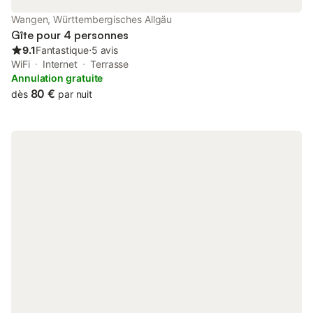
souterrain dans un parking voisin peut être demandée en
option, contre supplément et selon disponibilité. L’appartement
Wangen, Württembergisches Allgäu
se trouve dans une zone piétonne et n’
Gîte pour 4 personnes
9.1
Fantastique
⋅
5 avis
WiFi
Internet
Terrasse
Annulation gratuite
80 €
dès
par nuit