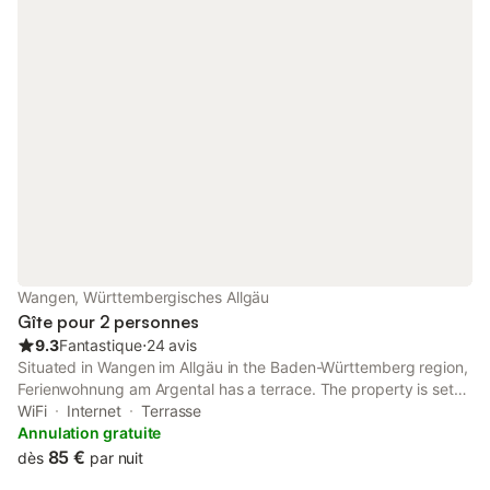
Wangen, Württembergisches Allgäu
Gîte pour 2 personnes
9.3
Fantastique
⋅
24 avis
Situated in Wangen im Allgäu in the Baden-Württemberg region,
Ferienwohnung am Argental has a terrace. The property is set
27 km from Casino Bregenz, 34 km from Dornbirn Exhibition
WiFi
Internet
Terrasse
Centre and 21 km from Lindau Train Station.
Annulation gratuite
85 €
dès
par nuit