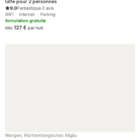
Gîte pour 2 personnes
envoyé par e-mail, en indiqua
9.0
Fantastique
⋅
2 avis
WiFi
Internet
Parking
Annulation gratuite
127 €
dès
par nuit
Wangen, Württembergisches Allgäu