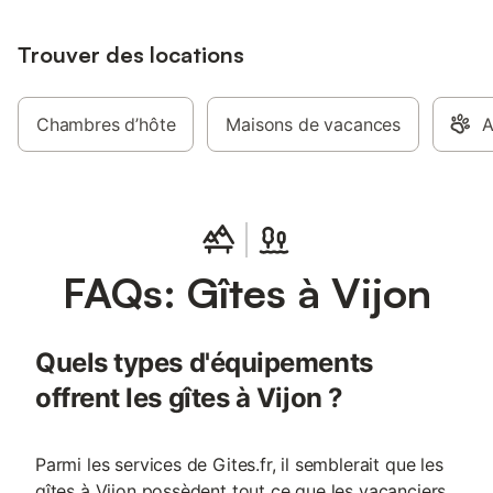
Trouver des locations
Chambres d’hôte
Maisons de vacances
A
FAQs: Gîtes à Vijon
Quels types d'équipements
offrent les gîtes à Vijon ?
Parmi les services de Gites.fr, il semblerait que les
gîtes à Vijon possèdent tout ce que les vacanciers