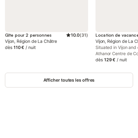
Gîte pour 2 personnes
10.0
(
31
)
Vijon, Région de La Châtre
Vijon, Région de La C
dès
110 €
/
nuit
Situated in Vijon and
Athanor Centre de C
des Palles features 
dès
129 €
/
nuit
garden views, free Wi
parking. It is locate
Golf and provides bic
Afficher toutes les offres
Connectez-vous et économisez
Se connecter
jusqu'à 10% sur nos logements.