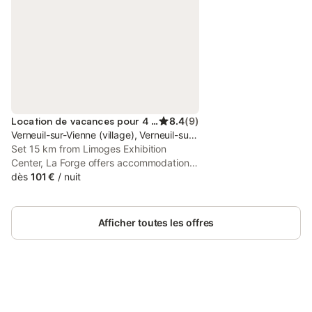
Location de vacances pour 4 personnes
8.4
(
9
)
Verneuil-sur-Vienne (village), Verneuil-sur-Vienne
Set 15 km from Limoges Exhibition
Center, La Forge offers accommodation
with free WiFi and free private parking.
dès
101 €
/
nuit
The property is around 16 km from Zénith
Limoges Métropole, 11 km from FLSH
Faculty and 11 km from Limoges High
Afficher toutes les offres
Court.
Connectez-vous et économisez
Se connecter