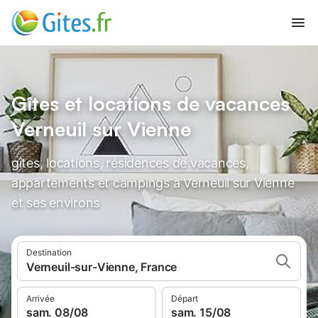
Gîtes et locations de vacances
Verneuil sur Vienne
gîtes, locations, résidences de vacances,
appartements et campings à Verneuil sur Vienne
et ses environs
Destination
Verneuil-sur-Vienne, France
Arrivée
Départ
sam. 08/08
sam. 15/08