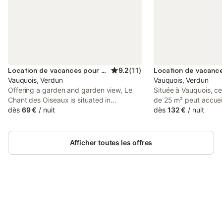
Location de vacances pour 4 personnes
9.2
(
11
)
Vauquois, Verdun
Vauquois, Verdun
Offering a garden and garden view, Le
Située à Vauquois, c
Chant des Oiseaux is situated in
de 25 m² peut accueil
Vauquois, 33 km from Verdun Memorial
dès
69 €
/
nuit
offre un cadre paisib
dès
132 €
/
nuit
and 31 km from Douaumont Ossuary.
région. L'hébergemen
This property offers access to a terrace,
chambres insonorisé
free private parking and free WiFi.
privée, équipées d'un 
Afficher toutes les offres
lit simple. La salle de
comprend une douch
cheveux et des peign
coin salon, une machi
ainsi qu'une bouilloir
Connectez-vous et économisez
disposition. La propr
Se connecter
jusqu'à 10% sur nos logements.
restaurant et un bar
adaptés aux régimes 