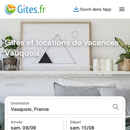
Ouvrir dans l’app
Gîtes et locations de vacances
Vauquois
gîtes, locations, résidences de vacances,
appartements et campings à Vauquois et ses
environs
Destination
Vauquois, France
Arrivée
Départ
sam. 08/08
sam. 15/08