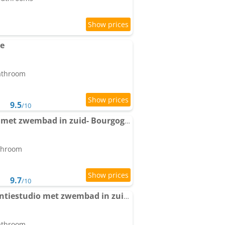
ne
bathroom
9.5
/10
Gezellige luxe caravan met zwembad in zuid- Bourgogne
athroom
9.7
/10
La Mazille , cossy vakantiestudio met zwembad in zuid-Bourgogne
bathroom