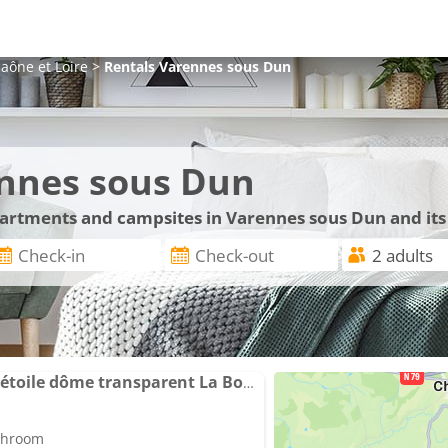
aône et Loire
>
Rentals
Varennes sous Dun
ennes sous Dun
apartments and campsites in Varennes sous Dun and it
La Bulle nuit à la belle étoile dôme transparent La Bougie Perlée
athroom