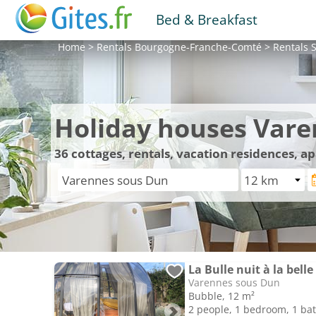
Bed & Breakfast
Home
>
Rentals
Bourgogne-Franche-Comté
>
Rentals
S
Holiday houses Var
36
cottages, rentals, vacation residences, 
Varennes sous Dun
Bubble, 12 m²
2 people, 1 bedroom, 1 b