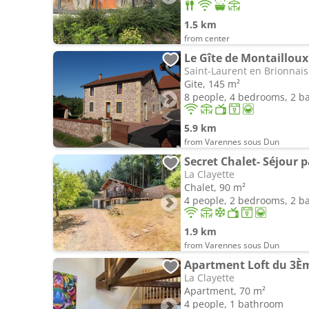
1.5 km
from center
Le Gîte de Montaillou
Saint-Laurent en Brionnais
Gite, 145 m²
8 people, 4 bedrooms, 2 
5.9 km
from Varennes sous Dun
Secret Chalet- Séjour p
La Clayette
Chalet, 90 m²
4 people, 2 bedrooms, 2 
1.9 km
from Varennes sous Dun
Apartment Loft du 3È
La Clayette
Apartment, 70 m²
4 people, 1 bathroom