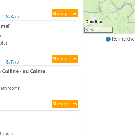
8.8
/10
ameï
5 km
²
Refine the
ple)
8.7
/10
a Colline - au Calme
 bathrooms
athroom