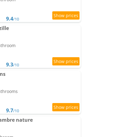
9.4
/10
ille
bathroom
9.3
/10
ns
bathrooms
9.7
/10
ambre nature