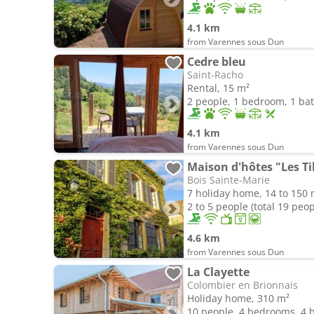
4.1 km
from Varennes sous Dun
Cedre bleu
Saint-Racho
Rental, 15 m²
2 people, 1 bedroom, 1 b
4.1 km
from Varennes sous Dun
Maison d'hôtes "Les Til
Bois Sainte-Marie
7 holiday home, 14 to 150 
2 to 5 people (total 19 peop
4.6 km
from Varennes sous Dun
La Clayette
Colombier en Brionnais
Holiday home, 310 m²
10 people, 4 bedrooms, 4