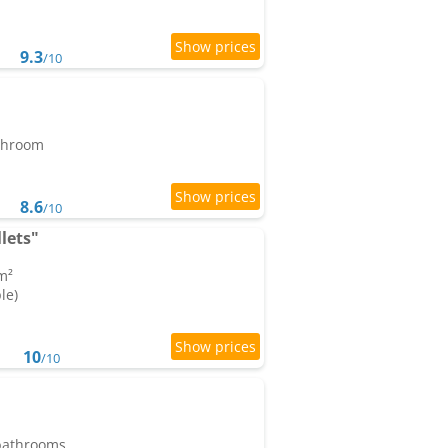
9.3
/10
athroom
8.6
/10
lets"
m²
le)
10
/10
 bathrooms