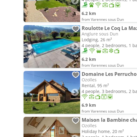
6.2 km
from Varennes sous Dun
Roulotte Le Coq La Maz
Anglure sous Dun
Lodging, 26 m²
4 people, 2 bedrooms, 1 
6.2 km
from Varennes sous Dun
Domaine Les Perrucho
Ozolles
Rental, 95 m²
4 people, 3 bedrooms, 2 
6.9 km
from Varennes sous Dun
Maison la Bambine ch
Ozolles
Holiday home, 20 m²