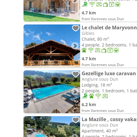
4.7 km
from Varennes sous Dun
Le chalet de Maryvon
Gibles
Chalet, 80 m²
4 people, 2 bedrooms, 1 
4.7 km
from Varennes sous Dun
Anglure sous Dun
Lodging, 18 m²
2 people, 1 bedroom, 1 b
6.2 km
from Varennes sous Dun
Anglure sous Dun
Apartment, 40 m²
4 people, 2 bedrooms, 1 