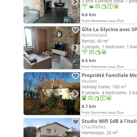
3 and 4 people (total 7 peo
8.6 km
from Varennes sous Dun
Gîte La Glycine avec S
Montmelard
Rental, 60 m²
3 people, 1 bedroom, 1 b
8.6 km
from Varennes sous Dun
Propriété Familiale Me
Vauban
Holiday home, 100 m²
8 people, 4 bedrooms, 2 
8.7 km
from Varennes sous Dun
Studio Wifi SdB à l'ita
Chauffailles
Homestays, 26 m²