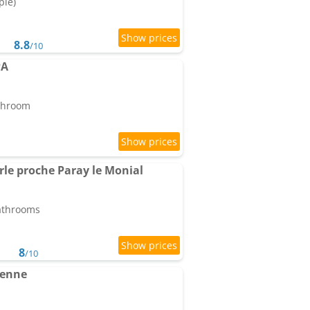
ple)
8.8
/10
PA
athroom
rle proche Paray le Monial
bathrooms
8
/10
lienne