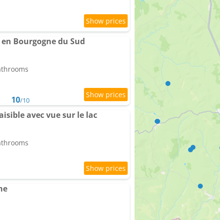
x en Bourgogne du Sud
bathrooms
10
/10
aisible avec vue sur le lac
bathrooms
me