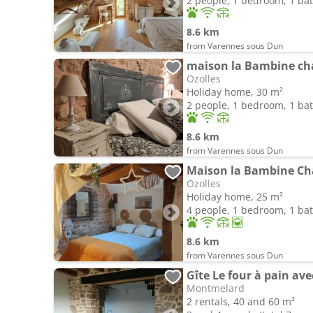
2 people, 1 bedroom, 1 b
8.6 km
from Varennes sous Dun
maison la Bambine ch
Ozolles
Holiday home, 30 m²
2 people, 1 bedroom, 1 b
8.6 km
from Varennes sous Dun
Maison la Bambine C
Ozolles
Holiday home, 25 m²
4 people, 1 bedroom, 1 b
8.6 km
from Varennes sous Dun
Gîte Le four à pain av
Montmelard
2 rentals, 40 and 60 m²