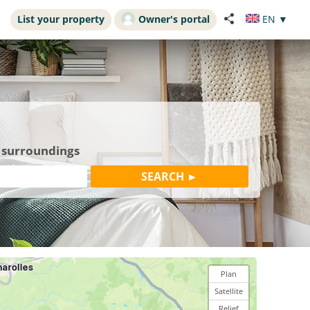
List your property
Owner's portal
EN
▼
s surroundings
Plan
Satellite
Relief