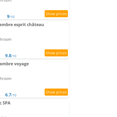
athroom
9
/10
ambre esprit château
athroom
9.8
/10
hambre voyage
athroom
6.7
/10
ec SPA