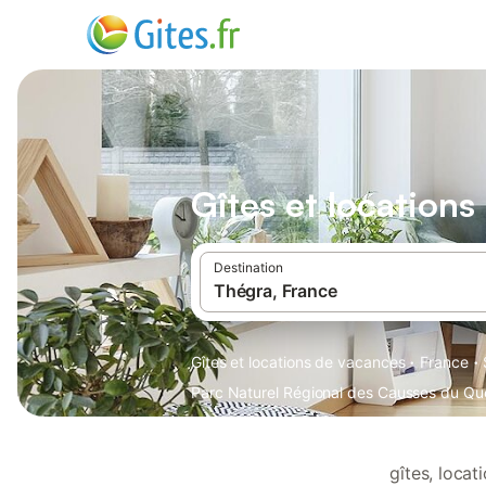
Gîtes et location
Destination
·
·
Gîtes et locations de vacances
France
Parc Naturel Régional des Causses du Qu
gîtes, loca