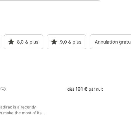
ne
auffée,
u
 plus
ues de
ont prêts
. Et pour
8,0
& plus
9,0
& plus
Annulation gratu
 de
pris leur
anquez
auté de
ercy
101 €
dès
par nuit
dirac is a recently
n make the most of its