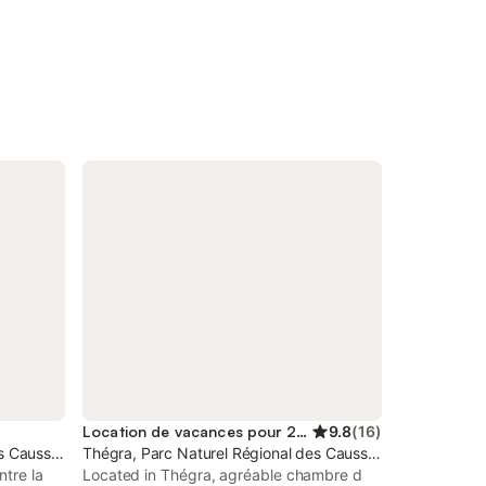
Location de vacances pour 2 personnes
9.8
(
16
)
es Causses du Quercy
Thégra, Parc Naturel Régional des Causses du Quercy
ntre la
Located in Thégra, agréable chambre d