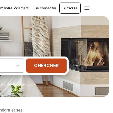
ez votre logement
Se connecter
S'inscrire
CHERCHER
·
·
Midi-Pyrénées
Lot
hégra et ses