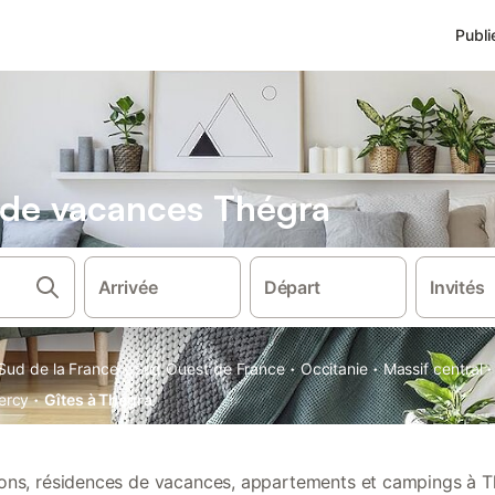
Publi
s de vacances Thégra
Arrivée
Départ
Invités
·
·
·
·
Sud de la France
Sud Ouest de France
Occitanie
Massif central
·
ercy
Gîtes à Thégra
tions, résidences de vacances, appartements et campings à T