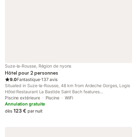
Suze-la-Rousse, Région de nyons
Hôtel pour 2 personnes
9.0
Fantastique
⋅
137 avis
Situated in Suze-la-Rousse, 48 km from Ardeche Gorges, Logis
Hôtel Restaurant La Bastide Saint Bach features
accommodation with an outdoor swimming pool, free private
Piscine extérieure
Piscine
WiFi
parking, a garden and a terrace.
Annulation gratuite
123 €
dès
par nuit