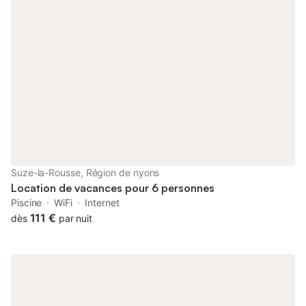
double et placard mural Deux salles de bains seront à votre
disposition, avec dans chacune d'elles une douche à l'italienne.
Un grand espace de vie au RDC avec coin cuisine, coin repas et
salon. La cuisine est aménagée et fonctionnelle, avec lave-
vaisselle, plaques de cuisson, four et micro-ondes. Un appareil à
raclette est à disposition. Vous disposerez également d'une
bouilloire, d'une machine à café Nespresso et d'un grille-pain.
Le coin salon est aménagé avec canapé et fauteuils, et une
télévision avec box SFR. Une grande terrasse de 25 m2 et un
jardin vous permettront de profiter des journées ensoleillées.
Vous pourrez également profiter de la piscine ! Il s'agit d'une
piscine de 10m2, elle est entièrement sécurisée. Des places de
parking sont prévues à l'intérieur de la propriété. Le linge de
Suze-la-Rousse, Région de nyons
maison (draps, serviettes de toilette et torc
Location de vacances pour 6 personnes
Piscine
WiFi
Internet
111 €
dès
par nuit