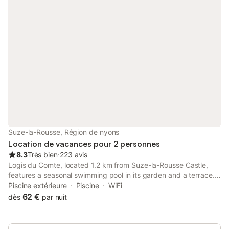
Suze-la-Rousse, Région de nyons
Location de vacances pour 2 personnes
8.3
Très bien
⋅
223 avis
Logis du Comte, located 1.2 km from Suze-la-Rousse Castle,
features a seasonal swimming pool in its garden and a terrace.
The accommodations have free Wi-Fi access and the living
Piscine extérieure
Piscine
WiFi
room includes an original fireplace.
62 €
dès
par nuit