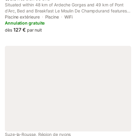
Situated within 48 km of Ardeche Gorges and 49 km of Pont
d'Arc, Bed and Breakfast Le Moulin De Champdurand features
rooms with air conditioning and a private bathroom in Suze-la-
Piscine extérieure
Piscine
WiFi
Rousse.
Annulation gratuite
127 €
dès
par nuit
Suze-la-Rousse, Région de nyons