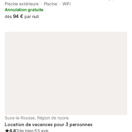
garden, a terrace, a restaurant and a bar. The lodge features
Piscine extérieure
Piscine
WiFi
both WiFi and private parking free of charge.
Annulation gratuite
94 €
dès
par nuit
Suze-la-Rousse, Région de nyons
Location de vacances pour 3 personnes
8.8
Très bien
⋅
53 avis