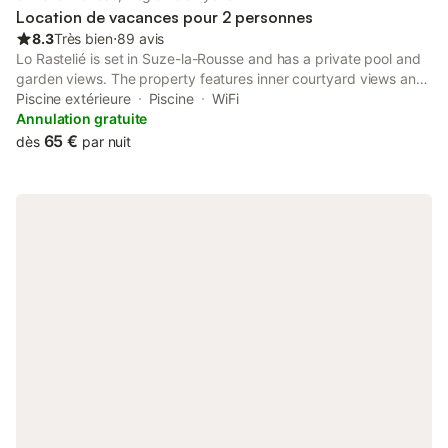
Location de vacances pour 2 personnes
8.3
Très bien
⋅
89 avis
Lo Rastelié is set in Suze-la-Rousse and has a private pool and
garden views. The property features inner courtyard views and
is 49 km from Ardeche Gorges. The bed and breakfast offers
Piscine extérieure
Piscine
WiFi
rooms with air conditioning, free private parking and free WiFi.
Annulation gratuite
65 €
dès
par nuit