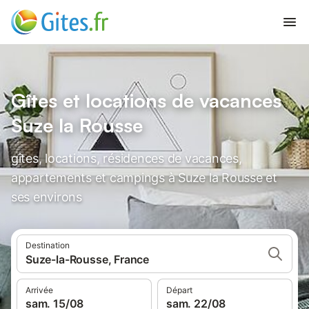
Gîtes et locations de vacances
Suze la Rousse
gîtes, locations, résidences de vacances,
appartements et campings à Suze la Rousse et
ses environs
Destination
Suze-la-Rousse, France
Arrivée
Départ
sam. 15/08
sam. 22/08