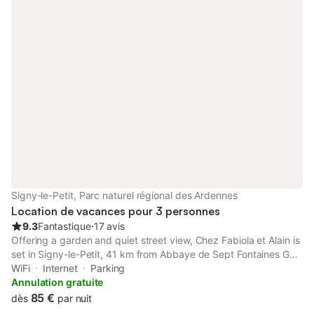
Signy-le-Petit, Parc naturel régional des Ardennes
Location de vacances pour 3 personnes
9.3
Fantastique
⋅
17 avis
Offering a garden and quiet street view, Chez Fabiola et Alain is
set in Signy-le-Petit, 41 km from Abbaye de Sept Fontaines Golf
Course and 48 km from MusVerre. This property offers access
WiFi
Internet
Parking
to a terrace, free private parking and free WiFi.
Annulation gratuite
85 €
dès
par nuit