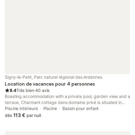
Signy-le-Petit, Parc naturel régional des Ardennes
Location de vacances pour 4 personnes
8.4
Très bien
⋅
40 avis
Boasting accommodation with a private pool, garden view and a
terrace, Charmant cottage dans domaine privé is situated in
Signy-le-Petit. There is an in-house restaurant and free private
Piscine intérieure
Piscine
Bassin pour enfant
parking.
113 €
dès
par nuit