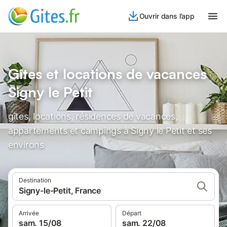
Ouvrir dans l’app
Gîtes et locations de vacances
Signy le Petit
gîtes, locations, résidences de vacances,
appartements et campings à Signy le Petit et ses
environs
Destination
Signy-le-Petit, France
Arrivée
Départ
sam. 15/08
sam. 22/08