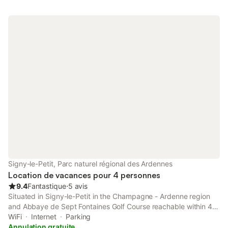
Signy-le-Petit, Parc naturel régional des Ardennes
Location de vacances pour 4 personnes
9.4
Fantastique
⋅
5 avis
Situated in Signy-le-Petit in the Champagne - Ardenne region
and Abbaye de Sept Fontaines Golf Course reachable within 42
km, Gîte nature - 4 personnes à Signy-le-Petit features
WiFi
Internet
Parking
accommodation with free WiFi, a children's playground, an
Annulation gratuite