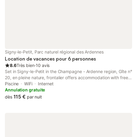
animal autorisé - Prix par animal: 20,00
Signy-le-Petit, Parc naturel régional des Ardennes
Location de vacances pour 6 personnes
8.6
Très bien
⋅
10 avis
Set in Signy-le-Petit in the Champagne - Ardenne region, Gîte n°
20, en pleine nature, frontalier offers accommodation with free
WiFi and free private parking. Offering a garden, the property is
Piscine
WiFi
Internet
located within 49 km of MusVerre.
Annulation gratuite
115 €
dès
par nuit