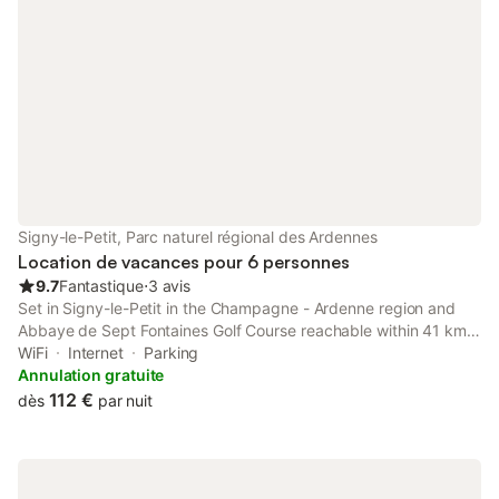
Signy-le-Petit, Parc naturel régional des Ardennes
Location de vacances pour 6 personnes
9.7
Fantastique
⋅
3 avis
Set in Signy-le-Petit in the Champagne - Ardenne region and
Abbaye de Sept Fontaines Golf Course reachable within 41 km,
Cottage entier 4 ou 6 personnes gîte 19 offers accommodation
WiFi
Internet
Parking
with free WiFi, a children's playground, a garden and free
Annulation gratuite
private...
112 €
dès
par nuit