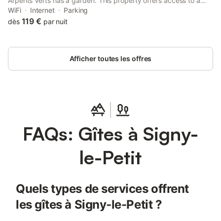
Arpents Verts has a garden. This property offers access to a
terrace, free private parking and free WiFi. The property is non-
WiFi
Internet
Parking
smoking and is situated 36 km from MusVerre.
119 €
dès
par nuit
Afficher toutes les offres
FAQs: Gîtes à Signy-
le-Petit
Quels types de services offrent
les gîtes à Signy-le-Petit ?