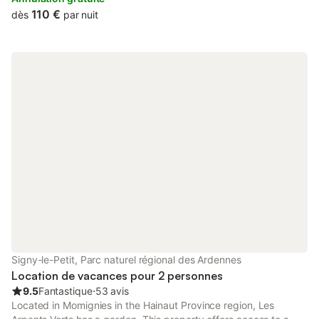
open-air bath...
110 €
dès
par nuit
Signy-le-Petit, Parc naturel régional des Ardennes
Location de vacances pour 2 personnes
9.5
Fantastique
⋅
53 avis
Located in Momignies in the Hainaut Province region, Les