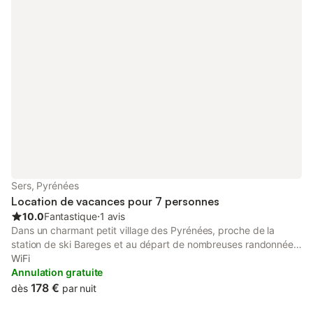
Sers, Pyrénées
Location de vacances pour 7 personnes
10.0
Fantastique
⋅
1 avis
Dans un charmant petit village des Pyrénées, proche de la
station de ski Bareges et au départ de nombreuses randonnées,
la maison est très agréable et bien exposée. Idéal pour un
WiFi
séjour en famille ou sportif.
Annulation gratuite
178 €
dès
par nuit