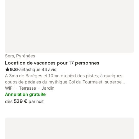
Sers, Pyrénées
Location de vacances pour 17 personnes
9.8
Fantastique
⋅
44 avis
A 3mn de Barèges et 10mn du pied des pistes, à quelques
coups de pédales du mythique Col du Tourmalet, superbe
bergerie à 1100m d'altitude, datée de 1750 entièrement
WiFi
Terrasse
Jardin
rénovée dans le respect des traditions et tout le confort
Annulation gratuite
moderne nécessaire. Au sein d'un authentique et ravissant
529 €
dès
par nuit
village de montagne, exposée plein sud, accessible en été
comme en hiver, elle sera idéale pour vos vacances en famille,
ou entre amis. A deux pas des plus grands sites Pyrénéens
(cirque de Gavarnie, massif du Néouvielle, Pic du midi de
Bigorre, le col du Tourmalet, l'Ardiden), des stations thermales
de Barèges, Luz St Sauveur. Capacité maximale de 17