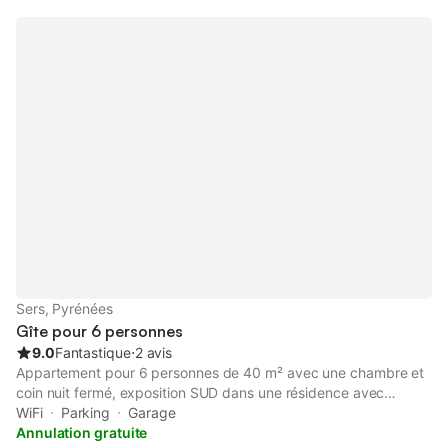
Sers, Pyrénées
Gîte pour 6 personnes
9.0
Fantastique
⋅
2 avis
Appartement pour 6 personnes de 40 m² avec une chambre et
coin nuit fermé, exposition SUD dans une résidence avec
ascenseur. Le séjour donne sur un balcon exposé Sud avec vue
WiFi
Parking
Garage
sur le village et la montagne, TV et canapé convertible.
Annulation gratuite