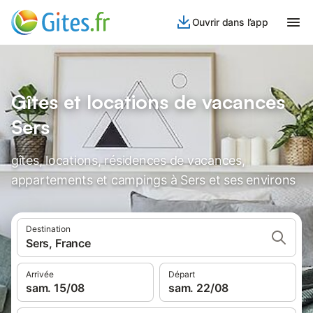
Ouvrir dans l’app
Gîtes et locations de vacances
Sers
gîtes, locations, résidences de vacances,
appartements et campings à Sers et ses environs
Destination
Sers, France
Arrivée
Départ
sam. 15/08
sam. 22/08