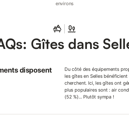
environs
AQs: Gîtes dans Sell
ments disposent
Du côté des équipements propo
les gîtes en Selles bénéficien
cherchent. Ici, les gîtes ont g
plus populaires sont : air cond
(52 %)... Plutôt sympa !