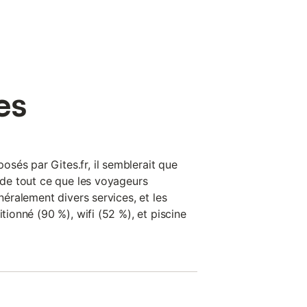
es
sés par Gites.fr, il semblerait que
t de tout ce que les voyageurs
énéralement divers services, et les
itionné (90 %), wifi (52 %), et piscine