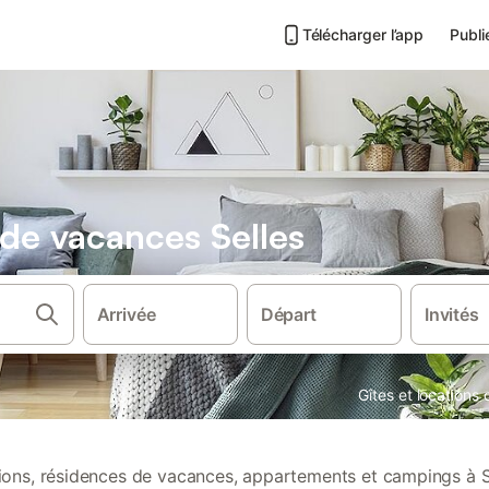
Télécharger l’app
Publi
 de vacances Selles
Arrivée
Départ
Invités
Gîtes et locations
tions, résidences de vacances, appartements et campings à S