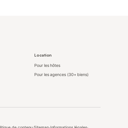
Location
Pour les hôtes
Pour les agences (30+ biens)
litique de contenu
·
Sitemap
·
Informations légales
·