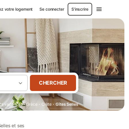
ez votre logement
Se connecter
S'inscrire
CHERCHER
·
·
·
 de vacances
Grèce
Crète
Gîtes Selles
elles et ses