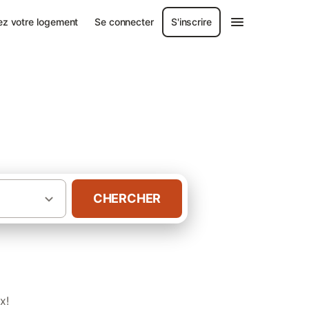
ez votre logement
Se connecter
S'inscrire
CHERCHER
·
·
·
e
Aquitaine
Landes
Gîtes à Sanguinet
x!