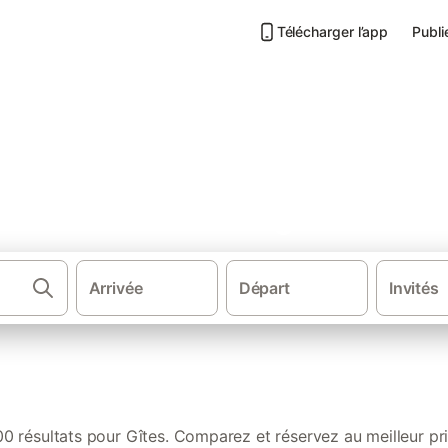
Télécharger l’app
Publi
s de vacances à Sanguinet
Arrivée
Départ
Invités
·
·
·
France
Sud de la France
Sud Ouest de France
Nouvelle-Aquitain
00 résultats pour Gîtes. Comparez et réservez au meilleur pri