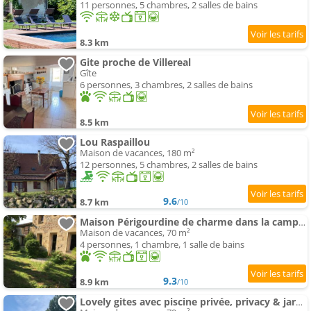
11 personnes, 5 chambres, 2 salles de bains
8.3 km
Gite proche de Villereal
Gîte
6 personnes, 3 chambres, 2 salles de bains
8.5 km
Lou Raspaillou
Maison de vacances, 180 m²
12 personnes, 5 chambres, 2 salles de bains
9.6
8.7 km
/10
Maison Périgourdine de charme dans la campagne proche de Bergerac
Maison de vacances, 70 m²
4 personnes, 1 chambre, 1 salle de bains
9.3
8.9 km
/10
Lovely gites avec piscine privée, privacy & jardin