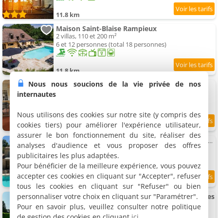
11.8 km
Maison Saint-Blaise Rampieux
2 villas, 110 et 200 m²
6 et 12 personnes (total 18 personnes)
11.8 km
Nous nous soucions de la vie privée de nos
Maison périgourdine
Maison de vacances, 80 m²
internautes
4 personnes, 1 chambre, 2 salles de bains
Nous utilisons des cookies sur notre site (y compris des
cookies tiers) pour améliorer l'expérience utilisateur,
11.9 km
assurer le bon fonctionnement du site, réaliser des
Maison de charme avec piscine en Dordogne-Périgord
analyses d'audience et vous proposer des offres
Maison de vacances, 180 m²
publicitaires les plus adaptées.
13 personnes, 6 chambres, 2 salles de bains
Pour bénéficier de la meilleure expérience, vous pouvez
accepter ces cookies en cliquant sur "Accepter", refuser
10
12 km
/10
tous les cookies en cliquant sur "Refuser" ou bien
personnaliser votre choix en cliquant sur "Paramétrer".
Ancien presbytère restauré - 3 clés Clévacances
Villa, 98 m²
Pour en savoir plus, veuillez consulter notre politique
6 personnes, 3 chambres, 1 salle de bains
de gestion des cookies en cliquant
ici