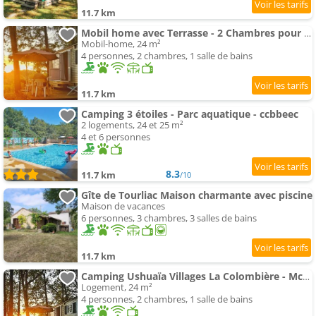
11.7 km
Mobil home avec Terrasse - 2 Chambres pour 4 Pers. - API-1-52-412
Mobil-home, 24 m²
4 personnes, 2 chambres, 1 salle de bains
11.7 km
Camping 3 étoiles - Parc aquatique - ccbbeec
2 logements, 24 et 25 m²
4 et 6 personnes
8.3
11.7 km
/10
Gîte de Tourliac Maison charmante avec piscine
Maison de vacances
6 personnes, 3 chambres, 3 salles de bains
11.7 km
Camping Ushuaïa Villages La Colombière - Mcamp
Logement, 24 m²
4 personnes, 2 chambres, 1 salle de bains