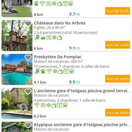
9.7
8 km
/10
Châteaux dans les Arbres
6 gîtes, 26 à 46 m²
2 à 6 personnes (total 18 personnes)
9.1
8 km
/10
Presbytère De Pompiac
Maison de vacances, 450 m²
15 personnes, 7 chambres, 6 salles de bains
8.5
8.1 km
/10
L'ancienne gare d'Issigeac,piscine,grand terrain,4 personnes
Maison de vacances
4 personnes, 2 chambres, 1 salle de bains
8.3 km
Atypique ancienne gare d'Issigeac,piscine privée,pétante,grand terrain
Maison de vacances