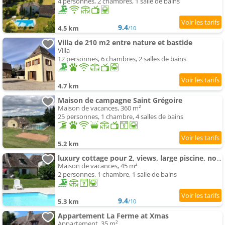
4 personnes, 2 chambres, 1 salle de bains
9.4
4.5 km
/10
Villa de 210 m2 entre nature et bastide
Villa
12 personnes, 6 chambres, 2 salles de bains
4.7 km
Maison de campagne Saint Grégoire
Maison de vacances, 360 m²
25 personnes, 1 chambre, 4 salles de bains
5.2 km
luxury cottage pour 2, views, large piscine, no children
Maison de vacances, 45 m²
2 personnes, 1 chambre, 1 salle de bains
9.4
5.3 km
/10
Appartement La Ferme at Xmas
Appartement, 35 m²