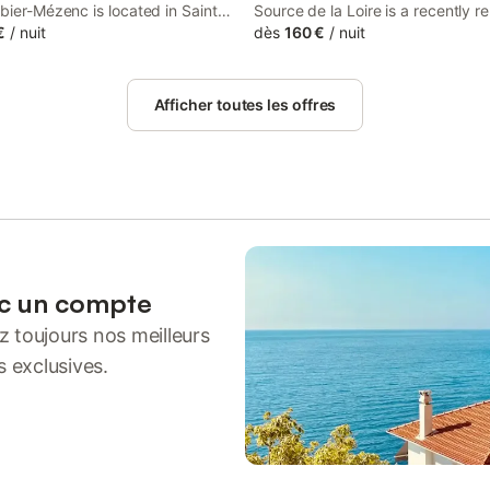
bier-Mézenc is located in Sainte-
Source de la Loire is a recently 
50 km from Pierre Cardinal Center.
€
/
nuit
accommodation, 43 km from Pier
dès
160 €
/
nuit
an on-site restaurant, plus free
Cardinal Center and 44 km from 
arking and free WiFi are
Cathedral.
.
Afficher toutes les offres
ec un compte
 toujours nos meilleurs
s exclusives.