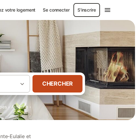
ez votre logement
Se connecter
S'inscrire
CHERCHER
·
·
pes
Ardèche
nte-Eulalie et