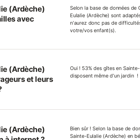
lie (Ardèche)
Selon la base de données de Gi
Eulalie (Ardèche) sont adapté
illes avec
n'aurez donc pas de difficultés
votre/vos enfant(s).
lie (Ardèche)
Oui ! 53% des gîtes en Sainte-
disposent même d'un jardin !
ageurs et leurs
?
lie (Ardèche)
Bien sûr ! Selon la base de d
Sainte-Eulalie (Ardèche) en bén
n à internet ?