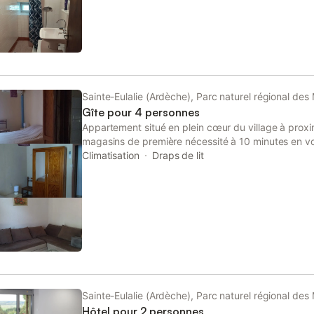
Sainte-Eulalie (Ardèche), Parc naturel régional de
Gîte pour 4 personnes
Appartement situé en plein cœur du village à proxi
magasins de première nécessité à 10 minutes en vo
gens et les sources de la Loire proche également de
Climatisation
Draps de lit
Sainte-Eulalie (Ardèche), Parc naturel régional de
Hôtel pour 2 personnes