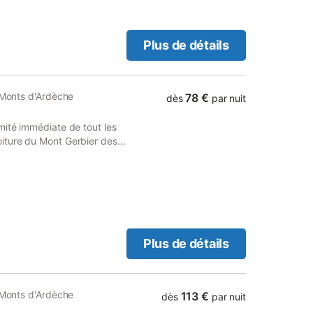
Plus de détails
s Monts d'Ardèche
78 €
dès
par nuit
mité immédiate de tout les
iture du Mont Gerbier des
s lacs et rivières
Plus de détails
s Monts d'Ardèche
113 €
dès
par nuit