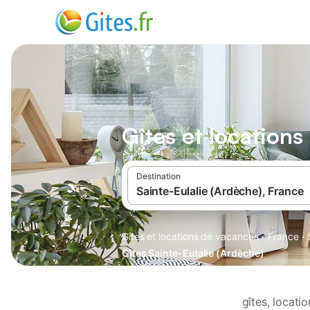
Gîtes et locations
Destination
·
·
Gîtes et locations de vacances
France
Gîtes Sainte-Eulalie (Ardèche)
gîtes, locati