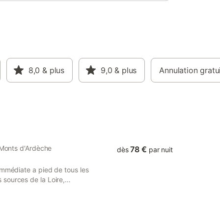
8,0
& plus
9,0
& plus
Annulation gratu
s Monts d'Ardèche
78 €
dès
par nuit
immédiate a pied de tous les
sources de la Loire,
du puy en velay.
le et d un canapé lit dans