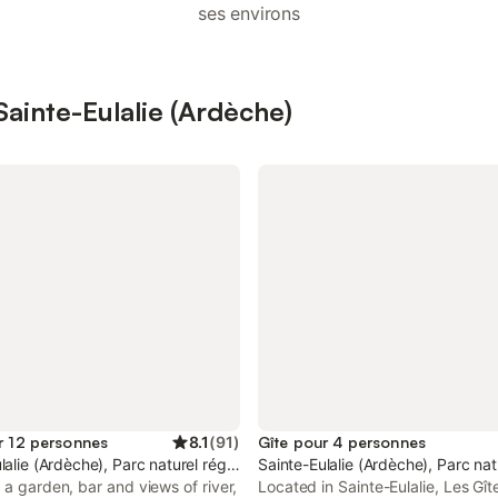
ses environs
Sainte-Eulalie (Ardèche)
r 12 personnes
8.1
(
91
)
Gîte pour 4 personnes
nts d'Ardèche
lalie (Ardèche), Parc naturel régional des Monts d'Ardèche
Sainte-Eulalie (Ardèche), Parc na
 a garden, bar and views of river,
Located in Sainte-Eulalie, Les Gît