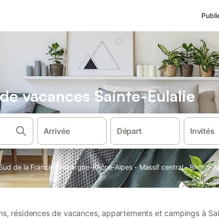
Publi
 de vacances Sainte-Eulalie
Arrivée
Départ
Invités
·
·
·
Sud de la France
Auvergne-Rhône-Alpes
Massif central
Rhône-Al
ons, résidences de vacances, appartements et campings à Sai