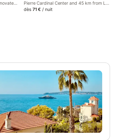
renovated
Pierre Cardinal Center and 45 km from Le
re
Puy Cathedral, Les sources de la Loire 2
dès
71 €
/
nuit
Le Puy
offers air conditioning. The property is
around 5.