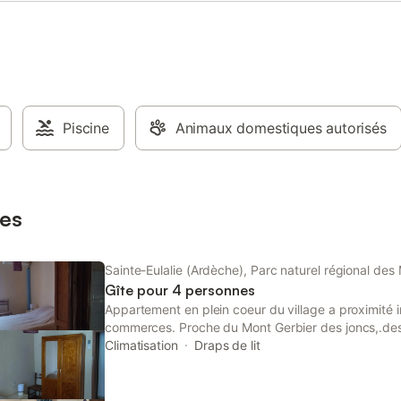
Piscine
Animaux domestiques autorisés
es
Sainte-Eulalie (Ardèche), Parc naturel régional de
Gîte pour 4 personnes
Appartement en plein coeur du village a proximité 
commerces. Proche du Mont Gerbier des joncs,.des 
rivières et lacs. 45 minutes de route d aubenas et 
Climatisation
Draps de lit
Appartement équipé d une chambre avec un lit doub
le salon