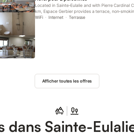
Located in Sainte-Eulalie and with Pierre Cardinal 
km, Espace Gerbier provides a terrace, non-smokin
throughout the property and a restaurant.
WiFi
Internet
Terrasse
Afficher toutes les offres
s dans Sainte-Eulali