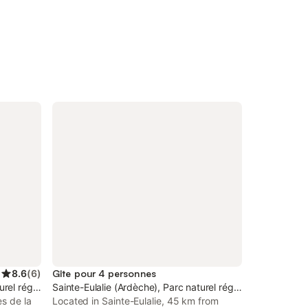
8.6
(
6
)
Gîte pour 4 personnes
turel régional des Monts d'Ardèche
Sainte-Eulalie (Ardèche), Parc naturel régional des Monts
es de la
Located in Sainte-Eulalie, 45 km from