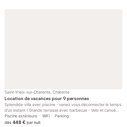
Saint-Yrieix-sur-Charente, Charente
Location de vacances pour 9 personnes
Splendide villa avec piscine - venez vous déconnecter le temps
d’un instant ! Grande terrasse avec barbecue - Velo et canoë
mis à disposition Cuisine équipée (four micro onde 4plaques ,
Piscine extérieure
WiFi
Parking
appareil à smoothie pour les déguster les pieds dans l’eau )
448 €
dès
par nuit