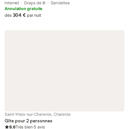
château de la Pouyade, de la grange de Fontastier, du
Internet
Draps de lit
Serviettes
boulodrome, du plan d'eau. profitez de la salle de cinéma
Annulation gratuite
comme de la terrasse.
304 €
dès
par nuit
Saint-Yrieix-sur-Charente, Charente
Gîte pour 2 personnes
8.6
Très bien
⋅
5 avis