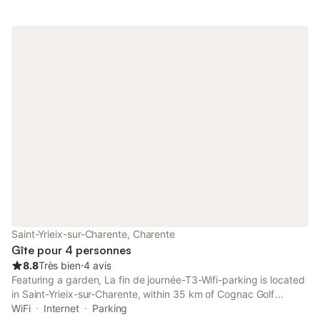
Saint-Yrieix-sur-Charente, Charente
Gîte pour 4 personnes
8.8
Très bien
⋅
4 avis
Featuring a garden, La fin de journée-T3-Wifi-parking is located
in Saint-Yrieix-sur-Charente, within 35 km of Cognac Golf
Course. The property features inner courtyard and quiet street
WiFi
Internet
Parking