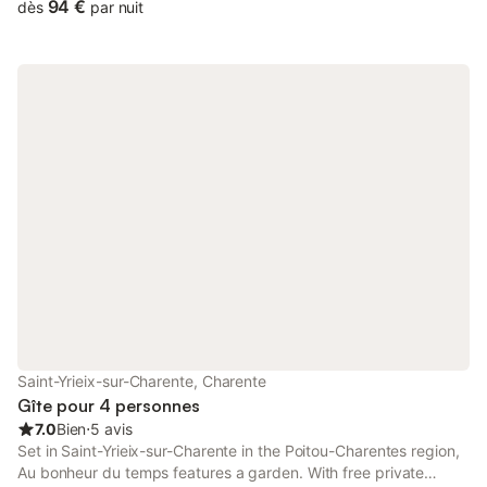
views, and is 6 km from Hirondelle Golf Course.
94 €
dès
par nuit
Saint-Yrieix-sur-Charente, Charente
Gîte pour 4 personnes
7.0
Bien
⋅
5 avis
Set in Saint-Yrieix-sur-Charente in the Poitou-Charentes region,
Au bonheur du temps features a garden. With free private