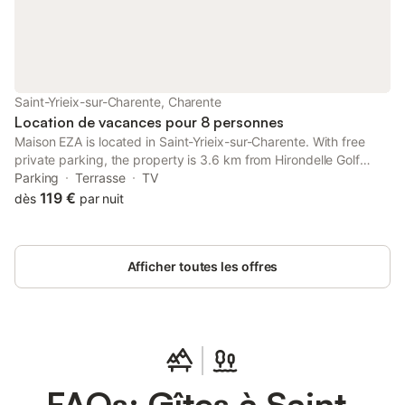
qu'une zone fumeurs désignée soit prévue. Situé au rez-de-
chaussée avec une entrée privée, l'appartement est proche de
Gond-Pontouvre à 1,5 km et des transports en commun à 2 km.
Vous pourrez également profiter du café et du snack-bar sur
place.
Saint-Yrieix-sur-Charente, Charente
Location de vacances pour 8 personnes
Maison EZA is located in Saint-Yrieix-sur-Charente. With free
private parking, the property is 3.6 km from Hirondelle Golf
Course and 39 km from Cognac Golf Course.
Parking
Terrasse
TV
119 €
dès
par nuit
Afficher toutes les offres
FAQs: Gîtes à Saint-