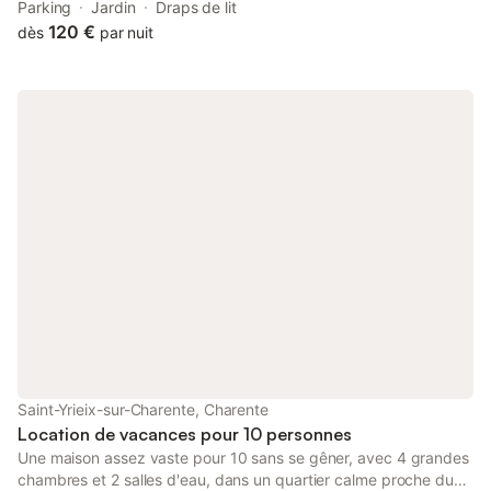
parking, the property is 7.7 km from Hirondelle Golf Course and
Parking
Jardin
Draps de lit
38 km from Cognac Golf Course. The accommodation is non-
120 €
dès
par nuit
smoking.
Saint-Yrieix-sur-Charente, Charente
Location de vacances pour 10 personnes
Une maison assez vaste pour 10 sans se gêner, avec 4 grandes
chambres et 2 salles d'eau, dans un quartier calme proche du