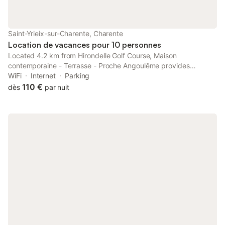
Saint-Yrieix-sur-Charente, Charente
Location de vacances pour 10 personnes
Located 4.2 km from Hirondelle Golf Course, Maison
contemporaine - Terrasse - Proche Angoulême provides
accommodation with free WiFi and free private parking. The
WiFi
Internet
Parking
property is non-smoking and is set 36 km from Cognac Golf
110 €
dès
par nuit
Course.