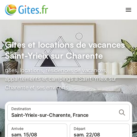
Gîtes et locations de vacances
Saint-Yrieix sur Charente
gîtes, locations, résidences de vacances,
appartements et campings à Saint-Yrieix sur
Charente et ses environs
Destination
Saint-Yrieix-sur-Charente, France
Arrivée
Départ
sam. 15/08
sam. 22/08