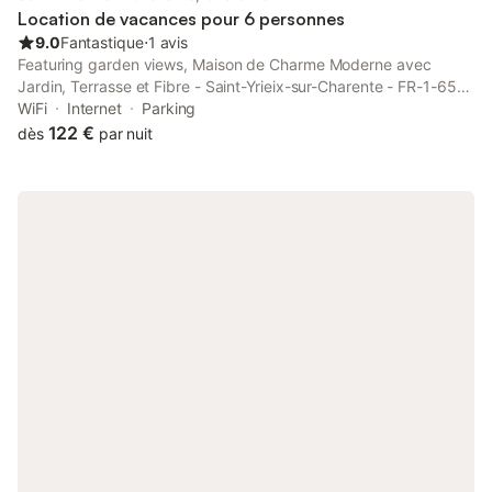
Location de vacances pour 6 personnes
9.0
Fantastique
⋅
1 avis
Featuring garden views, Maison de Charme Moderne avec
Jardin, Terrasse et Fibre - Saint-Yrieix-sur-Charente - FR-1-653-
250 is situated in Saint-Yrieix-sur-Charente, 40 km from Cognac
WiFi
Internet
Parking
Golf Course.
122 €
dès
par nuit