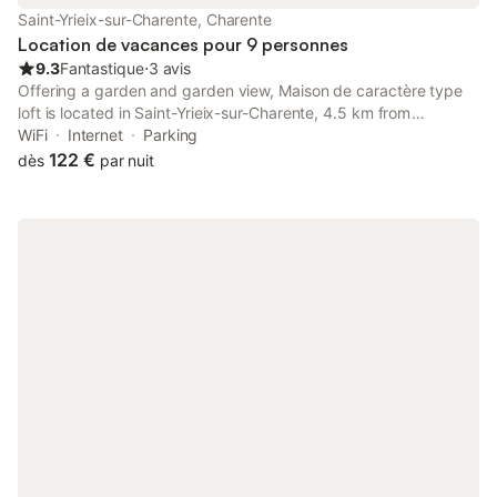
Saint-Yrieix-sur-Charente, Charente
Location de vacances pour 9 personnes
9.3
Fantastique
⋅
3 avis
Offering a garden and garden view, Maison de caractère type
loft is located in Saint-Yrieix-sur-Charente, 4.5 km from
Hirondelle Golf Course and 40 km from Cognac Golf Course.
WiFi
Internet
Parking
122 €
dès
par nuit