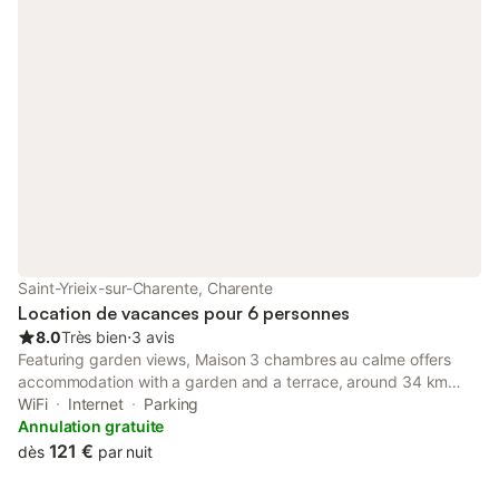
Saint-Yrieix-sur-Charente, Charente
Location de vacances pour 6 personnes
8.0
Très bien
⋅
3 avis
Featuring garden views, Maison 3 chambres au calme offers
accommodation with a garden and a terrace, around 34 km
from Cognac Golf Course. Free WiFi is available throughout the
WiFi
Internet
Parking
property and Hirondelle Golf Course is 5 km away.
Annulation gratuite
121 €
dès
par nuit