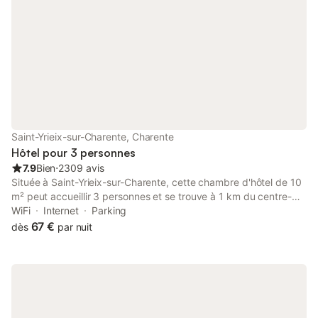
Saint-Yrieix-sur-Charente, Charente
Hôtel pour 3 personnes
7.9
Bien
⋅
2309 avis
Située à Saint-Yrieix-sur-Charente, cette chambre d'hôtel de 10
m² peut accueillir 3 personnes et se trouve à 1 km du centre-
ville. L'établissement propose des chambres insonorisées pour
WiFi
Internet
Parking
garantir votre tranquillité, avec un lit double et un lit simple à
67 €
dès
par nuit
votre disposition. À l'intérieur, vous profiterez de la climatisation,
du chauffage, d'une télévision à écran plat et d'un bureau, ainsi
que d'une salle de bains privative équipée d'une douche et
d'articles de toilette. L'hôtel dispose de nombreux espaces
communs, notamment un restaurant, un bar, un snack-bar et un
salon partagé avec télévision. Des services pratiques tels que le