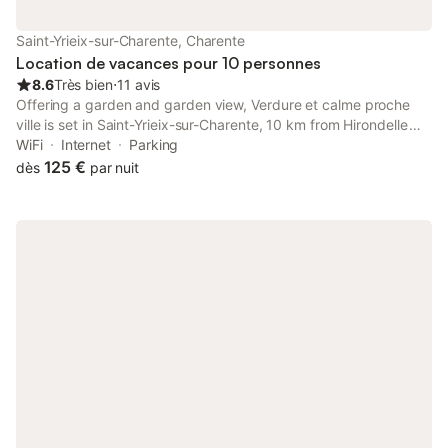
Saint-Yrieix-sur-Charente, Charente
Location de vacances pour 10 personnes
8.6
Très bien
⋅
11 avis
Offering a garden and garden view, Verdure et calme proche
ville is set in Saint-Yrieix-sur-Charente, 10 km from Hirondelle
Golf Course and 35 km from Cognac Golf Course. This property
WiFi
Internet
Parking
offers access to a terrace and free private parking.
125 €
dès
par nuit