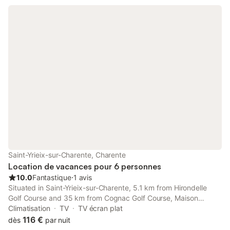
Saint-Yrieix-sur-Charente, Charente
Location de vacances pour 6 personnes
10.0
Fantastique
⋅
1 avis
Situated in Saint-Yrieix-sur-Charente, 5.1 km from Hirondelle
Golf Course and 35 km from Cognac Golf Course, Maison
familiale climatisée offers air conditioning. The property is non-
Climatisation
TV
TV écran plat
smoking and is set 47 km from La Prèze Golf Course.
116 €
dès
par nuit