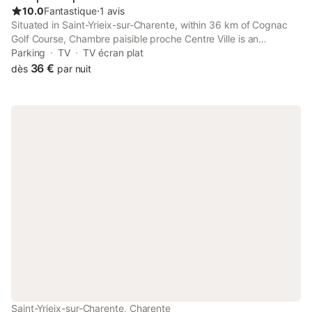
10.0
Fantastique
⋅
1 avis
Situated in Saint-Yrieix-sur-Charente, within 36 km of Cognac
Golf Course, Chambre paisible proche Centre Ville is an
accommodation offering garden views. This homestay features
Parking
TV
TV écran plat
a garden. The property is non-smoking and is set 6.
36 €
dès
par nuit
Saint-Yrieix-sur-Charente, Charente