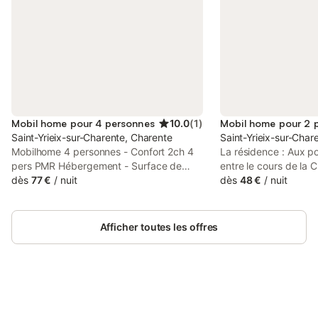
Mobil home pour 4 personnes
10.0
(
1
)
Mobil home pour 2 
Saint-Yrieix-sur-Charente, Charente
Saint-Yrieix-sur-Char
Mobilhome 4 personnes - Confort 2ch 4
La résidence : Aux p
pers PMR Hébergement - Surface de
entre le cours de la C
l'hébergement: 32m² - Nombre de
dès
77 €
/
nuit
d’eau de la Grande Pr
dès
48 €
/
nuit
chambres: 2 - Nombre de couchages: 4 -
Air Village 4 étoiles 
Nombre de salles de bain: 1 - Nombre de
reçoit pour un véritab
toilettes: 1 - Terrasse semi-couverte - 1
Calme et ressourçant
Afficher toutes les offres
chambre: 1 lit double 190x140cm - 1
établissement accueil
chambre: 1 lit superposé pour 2
dans un joli domaine 
personnes 190x80cm - Accessible aux
trouverez de vastes
personnes à mobilité réduite - Ancienneté
le camping-caravanin
de l'hébergement: Entre 2 et 5 ans
aires de camping-car
Équipements - Chauffage - Télévision:
Connectez-vous et économisez
louer ainsi que des t
Se connecter