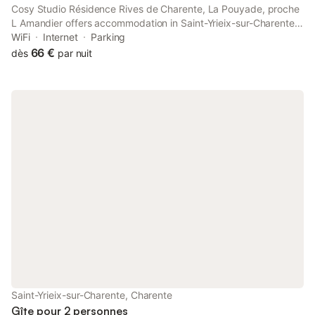
Cosy Studio Résidence Rives de Charente, La Pouyade, proche
L Amandier offers accommodation in Saint-Yrieix-sur-Charente,
32 km from Cognac Golf Course. This property offers access to
WiFi
Internet
Parking
a terrace, darts, free private parking and free WiFi.
66 €
dès
par nuit
Saint-Yrieix-sur-Charente, Charente
Gîte pour 2 personnes