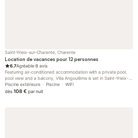
Montant de la caution du ménage: 70,00
collectifs. Certain soi
€ - M
Saint-Yrieix-sur-Charente, Charente
Location de vacances pour 12 personnes
6.7
Agréable
⋅
8 avis
Featuring air-conditioned accommodation with a private pool,
pool view and a balcony, Villa Angoulême is set in Saint-Yrieix-
sur-Charente. This property offers access to a terrace, free
Piscine extérieure
Piscine
WiFi
private parking and free WiFi.
108 €
dès
par nuit