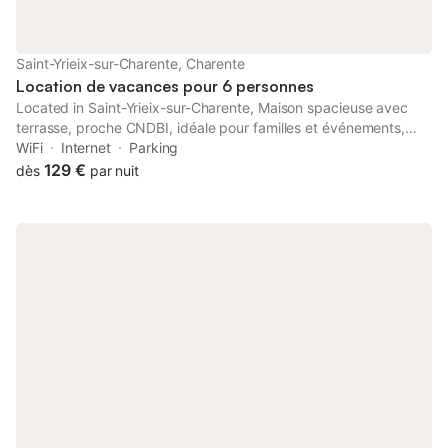
Saint-Yrieix-sur-Charente, Charente
Location de vacances pour 6 personnes
Located in Saint-Yrieix-sur-Charente, Maison spacieuse avec
terrasse, proche CNDBI, idéale pour familles et événements,
animaux acceptés. - FR-1-653-249 features accommodation
WiFi
Internet
Parking
40 km from Cognac Golf Course.
129 €
dès
par nuit