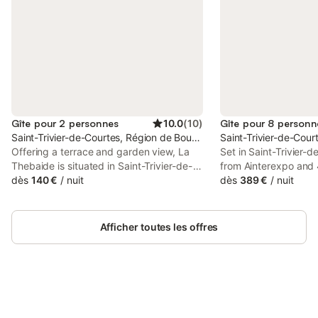
Gîte pour 2 personnes
10.0
(
10
)
Gîte pour 8 personn
Saint-Trivier-de-Courtes, Région de Bourg-en-Bresse
Saint-Trivier-de-Cou
Offering a terrace and garden view, La
Set in Saint-Trivier-
Thebaide is situated in Saint-Trivier-de-
from Ainterexpo and
Courtes, 35 km from Ainterexpo and 48
dès
140 €
/
nuit
sur Saône Exhibition 
dès
389 €
/
nuit
km from Chalon sur Saône Exhibition
Bressane 2 offers air 
Park. Both free WiFi and parking on-site
are available at the guest house free of
Afficher toutes les offres
charge.
Connectez-vous et économisez
Se connecter