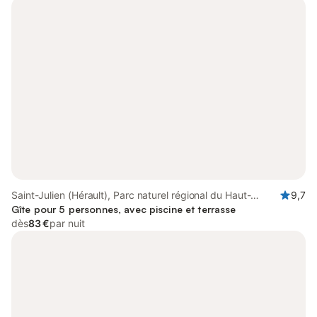
Saint-Julien (Hérault), Parc naturel régional du Haut-
9,7
Languedoc
Gîte pour 5 personnes, avec piscine et terrasse
dès
83 €
par nuit