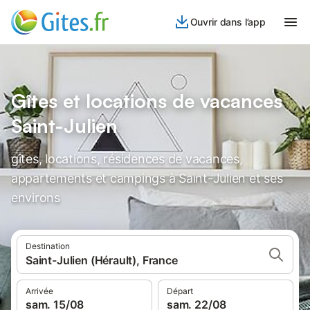
Ouvrir dans l’app
Gîtes et locations de vacances
Saint-Julien
gîtes, locations, résidences de vacances,
appartements et campings à Saint-Julien et ses
environs
Destination
Saint-Julien (Hérault), France
Arrivée
Départ
sam. 15/08
sam. 22/08