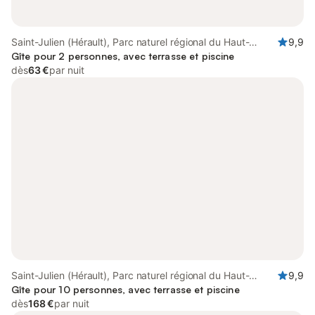
Saint-Julien (Hérault), Parc naturel régional du Haut-
9,9
Languedoc
Gîte pour 2 personnes, avec terrasse et piscine
dès
63 €
par nuit
Saint-Julien (Hérault), Parc naturel régional du Haut-
9,9
Languedoc
Gîte pour 10 personnes, avec terrasse et piscine
dès
168 €
par nuit