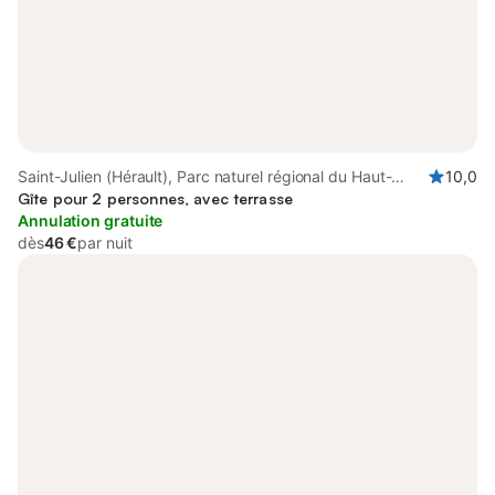
Saint-Julien (Hérault), Parc naturel régional du Haut-
10,0
Languedoc
Gîte pour 2 personnes, avec terrasse
Annulation gratuite
dès
46 €
par nuit