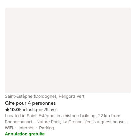
Saint-Estèphe (Dordogne), Périgord Vert
Gîte pour 4 personnes
10.0
Fantastique
⋅
29 avis
Located in Saint-Estèphe, in a historic building, 22 km from
Rochechouart - Nature Park, La Grenouillère is a guest house
with a garden and shared lounge. This property offers access to
WiFi
Internet
Parking
a terrace, free private parking and free WiFi.
Annulation gratuite