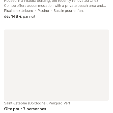
Housed in a historic building, the recently renovated Chez
Combo offers accommodation with a private beach area and
free WiFi. This property offers access to a terrace and free
Piscine extérieure
Piscine
Bassin pour enfant
private parking.
148 €
dès
par nuit
Saint-Estèphe (Dordogne), Périgord Vert
Gîte pour 7 personnes