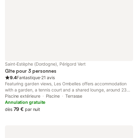
Saint-Estèphe (Dordogne), Périgord Vert
Gîte pour 3 personnes
9.4
Fantastique
⋅
21 avis
Featuring garden views, Les Ombelles offers accommodation
with a garden, a tennis court and a shared lounge, around 23
km from Rochechouart - Nature Park. Including a private pool
Piscine extérieure
Piscine
Terrasse
and a private beach area, this guest house also features a
Annulation gratuite
restaurant.
79 €
dès
par nuit