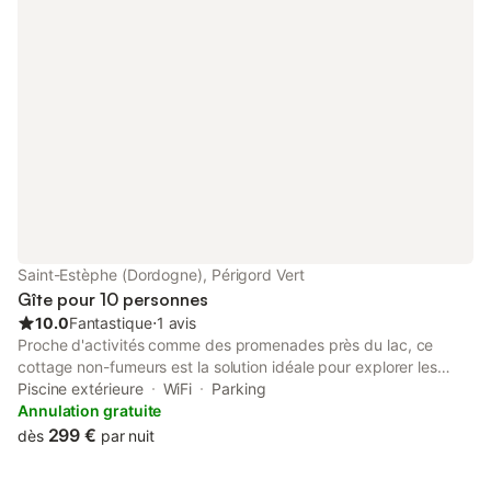
Saint-Estèphe (Dordogne), Périgord Vert
Gîte pour 10 personnes
10.0
Fantastique
⋅
1 avis
Proche d'activités comme des promenades près du lac, ce
cottage non-fumeurs est la solution idéale pour explorer les
environs en toute simplicité. Parc naturel régional du Périgord-
Piscine extérieure
WiFi
Parking
Limousin n'est qu'à quelques minutes à pied, vous pourrez donc
Annulation gratuite
laisser votre voiture au parking dont dispose l'hébergement ou
299 €
dès
par nuit
sauter dans votre véhicule pour le trajet de 3 minutes jusqu'à
Étang de Saint-Estèphe. Accordez-vous une pause bienfaisante