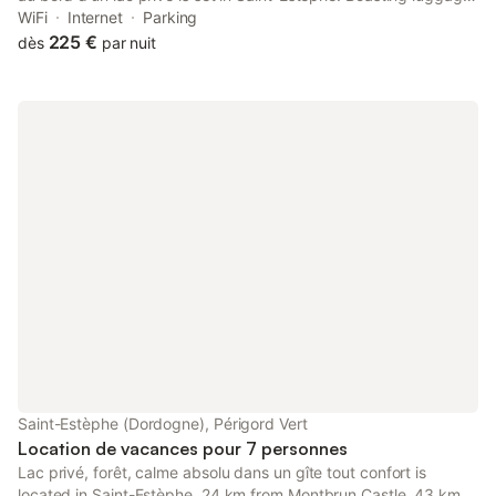
storage space, this property also provides guests with a picnic
WiFi
Internet
Parking
area.
225 €
dès
par nuit
Saint-Estèphe (Dordogne), Périgord Vert
Location de vacances pour 7 personnes
Lac privé, forêt, calme absolu dans un gîte tout confort is
located in Saint-Estèphe, 24 km from Montbrun Castle, 43 km