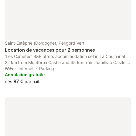
Saint-Estèphe (Dordogne), Périgord Vert
Location de vacances pour 2 personnes
'Les Comètes' B&B offers accommodation set in La Caujonnet,
22 km from Montbrun Castle and 45 km from Jumilhac Castle. It
is situated 21 km from Rochechouart - Nature Park and features
WiFi
Internet
Parking
private check-in and check-out.
Annulation gratuite
87 €
dès
par nuit