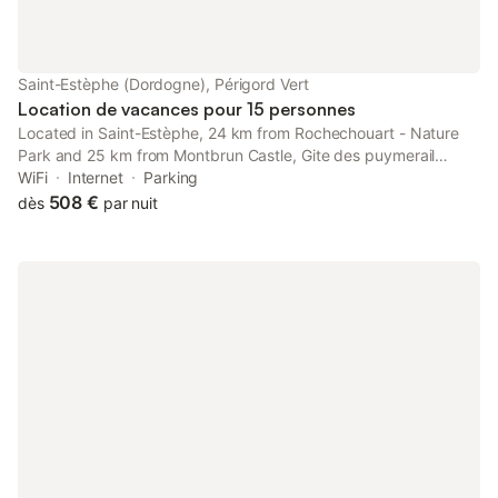
Saint-Estèphe (Dordogne), Périgord Vert
Location de vacances pour 15 personnes
Located in Saint-Estèphe, 24 km from Rochechouart - Nature
Park and 25 km from Montbrun Castle, Gite des puymerail
offers a garden and air conditioning. Both free WiFi and parking
WiFi
Internet
Parking
on-site are available at the holiday home free of charge.
508 €
dès
par nuit