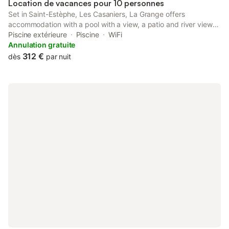
Location de vacances pour 10 personnes
Set in Saint-Estèphe, Les Casaniers, La Grange offers
accommodation with a pool with a view, a patio and river views.
This property offers access to a balcony, free private parking
Piscine extérieure
Piscine
WiFi
and free WiFi.
Annulation gratuite
312 €
dès
par nuit