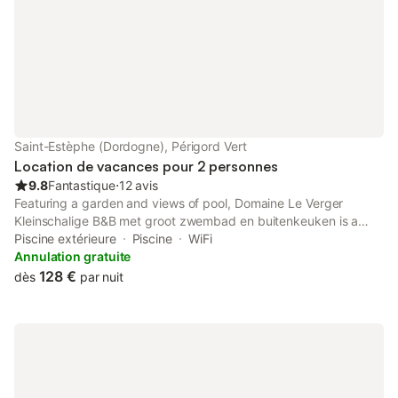
Saint-Estèphe (Dordogne), Périgord Vert
Location de vacances pour 2 personnes
9.8
Fantastique
⋅
12 avis
Featuring a garden and views of pool, Domaine Le Verger
Kleinschalige B&B met groot zwembad en buitenkeuken is a
recently renovated bed and breakfast located in Saint-Estèphe,
Piscine extérieure
Piscine
WiFi
23 km from Rochechouart - Nature Park.
Annulation gratuite
128 €
dès
par nuit