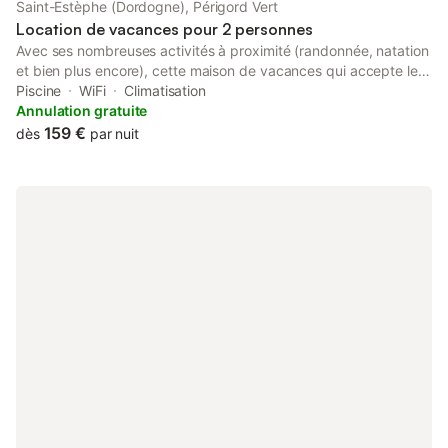
Saint-Estèphe (Dordogne), Périgord Vert
Location de vacances pour 2 personnes
Avec ses nombreuses activités à proximité (randonnée, natation
et bien plus encore), cette maison de vacances qui accepte les
animaux de compagnie a décidément tout pour vous plaire.
Piscine
WiFi
Climatisation
Profitez d'une balade de cinq minutes jusqu'à Parc naturel
Annulation gratuite
régional du Périgord-Limousin, ou sautez en voiture et
159 €
dès
par nuit
parcourez le trajet de 3 minutes jusqu'à Étang de Saint-
Estèphe. Un barbecue et l'air conditionné équipent également
cette location avec 1 chambre et 1 salle de bain. Connectez-
vous au Wi-Fi gratuit ou installez-vous confortablement devant
la télévision. Pour votre confort, un four et une cafetière sont à
votre disposition.