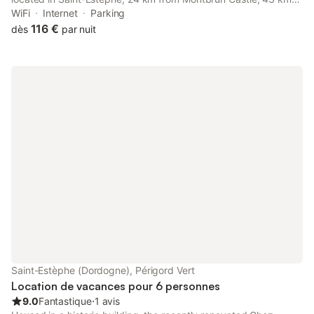
from Jumilhac Castle, as well as 45 km from Bourdeilles Castle.
WiFi
Internet
Parking
116 €
dès
par nuit
Saint-Estèphe (Dordogne), Périgord Vert
Location de vacances pour 6 personnes
9.0
Fantastique
⋅
1 avis