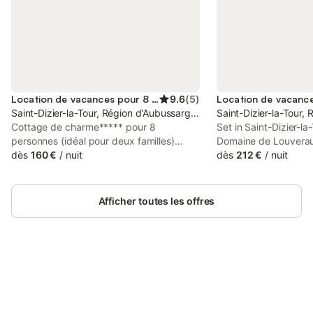
Location de vacances pour 8 personnes
9.6
(
5
)
Saint-Dizier-la-Tour, Région d'Aubussargues
Saint-Dizier-la-Tour,
Cottage de charme***** pour 8
Set in Saint-Dizier-la
personnes (idéal pour deux familles)
Domaine de Louverau
réalisé dans un corps de bâtiment ancien
dès
160 €
/
nuit
accommodation with p
dès
212 €
/
nuit
situé dans une magnifique cour de ferme
WiFi and free private
«au carré» rénovée et paysagée. Côté
who drive. With garde
cour : une petite terrasse aménagée
accommodation featur
Afficher toutes les offres
encadrée de vignes et de rosiers. Côté
Jardin : une grande terrasse pavée de
terres cuites anciennes équipée pour 8 à
10 personnes. Store banne électrique,
barbecue. Accès direct à la piscine.
Intimité préservée. L'OUSTAL et ses 115
Connectez-vous et économisez
Se connecter
m² peuvent accueillir confortablement 8
jusqu'à 10% sur nos logements.
personnes avec quatre chambres (2 lits