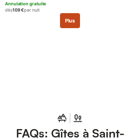
Annulation gratuite
dès
109 €
par nuit
Plus
Connectez-vous et économisez
Se connecter
jusqu'à 10% sur nos logements.
FAQs: Gîtes à Saint-