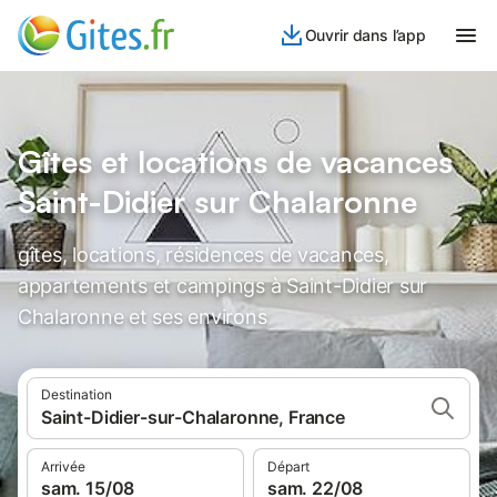
Ouvrir dans l’app
Gîtes et locations de vacances
Saint-Didier sur Chalaronne
gîtes, locations, résidences de vacances,
appartements et campings à Saint-Didier sur
Chalaronne et ses environs
Destination
Saint-Didier-sur-Chalaronne, France
Arrivée
Départ
sam. 15/08
sam. 22/08