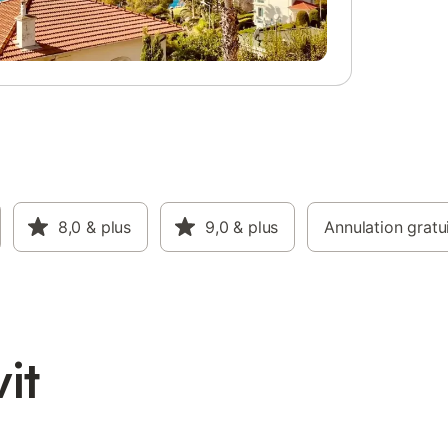
8,0
& plus
9,0
& plus
Annulation gratu
it