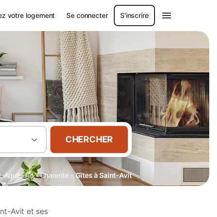
ez votre logement
Se connecter
S'inscrire
CHERCHER
·
·
e-Aquitaine
Charente
Gîtes à Saint-Avit
nt-Avit et ses