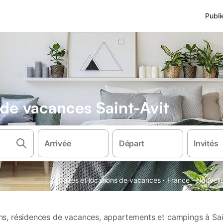
Publi
 de vacances Saint-Avit
Arrivée
Départ
Invités
·
·
Gîtes et locations de vacances
France
Nouvell
ons, résidences de vacances, appartements et campings à Sai