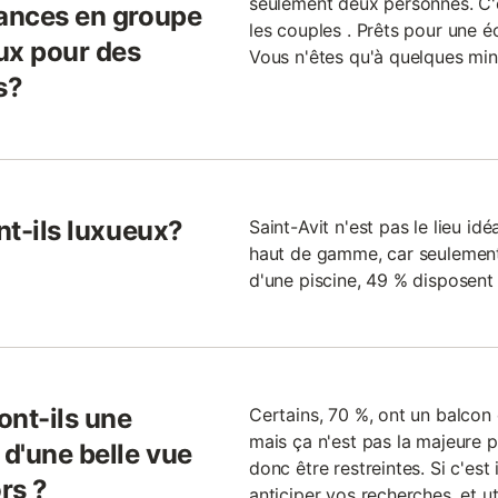
seulement deux personnes. C'e
cances en groupe
les couples . Prêts pour une 
eux pour des
Vous n'êtes qu'à quelques minu
s?
nt-ils luxueux?
Saint-Avit n'est pas le lieu i
haut de gamme, car seulement
d'une piscine, 49 % disposent 
ont-ils une
Certains, 70 %, ont un balcon 
mais ça n'est pas la majeure pa
 d'une belle vue
donc être restreintes. Si c'est
rs ?
anticiper vos recherches, et ut