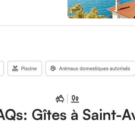
à coucher double avec salle de
t WC en-suite ; 1 chambre à
double avec sa salle de douche
 chambre à coucher double à
vec sa salle de douche et WC en
 grand salon-cuisine avec tout
ent nécessaire pour les chefs,
née et une salle à manger, vient
tièrement rénové. Le living est
oratif. L'équipement comprend
t : des sièges dans deux
 doubles, une télévision avec
Piscine
Animaux domestiques autorisés
, WiFi, un coffre-fort, un vestiaire
ine à laver/tumbler, le
 central (réglable) dans toutes
es. La maison d'hôtes possède un
térieur très spacieux e
AQs: Gîtes à Saint-Av