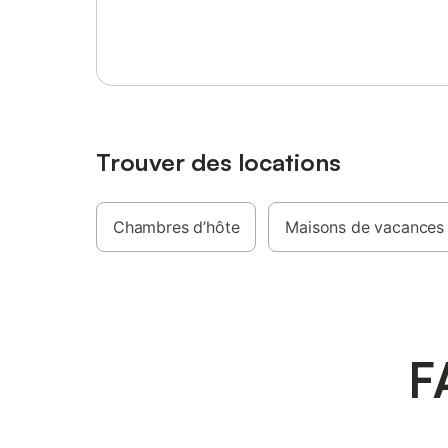
Se connecter ou s'inscrire
Village de France - La région fait partie de
chambre 
la zone d'appellation contrôlée des eaux-
douche e
de-vie de Cognac : Bon Bois - De
coucher 
nombreux propriétaires proposent Cognac
et WC; 1
et Pineau.
l'étage a
suite. Le
l'équipem
une chemi
Trouver des locations
d'être en
très déc
égalemen
Chambres d’hôte
Maisons de vacances
chambres
streaming
avec mach
chauffage
les pièc
espace ex
F