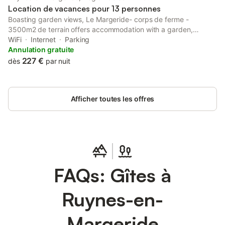
Location de vacances pour 13 personnes
Boasting garden views, Le Margeride- corps de ferme -
3500m2 de terrain offers accommodation with a garden,
around 44 km from Col d'Entremont. This property offers
WiFi
Internet
Parking
access to a terrace, free private parking and free WiFi.
Annulation gratuite
227 €
dès
par nuit
Afficher toutes les offres
FAQs: Gîtes à
Ruynes-en-
Margeride