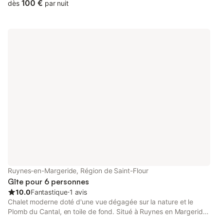
and offers a shared kitchen. The holiday home features family
100 €
dès
par nuit
rooms.
Ruynes-en-Margeride, Région de Saint-Flour
Gîte pour 6 personnes
10.0
Fantastique
⋅
1 avis
Chalet moderne doté d'une vue dégagée sur la nature et le
Plomb du Cantal, en toile de fond. Situé à Ruynes en Margeride,