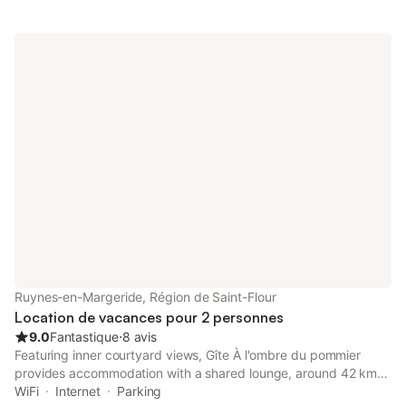
tout, dans un cadre naturel, apaisant, idéal pour déconnecter
sans s’éloigner de l’essentiel. Un lieu pensé pour se sentir bien,
simplement.
Ruynes-en-Margeride, Région de Saint-Flour
Location de vacances pour 2 personnes
9.0
Fantastique
⋅
8 avis
Featuring inner courtyard views, Gîte À l'ombre du pommier
provides accommodation with a shared lounge, around 42 km
from Col d'Entremont. It is set 40 km from Crozatier Museum
WiFi
Internet
Parking