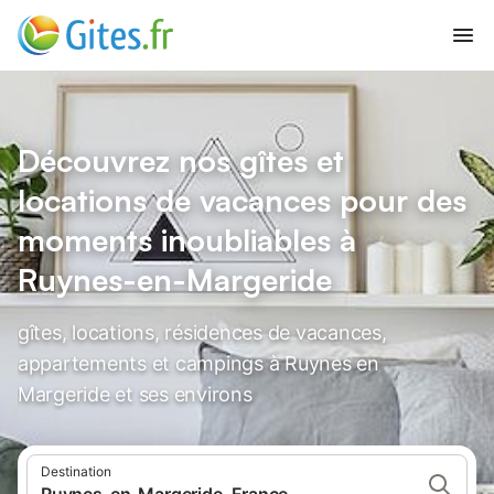
Découvrez nos gîtes et
locations de vacances pour des
moments inoubliables à
Ruynes-en-Margeride
gîtes, locations, résidences de vacances,
appartements et campings à Ruynes en
Margeride et ses environs
Destination