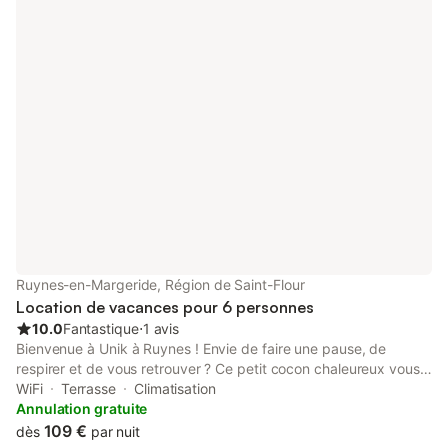
Ruynes-en-Margeride, Région de Saint-Flour
Location de vacances pour 6 personnes
10.0
Fantastique
⋅
1 avis
Bienvenue à Unik à Ruynes ! Envie de faire une pause, de
respirer et de vous retrouver ? Ce petit cocon chaleureux vous
attend pour un séjour paisible. À l’extérieur, installez-vous dans
WiFi
Terrasse
Climatisation
le salon de jardin, profitez du calme, et laissez vos animaux
Annulation gratuite
s’épanouir en toute sécurité sur le terrain entièrement clôturé. Le
109 €
dès
par nuit