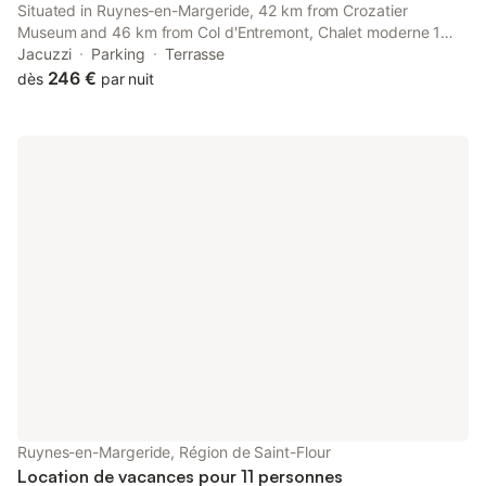
Situated in Ruynes-en-Margeride, 42 km from Crozatier
Museum and 46 km from Col d'Entremont, Chalet moderne 1
entre Evasion Design et Nature offers a garden and air
Jacuzzi
Parking
Terrasse
conditioning. This property offers access to a terrace and free
246 €
dès
par nuit
private parking.
Ruynes-en-Margeride, Région de Saint-Flour
Location de vacances pour 11 personnes