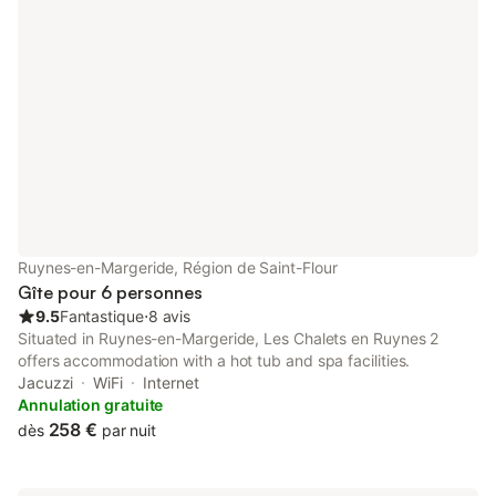
escapades profitez - en pour ravir vos
(70m2) avec télé con
papilles avec l’aligot, la truffade, le pounti
chaîne hi-fi, livres, 
et bien sûr les délicieux fromages
activités pour les en
auvergnats. La forêt de la margeride
lave main - 1 buander
vous offre suivant les saisons framboises
sèche linge, 2ieme ré
myrtilles et champ
Ruynes-en-Margeride, Région de Saint-Flour
Gîte pour 6 personnes
9.5
Fantastique
⋅
8 avis
Situated in Ruynes-en-Margeride, Les Chalets en Ruynes 2
offers accommodation with a hot tub and spa facilities.
Jacuzzi
WiFi
Internet
Annulation gratuite
258 €
dès
par nuit