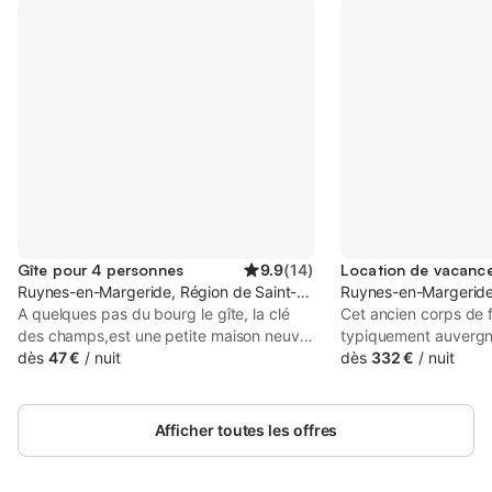
Gîte pour 4 personnes
9.9
(
14
)
Ruynes-en-Margeride, Région de Saint-Flour
Ruynes-en-Margeride,
A quelques pas du bourg le gîte, la clé
Cet ancien corps de 
des champs,est une petite maison neuve,
typiquement auvergna
labellisée 3 étoiles qui offre tout le
dès
47 €
/
nuit
de 250m 2 est situé 
dès
332 €
/
nuit
confort nécessaire pour un agréable
de la Margeride à 92
séjour. Cette maison est composée d’un
un paisible hameau 
hall d’entrée, une cuisine tout équipée
ruynes en Margeride.
Afficher toutes les offres
ouverte sur le séjour, une chambre une
verdure, un terrain cl
avec un lit de 140, l’autre avec deux lits
3500m2, entouré de 
de 90, une salle d’eau avec douche à
aucun vis à vis, avec