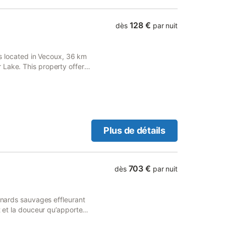
128 €
dès
par nuit
 is located in Vecoux, 36 km
 Lake. This property offers
i.
Plus de détails
703 €
dès
par nuit
canards sauvages effleurant
t et la douceur qu’apportent
are en son genre. Au cœur de