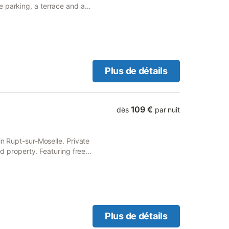
e parking, a terrace and a
within 41 km of Epinal Train
Plus de détails
109 €
dès
par nuit
in Rupt-sur-Moselle. Private
ed property. Featuring free
iday home has a sauna.
Plus de détails