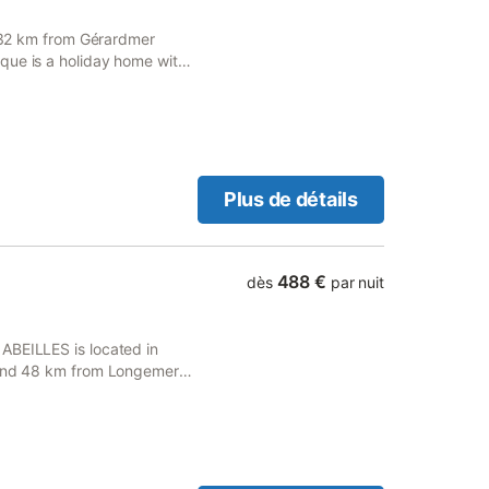
, 32 km from Gérardmer
que is a holiday home with
Plus de détails
488 €
dès
par nuit
ABEILLES is located in
n and 48 km from Longemer
 tennis, free private