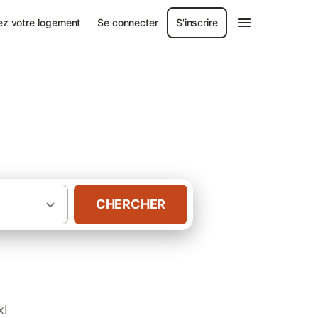
ez votre logement
Se connecter
S'inscrire
lle
CHERCHER
·
·
raine
Vosges
Gîtes à Rupt-sur-Moselle
x!