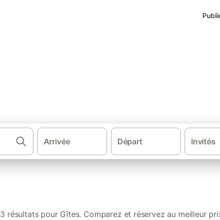
Publi
s de vacances à Rupt-sur-Mose
Arrivée
Départ
Invités
·
·
·
Gîtes et locations de vacances
France
Grand Est
Lor
3 résultats pour Gîtes. Comparez et réservez au meilleur pri