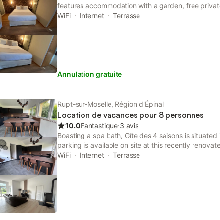
features accommodation with a garden, free privat
restaurant. Featuring a bar, the property is located 
WiFi
Internet
Terrasse
Station.
Annulation gratuite
Rupt-sur-Moselle, Région d'Épinal
Location de vacances pour 8 personnes
10.0
Fantastique
⋅
3 avis
Boasting a spa bath, Gîte des 4 saisons is situated 
parking is available on site at this recently renovat
WiFi throughout the property, the non-smoking hol
WiFi
Internet
Terrasse