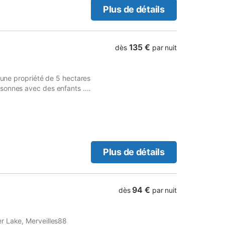
Plus de détails
135 €
dès
par nuit
s une propriété de 5 hectares
sonnes avec des enfants .
e se ressourcer . On peut
Plus de détails
94 €
dès
par nuit
r Lake, Merveilles88