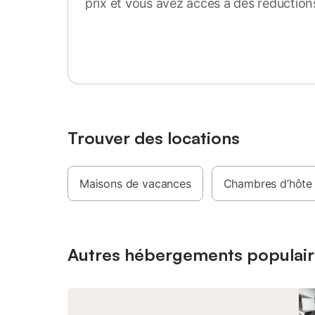
prix et vous avez accès à des réduction
est interdit de fumer et de célébrer des
complètem
événements. Les serviettes ne sont
les Vosg
Se connecter ou s'inscrire
malheureusement pas fournies. Un espace
nature un
pour les skis est disponible.
Explorez
couper le
sentiers 
VTT sur l
50 km. En
un paradi
d'hiver, 
Trouver des locations
des rando
proximit
Bussang, 
Maisons de vacances
Chambres d’hôte
invitent 
diversité 
montagn
Autres hébergements populair