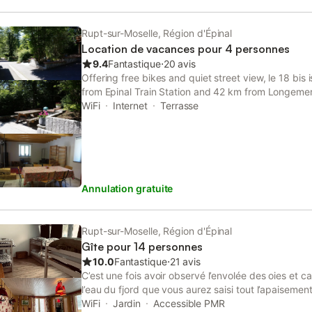
Rupt-sur-Moselle, Région d'Épinal
Location de vacances pour 4 personnes
9.4
Fantastique
⋅
20 avis
Offering free bikes and quiet street view, le 18 bis
from Epinal Train Station and 42 km from Longemer
access to a patio, free private parking and free WiF
WiFi
Internet
Terrasse
Annulation gratuite
Rupt-sur-Moselle, Région d'Épinal
Gîte pour 14 personnes
10.0
Fantastique
⋅
21 avis
C’est une fois avoir observé l’envolée des oies et 
l’eau du fjord que vous aurez saisi tout l’apaisemen
le charme et le confort de ce domaine unique et r
WiFi
Jardin
Accessible PMR