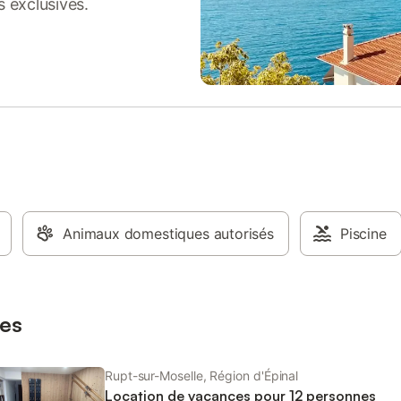
s exclusives.
ent. La situation idyllique dans
est disponible sur la propriété. U
es offre aux amoureux de la
maximum de 5 animaux domestiq
e multitude de possibilités.
autorisé. Il est interdit de fumer 
 le paysage montagneux à
propriété. Les serviettes ne sont
 souffle sur les nombreux
malheureusement pas fournies. L
de randonnée ou faites un tour en
la propriété se fait sans marches
a Voie Verte, longue de plus de
espace pour les skis est disponib
 hiver, la région se transforme en
s pour les amateurs de sports
avec des stations de ski alpin et
nnées en raquettes sans fin. À
é, de charmantes localités comme
Gérardmer ou le Ballon d'Alsace
Animaux domestiques autorisés
Piscine
à des excursions. Profitez de la
des activités et de l'air frais de la
e.
es
Rupt-sur-Moselle, Région d'Épinal
Location de vacances pour 12 personnes