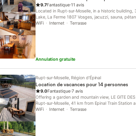
9.7
Fantastique
⋅
11 avis
Located in Rupt-sur-Moselle, in a historic building
Lake, La Ferme 1807 Vosges, jacuzzi, sauna, pétan
a garden and barbecue facilities.
WiFi
Internet
Terrasse
Annulation gratuite
Rupt-sur-Moselle, Région d'Épinal
Location de vacances pour 14 personnes
9.0
Fantastique
⋅
7 avis
Offering a garden and mountain view, LE GITE DES 
Rupt-sur-Moselle, 41 km from Epinal Train Statio
Lake. This property offers access to a terrace, table
WiFi
Internet
Terrasse
parking and free WiFi.