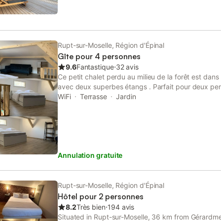
Rupt-sur-Moselle, Région d'Épinal
Gîte pour 4 personnes
9.6
Fantastique
⋅
32 avis
Ce petit chalet perdu au milieu de la forêt est dan
avec deux superbes étangs . Parfait pour deux per
Le cadre est magnifique et apaisant. Il permettra d
WiFi
Terrasse
Jardin
aussi y télétravailler. Le cadre y est parfait .
Annulation gratuite
Rupt-sur-Moselle, Région d'Épinal
Hôtel pour 2 personnes
8.2
Très bien
⋅
194 avis
Situated in Rupt-sur-Moselle, 36 km from Gérardme