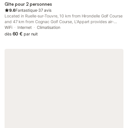
Gîte pour 2 personnes
9.6
Fantastique
⋅
37 avis
Located in Ruelle-sur-Touvre, 10 km from Hirondelle Golf Course
and 47 km from Cognac Golf Course, L'Appart provides air-
conditioned accommodation with a terrace and free WiFi. This
WiFi
Internet
Climatisation
apartment offers accommodation with a patio.
60 €
dès
par nuit