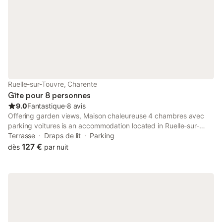
Ruelle-sur-Touvre, Charente
Gîte pour 8 personnes
9.0
Fantastique
⋅
8 avis
Offering garden views, Maison chaleureuse 4 chambres avec
parking voitures is an accommodation located in Ruelle-sur-
Touvre, 37 km from La Prèze Golf Course and 47 km from
Terrasse
Draps de lit
Parking
Cognac Golf Course.
127 €
dès
par nuit