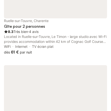
Ruelle-sur-Touvre, Charente
Gîte pour 2 personnes
8.3
Très bien
⋅
4 avis
Located in Ruelle-sur-Touvre, Le Timon - large studio avec Wi-Fi
provides accommodation within 42 km of Cognac Golf Course.
Free WiFi is available throughout the property and Hirondelle
WiFi
Internet
TV écran plat
Golf Course is 10 km away.
61 €
dès
par nuit