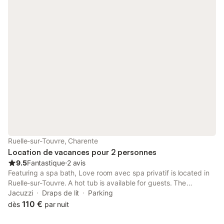
Ruelle-sur-Touvre, Charente
Location de vacances pour 2 personnes
9.5
Fantastique
⋅
2 avis
Featuring a spa bath, Love room avec spa privatif is located in
Ruelle-sur-Touvre. A hot tub is available for guests. The
property is non-smoking and is set 11 km from Hirondelle Golf
Jacuzzi
Draps de lit
Parking
Course.
110 €
dès
par nuit