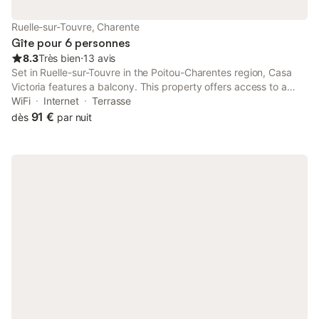
Ruelle-sur-Touvre, Charente
Gîte pour 6 personnes
8.3
Très bien
⋅
13 avis
Set in Ruelle-sur-Touvre in the Poitou-Charentes region, Casa
Victoria features a balcony. This property offers access to a
terrace, free private parking and free WiFi. The property is non-
WiFi
Internet
Terrasse
smoking and is located 11 km from Hirondelle Golf Course.
91 €
dès
par nuit