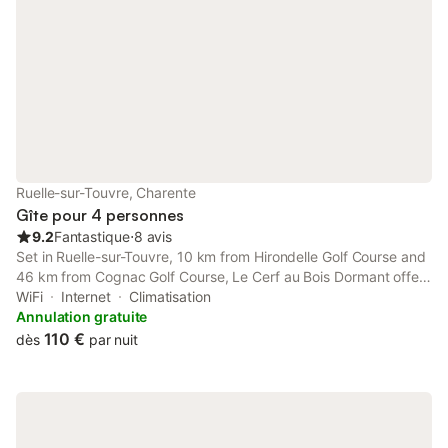
Ruelle-sur-Touvre, Charente
Gîte pour 4 personnes
9.2
Fantastique
⋅
8 avis
Set in Ruelle-sur-Touvre, 10 km from Hirondelle Golf Course and
46 km from Cognac Golf Course, Le Cerf au Bois Dormant offers
a garden and air conditioning. This property offers access to a
WiFi
Internet
Climatisation
terrace, free private parking and free WiFi.
Annulation gratuite
110 €
dès
par nuit