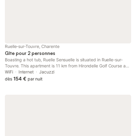
Ruelle-sur-Touvre, Charente
Gîte pour 2 personnes
Boasting a hot tub, Ruelle Sensuelle is situated in Ruelle-sur-
Touvre. This apartment is 11 km from Hirondelle Golf Course and
43 km from Cognac Golf Course. The apartment has parking
WiFi
Internet
Jacuzzi
on-site, a hot tub and a housekeeping service.
154 €
dès
par nuit