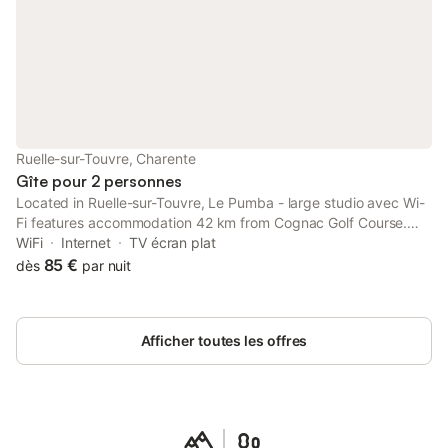
Ruelle-sur-Touvre, Charente
Gîte pour 2 personnes
Located in Ruelle-sur-Touvre, Le Pumba - large studio avec Wi-
Fi features accommodation 42 km from Cognac Golf Course.
Free WiFi is available throughout the property and Hirondelle
WiFi
Internet
TV écran plat
Golf Course is 10 km away.
85 €
dès
par nuit
Afficher toutes les offres