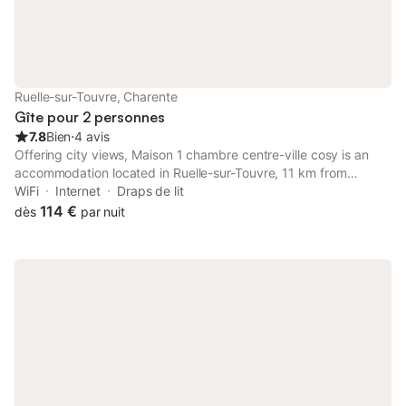
Ruelle-sur-Touvre, Charente
Gîte pour 2 personnes
7.8
Bien
⋅
4 avis
Offering city views, Maison 1 chambre centre-ville cosy is an
accommodation located in Ruelle-sur-Touvre, 11 km from
Hirondelle Golf Course and 47 km from Cognac Golf Course.
WiFi
Internet
Draps de lit
114 €
dès
par nuit