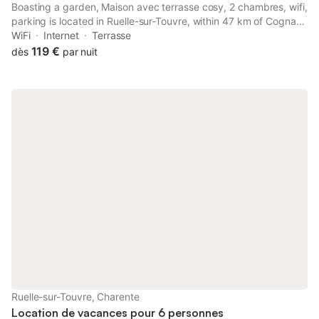
Boasting a garden, Maison avec terrasse cosy, 2 chambres, wifi,
parking is located in Ruelle-sur-Touvre, within 47 km of Cognac
Golf Course. This property offers access to a terrace and free
WiFi
Internet
Terrasse
private parking.
119 €
dès
par nuit
Ruelle-sur-Touvre, Charente
Location de vacances pour 6 personnes