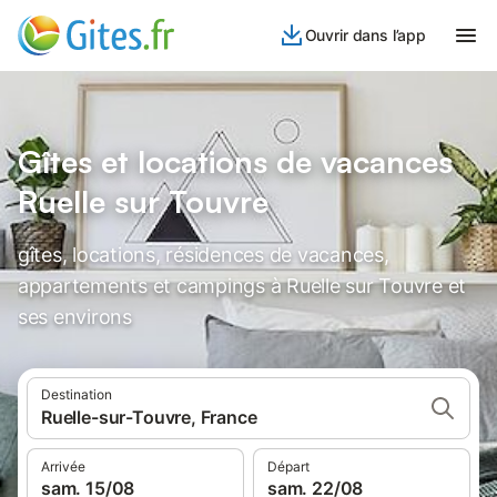
Ouvrir dans l’app
Gîtes et locations de vacances
Ruelle sur Touvre
gîtes, locations, résidences de vacances,
appartements et campings à Ruelle sur Touvre et
ses environs
Destination
Ruelle-sur-Touvre, France
Arrivée
Départ
sam. 15/08
sam. 22/08