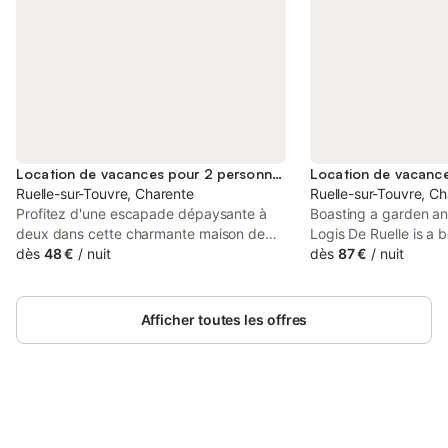
Location de vacances pour 2 personnes
Ruelle-sur-Touvre, Charente
Ruelle-sur-Touvre, C
Profitez d'une escapade dépaysante à
Boasting a garden and
deux dans cette charmante maison de
Logis De Ruelle is a 
vacances. Cette maison lumineuse et
dès
48 €
/
nuit
set in a historic build
dès
87 €
/
nuit
aménagée avec goût vous accueille dans
Touvre, 11 km from Hi
une situation idéale pour passer des
Course. The property
vacances variées en toute intimité.
and is 47 km from Co
Afficher toutes les offres
Gâtez-vous mutuellement avec de
délicieux plats préparés à partir de
produits frais du marché et planifiez vos
activités autour de la table à manger
accueillante, où le soir vous pourrez
passer en revue ce que vous avez vécu
Connectez-vous et économisez
Se connecter