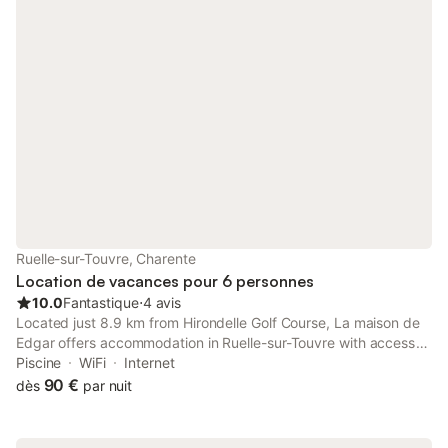
Ruelle-sur-Touvre, Charente
Location de vacances pour 6 personnes
10.0
Fantastique
⋅
4 avis
Located just 8.9 km from Hirondelle Golf Course, La maison de
Edgar offers accommodation in Ruelle-sur-Touvre with access
to a seasonal outdoor swimming pool, free bikes, as well as a
Piscine
WiFi
Internet
24-hour front desk.
90 €
dès
par nuit