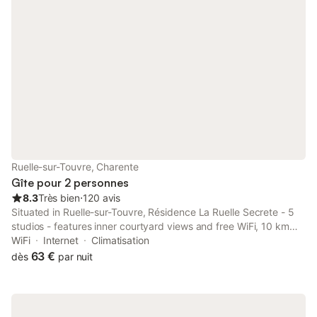
Ruelle-sur-Touvre, Charente
Gîte pour 2 personnes
8.3
Très bien
⋅
120 avis
Situated in Ruelle-sur-Touvre, Résidence La Ruelle Secrete - 5
studios - features inner courtyard views and free WiFi, 10 km
from Hirondelle Golf Course and 47 km from Cognac Golf
WiFi
Internet
Climatisation
Course.
63 €
dès
par nuit