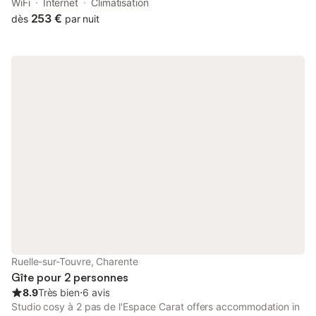
accommodation is 9.2 km from Hirondelle Golf Course, and
WiFi
Internet
Climatisation
guests can benefit from private parking available on site and
253 €
dès
par nuit
free WiFi.
Ruelle-sur-Touvre, Charente
Gîte pour 2 personnes
8.9
Très bien
⋅
6 avis
Studio cosy à 2 pas de l'Espace Carat offers accommodation in