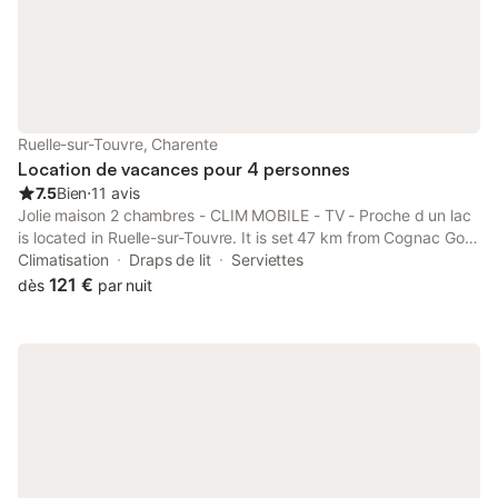
Ruelle-sur-Touvre, Charente
Location de vacances pour 4 personnes
7.5
Bien
⋅
11 avis
Jolie maison 2 chambres - CLIM MOBILE - TV - Proche d un lac
is located in Ruelle-sur-Touvre. It is set 47 km from Cognac Golf
Course and offers full-day security. The property is soundproof
Climatisation
Draps de lit
Serviettes
and is situated 11 km from Hirondelle Golf Course.
121 €
dès
par nuit