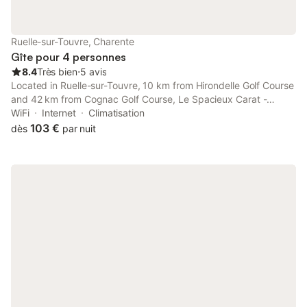
Ruelle-sur-Touvre, Charente
Gîte pour 4 personnes
8.4
Très bien
⋅
5 avis
Located in Ruelle-sur-Touvre, 10 km from Hirondelle Golf Course
and 42 km from Cognac Golf Course, Le Spacieux Carat -
Terrasse provides air-conditioned accommodation with a
WiFi
Internet
Climatisation
terrace and free WiFi. The property has garden views.
103 €
dès
par nuit