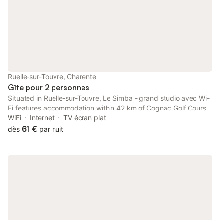
Ruelle-sur-Touvre, Charente
Gîte pour 2 personnes
Situated in Ruelle-sur-Touvre, Le Simba - grand studio avec Wi-
Fi features accommodation within 42 km of Cognac Golf Course.
Free WiFi is available throughout the property and Hirondelle
WiFi
Internet
TV écran plat
Golf Course is 10 km away.
61 €
dès
par nuit