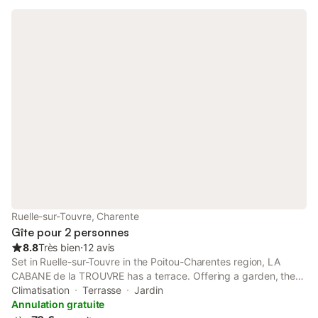
Ruelle-sur-Touvre, Charente
Gîte pour 2 personnes
8.8
Très bien
⋅
12 avis
Set in Ruelle-sur-Touvre in the Poitou-Charentes region, LA
CABANE de la TROUVRE has a terrace. Offering a garden, the
property is located within 47 km of Cognac Golf Course.
Climatisation
Terrasse
Jardin
Annulation gratuite