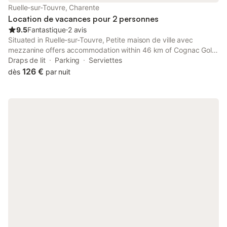
Ruelle-sur-Touvre, Charente
Location de vacances pour 2 personnes
9.5
Fantastique
⋅
2 avis
Situated in Ruelle-sur-Touvre, Petite maison de ville avec
mezzanine offers accommodation within 46 km of Cognac Golf
Course. The property is non-smoking and is set 11 km from
Draps de lit
Parking
Serviettes
Hirondelle Golf Course.
126 €
dès
par nuit