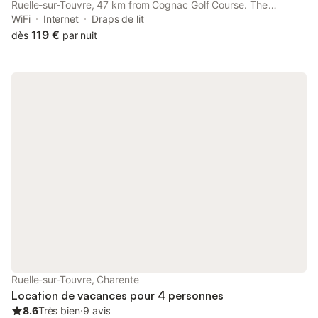
Ruelle-sur-Touvre, 47 km from Cognac Golf Course. The
property is non-smoking and is set 10 km from Hirondelle Golf
WiFi
Internet
Draps de lit
Course.
119 €
dès
par nuit
Ruelle-sur-Touvre, Charente
Location de vacances pour 4 personnes
8.6
Très bien
⋅
9 avis