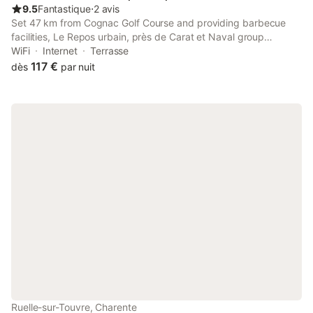
9.5
Fantastique
⋅
2 avis
Set 47 km from Cognac Golf Course and providing barbecue
facilities, Le Repos urbain, près de Carat et Naval group
provides accommodation in Ruelle-sur-Touvre.
WiFi
Internet
Terrasse
117 €
dès
par nuit
Ruelle-sur-Touvre, Charente