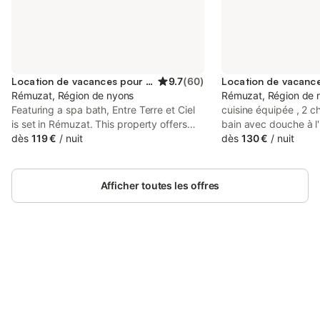
Location de vacances pour 2 personnes
9.7
(
60
)
Rémuzat, Région de nyons
Rémuzat, Région de 
Featuring a spa bath, Entre Terre et Ciel
cuisine équipée , 2 c
is set in Rémuzat. This property offers
bain avec douche à l'
access to a terrace, free private parking
dès
119 €
/
nuit
, grande terrasse , b
dès
130 €
/
nuit
and free WiFi.
faire au départ de l
célébre marché a 25
vautours , les vignob
Afficher toutes les offres
des cotes du Rhone. 
pied avec épicerie , r
journaux, pharmacie 
Réduction sur 2 semai
Connectez-vous et économisez
Se connecter
jusqu'à 10% sur nos logements.