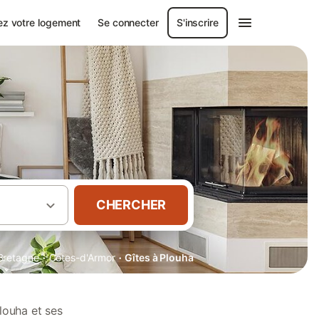
ez votre logement
Se connecter
S'inscrire
CHERCHER
·
·
Bretagne
Cotes-d'Armor
Gîtes à Plouha
louha et ses