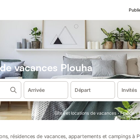
Publi
s de vacances Plouha
Arrivée
Départ
Invités
·
·
Gîtes et locations de vacances
France
tions, résidences de vacances, appartements et campings à P