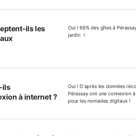
eptent-ils les
Oui ! 68% des gîtes à Pérass
jardin !
maux
-ils
Oui ! D'après les données réco
Pérassay ont une connexion à i
ion à internet ?
pour les nomades digitaux !