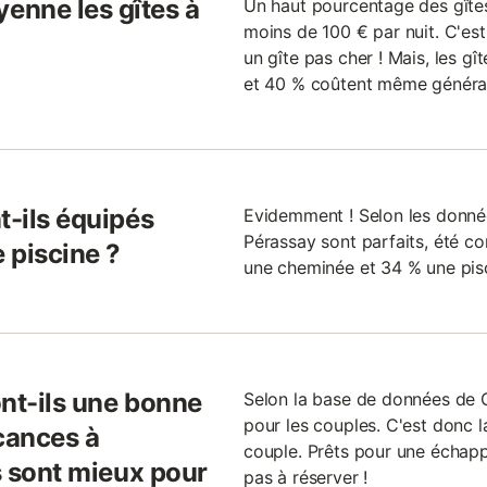
enne les gîtes à
Un haut pourcentage des gîte
moins de 100 € par nuit. C'est
un gîte pas cher ! Mais, les g
et 40 % coûtent même général
t-ils équipés
Evidemment ! Selon les données
Pérassay sont parfaits, été c
 piscine ?
une cheminée et 34 % une pis
ont-ils une bonne
Selon la base de données de Gi
pour les couples. C'est donc l
cances à
couple. Prêts pour une échap
ls sont mieux pour
pas à réserver !