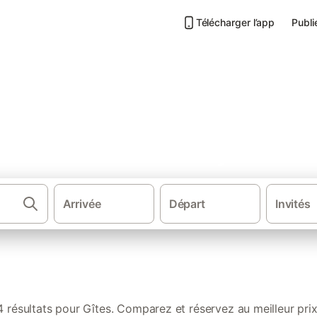
Télécharger l’app
Publi
s de vacances Pérassay
Arrivée
Départ
Invités
·
·
Gîtes et locations de vacances
France
Centre-Val de Loire
4 résultats pour Gîtes. Comparez et réservez au meilleur prix