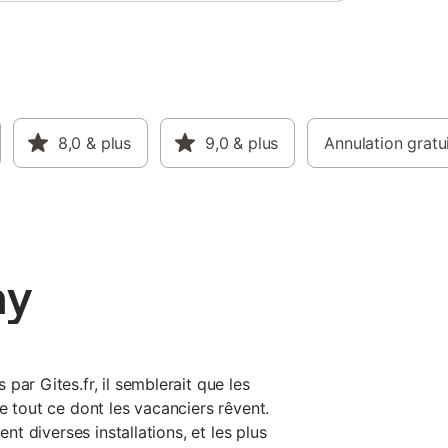
8,0
& plus
9,0
& plus
Annulation gratu
ay
par Gites.fr, il semblerait que les
e tout ce dont les vacanciers rêvent.
ent diverses installations, et les plus