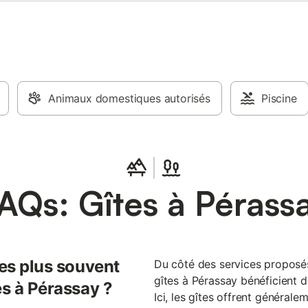
ues, des cafés, une boulangerie
rchand de journaux général et
ermarchés ainsi que plusieurs
qui servent une excellente cuisine
lents prix. Ou dirigez-vous vers le
 la même route et une promenade
inutes vous amène à Sainte-
r-Indre, une autre petite ville de
Animaux domestiques autorisés
Piscine
élèbre pour Jacques Tati 1947
our de fête". La ville principale la
he est Le Châtre à environ vingt
n voiture, avec d'excellents rest
AQs: Gîtes à Pérass
les plus souvent
Du côté des services proposés 
gîtes à Pérassay bénéficient d
es à Pérassay ?
Ici, les gîtes offrent généralem