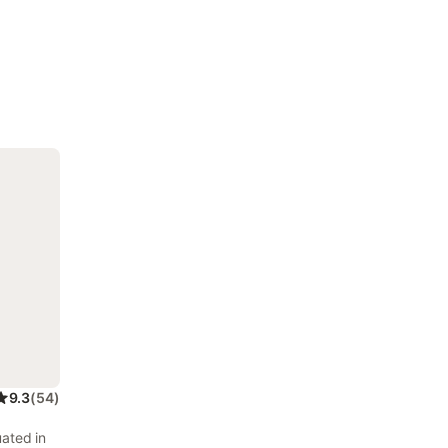
9.3
(
54
)
uated in