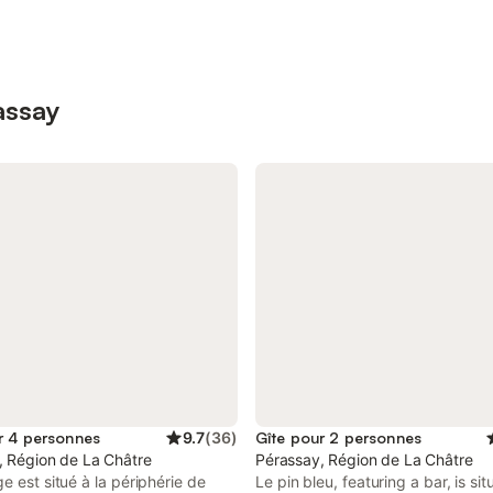
assay
r 4 personnes
9.7
(
36
)
Gîte pour 2 personnes
, Région de La Châtre
Pérassay, Région de La Châtre
e est situé à la périphérie de
Le pin bleu, featuring a bar, is sit