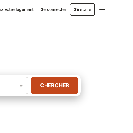
ez votre logement
Se connecter
S'inscrire
CHERCHER
·
·
·
Berry (France)
Indre
Gîtes à Pérassay
!