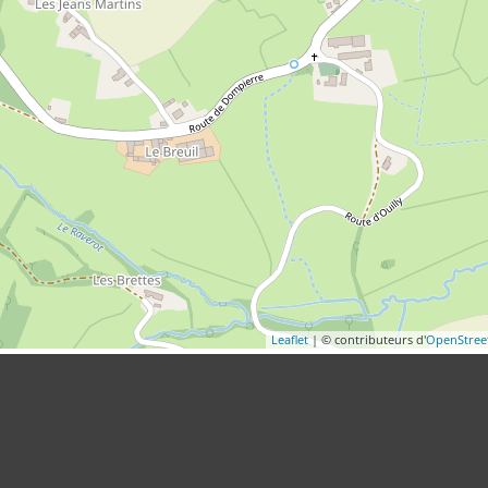
Leaflet
| © contributeurs d'
OpenStre