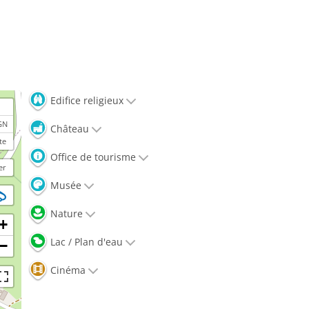
Edifice religieux
GN
Château
te
Office de tourisme
er
Musée
Nature
+
Lac / Plan d'eau
−
Cinéma