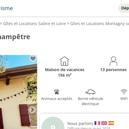
risme
Dép
>
Gîtes et Locations
Saône et Loire
>
Gîtes et Locations
Montagny s
hampêtre
Maison de vacances
13 personnes
156 m²
Animaux acceptés
Borne véhicule
WiFi
électrique
Nous parlons
P
Diffusé depuis mars 2024