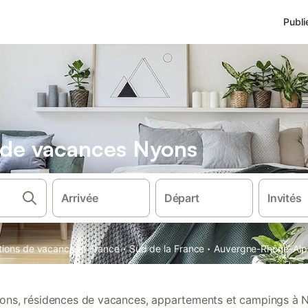
Publi
s de vacances Nyons
Arrivée
Départ
Invités
·
·
·
ations de vacances
France
Sud de la France
Auvergne-Rhône-Alp
tions, résidences de vacances, appartements et campings à 