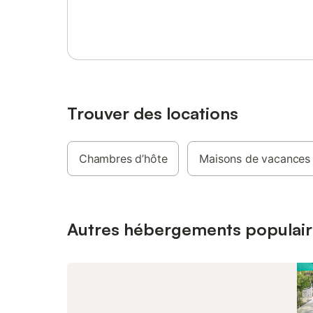
Se connecter ou s'inscrire
région of
telles qu
Vaison-l
Avignon.
est dispo
animaux 
sont pas 
toilette s
Trouver des locations
propriété
à motos e
Chambres d’hôte
Maisons de vacances
Autres hébergements populair