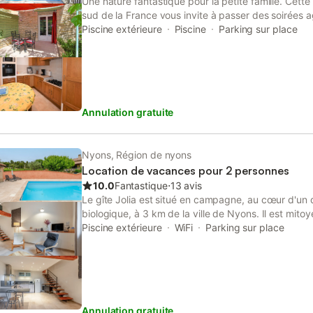
Une nature fantastique pour la petite famille. Cett
sud de la France vous invite à passer des soirées a
joliment arborée, d'où vous pourrez profiter de la 
Piscine extérieure
Piscine
Parking sur place
orangers et le chant des cigales. Vous pouvez égal
depuis la piscine attenante, pendant que votre chien
En vous rendant à pied à la ville voisine de Nyons,
olives, vous pourrez visiter les marchés locaux et d
villages français authentiques. Réjouissez-vous d
Annulation gratuite
la magnifique nature française.
Nyons, Région de nyons
Location de vacances pour 2 personnes
10.0
Fantastique
⋅
13 avis
Le gîte Jolia est situé en campagne, au cœur d'un d
biologique, à 3 km de la ville de Nyons. Il est mitoy
qu'avec l'habitation du propriétaire. Chaque logem
Piscine extérieure
WiFi
Parking sur place
bénéficie d'une entrée et d'un espace extérieur pr
gîte n'est pas goudronné, mais il reste tout à fait p
vélo. Un parking ombragé se trouve à 10 mètres du
logement neuf de 65 m², aménagé par un architecte
optimal. Il se présente sous la forme d'un duplex a
Annulation gratuite
de-chaussée, une chambre avec un lit double (160x