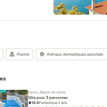
fre de nombreuses attractions,
d’eau avec WC, d'une grande c
'Orange et son théâtre antique,
avec un lit de 160x200, d'une pet
a-Romaine, le Mont Ventoux et
chambre avec deux lits de 90x20
 Une place de parking ombragée
salon équipé d'un canapé, de de
nible sur la propriété. Les
fauteuils, d'une télévision, du Wifi
domestiques et les fumeurs ne
ainsi que des jeux et des livres p
autorisés. Les serviettes de
enfants et adultes. Sur la terrass
ont fournies. L'accès à la
trouverez un salon de jardin, des
 se fait sans marches, et un local
longues, un barbecue électrique,
t vélos est à disposition.
table de ping-pong et des balanç
jardin est accessible mais non clô
Piscine
Animaux domestiques autorisés
animaux sont acceptés. Il n'y a p
piscine. Les fêtes ne sont pas aut
Draps, linge de toilette et de mai
fournis. Équipement bébé (lit, cha
haute, jouets et livres) disponible
es
Nyons, Région de nyons
Gîte pour 3 personnes
10.0
Fantastique
⋅
2 avis