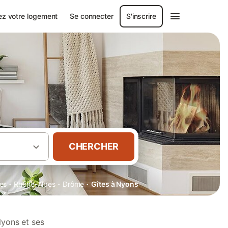
ez votre logement
Se connecter
S'inscrire
CHERCHER
·
·
·
es
Rhône-Alpes
Drôme
Gîtes à Nyons
Nyons et ses