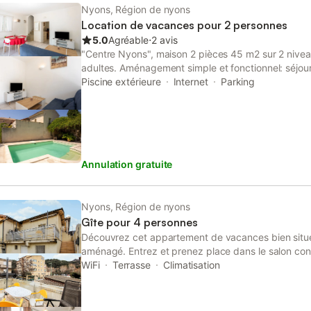
Nyons, Région de nyons
Location de vacances pour 2 personnes
5.0
Agréable
⋅
2 avis
"Centre Nyons", maison 2 pièces 45 m2 sur 2 nivea
adultes. Aménagement simple et fonctionnel: séjou
radiateur électrique. Sortie sur la terrasse. Cuisine
Piscine extérieure
Internet
Parking
four, four, grille-pain, bouilloire électrique, micro-o
avec table pour les repas. Air-conditionné. À l'éta
1 grand-lit (1 x 140 cm, longueur 190 cm) avec do
Petite terrasse 10 m2. Meubles de terrasse. A dispos
(Connexion WIFI, gratuit). Près de la maison. Veuill
Annulation gratuite
fumée. Annonce d'un particulier (art 155, IV du CGI
Nyons, Région de nyons
Gîte pour 4 personnes
Découvrez cet appartement de vacances bien situ
aménagé. Entrez et prenez place dans le salon co
rembourrés colorés, des fauteuils confortables et d
WiFi
Terrasse
Climatisation
laissent entrer la lumière du jour. Détendez-vous en 
de soirées tranquilles dans une ambiance familiale
cuisine fonctionnelle avec une grande table à mange