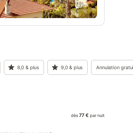
hambre
ite
0 et d'un
ux
 gratuit,
our
e, vous
 chaises
 une
oires. Le
turé. Les
as de
8,0
& plus
9,0
& plus
Annulation gratu
orisées.
son sont
ise
 sur d
77 €
dès
par nuit