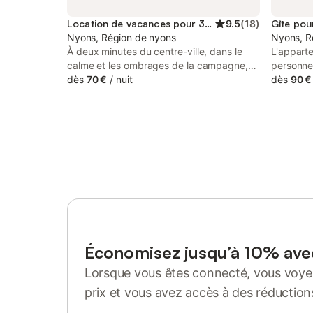
Location de vacances pour 3 personnes
9.5
(
18
)
Gîte pou
Nyons, Région de nyons
Nyons, R
À deux minutes du centre-ville, dans le
L'appart
calme et les ombrages de la campagne,
personnes
votre chambre, confort ou groupe, sera
dès
70 €
/
nuit
l'héberg
dès
90 €
dans tous les cas coquette et tranquille.
relaxante
Le petit déjeuner pourra être servi, selon
compose 
la saison, dans le jardin ensoleillé mais
pour 2 pe
frais à l'ombre des arbres centenaires.
équipée,
Chambre pour 2 ou 3 personnes, terrasse
d'une sal
privée. Salle de bain et toilettes séparées
accueilli
Taxes, chauffage, draps, linge de toilette
équipeme
et petits déjeuners inclus.
comprenne
climatisa
Un lit bé
également
vacances
Économisez jusqu’à 10% av
privé ave
Lorsque vous êtes connecté, vous voyez
hôtes on
extérieu
prix et vous avez accès à des réduction
un jardin