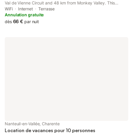
Val de Vienne Circuit and 48 km from Monkey Valley. This
property offers access to a terrace and free private parking.
WiFi
Internet
Terrasse
The property is non-smoking and is set 31 km from The
Annulation gratuite
Cormenier.
66 €
dès
par nuit
Nanteuil-en-Vallée, Charente
Location de vacances pour 10 personnes