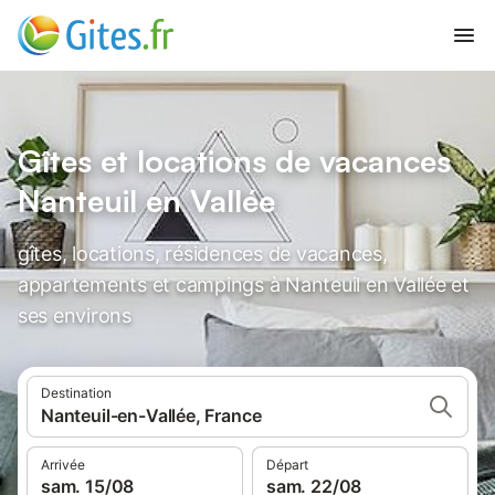
Gîtes et locations de vacances
Nanteuil en Vallée
gîtes, locations, résidences de vacances,
appartements et campings à Nanteuil en Vallée et
ses environs
Destination
Nanteuil-en-Vallée, France
Arrivée
Départ
sam. 15/08
sam. 22/08