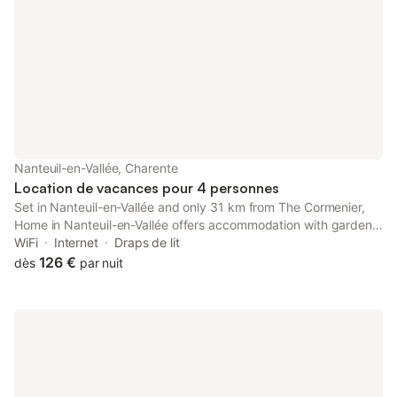
toilette. Préparez un bon petit plat maison dans la cuisine
équipée de tout le nécessaire : un four, un réfrigérateur et un
lave-vaisselle, mais aussi une cafetière, une bouilloire électrique
et une casserole à homard. Et puisque vous aurez accès à une
laverie automatique à proximité, inutile d'encombrer vos
bagages.
Nanteuil-en-Vallée, Charente
Location de vacances pour 4 personnes
Set in Nanteuil-en-Vallée and only 31 km from The Cormenier,
Home in Nanteuil-en-Vallée offers accommodation with garden
views, free WiFi and free private parking. Outdoor seating is
WiFi
Internet
Draps de lit
also available at the holiday home.
126 €
dès
par nuit