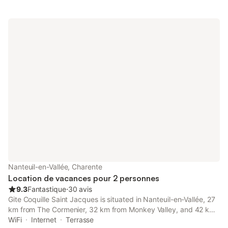
Nanteuil-en-Vallée, Charente
Location de vacances pour 2 personnes
9.3
Fantastique
⋅
30 avis
Gite Coquille Saint Jacques is situated in Nanteuil-en-Vallée, 27
km from The Cormenier, 32 km from Monkey Valley, and 42 km
from Val de Vienne Circuit.
WiFi
Internet
Terrasse