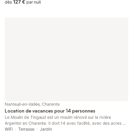
127 €
dès
par nuit
Nanteuil-en-Vallée, Charente
Location de vacances pour 14 personnes
Le Moulin de Tingaud est un moulin rénové sur la rivière
Argentor en Charente. Il dort 14 avec facilité, avec des acres de
champs et de bois pour marcher, jouer et pique-niquer. La
WiFi
Terrasse
Jardin