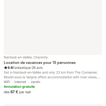
Nanteuil-en-Vallée, Charente
Location de vacances pour 15 personnes
9.6
Fantastique
⋅
26 avis
Set in Nanteuil-en-Vallée and only 23 km from The Cormenier,
Moulin sous la Vergne offers accommodation with river views,
free WiFi and free private parking. The property features
WiFi
Internet
Jardin
garden and quiet street views, and is 29 km from Monkey
Annulation gratuite
Valley.
67 €
dès
par nuit