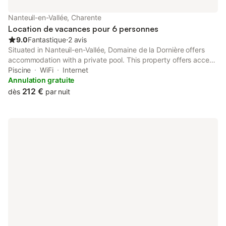
Nanteuil-en-Vallée, Charente
Location de vacances pour 6 personnes
9.0
Fantastique
⋅
2 avis
Situated in Nanteuil-en-Vallée, Domaine de la Dornière offers
accommodation with a private pool. This property offers access
to a terrace, free private parking and free WiFi. The property is
Piscine
WiFi
Internet
non-smoking and is set 31 km from The Cormenier.
Annulation gratuite
212 €
dès
par nuit