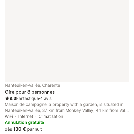
Nanteuil-en-Vallée, Charente
Gîte pour 8 personnes
9.3
Fantastique
⋅
4 avis
Maison de campagne, a property with a garden, is situated in
Nanteuil-en-Vallée, 37 km from Monkey Valley, 44 km from Val
de Vienne Circuit, as well as 50 km from Hirondelle Golf Course.
WiFi
Internet
Climatisation
Annulation gratuite
130 €
dès
par nuit