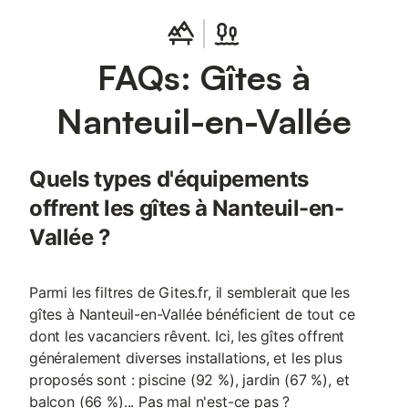
et vous offre tout ce dont vous avez besoin pour préparer des
spécialités régionales. Une petite terrasse avec une table et des
chaises vous invite à l'extérieur pour prendre le petit déjeuner
FAQs: Gîtes à
ensemble ou pour terminer la soirée avec un verre de vin.
Entourée de murs en pierre naturelle, elle crée une atmosphère
particulièrement privée. Découvrez les charmants environs de
Nanteuil-en-Vallée
Nanteuil-en-Vallée. Promenez-vous dans le village avec sa
petite épicerie, sa boulangerie, ses restaurants, son salon de
thé, sa pharmacie et son centre médical. Visitez l'abbaye
Quels types d'équipements
historique de Nanteuil ou allez à Verteuil-sur-Charente avec son
impressionnant château. Faites du canoë ou du paddle à la
offrent les gîtes à Nanteuil-en-
Base de loisirs Régalant ou à la base de loisirs Les Forges à
Taizé-
Vallée ?
Parmi les filtres de Gites.fr, il semblerait que les
gîtes à Nanteuil-en-Vallée bénéficient de tout ce
dont les vacanciers rêvent. Ici, les gîtes offrent
généralement diverses installations, et les plus
proposés sont : piscine (92 %), jardin (67 %), et
balcon (66 %)... Pas mal n'est-ce pas ?