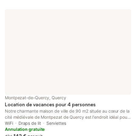
Montpezat-de-Quercy, Quercy
Location de vacances pour 4 personnes
Notre charmante maison de ville de 90 m2 située au cœur de la
cité médiévale de Montpezat de Quercy est l'endroit idéal pour
votre séjour. Vous profiterez du calme tout en étant à proximité
WiFi
Draps de lit
Serviettes
des nombreuses commodités et attractions qu'offre notre
Annulation gratuite
village pittoresque: commerces, restaurants, parc de loisirs