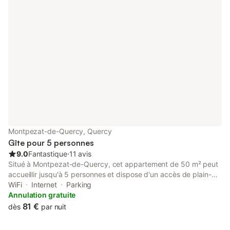
Montpezat-de-Quercy, Quercy
Gîte pour 5 personnes
9.0
Fantastique
⋅
11 avis
Situé à Montpezat-de-Quercy, cet appartement de 50 m² peut
accueillir jusqu'à 5 personnes et dispose d'un accès de plain-
pied avec une entrée privée. L'hébergement est doté de
WiFi
Internet
Parking
chambres insonorisées et de la climatisation, garantissant un
Annulation gratuite
environnement calme tout au long de votre séjour. L'intérieur
81 €
dès
par nuit
comprend 2 chambres équipées d'un lit double, de lits simples
et d'un canapé-lit, ainsi qu'une salle de bains et un espace de