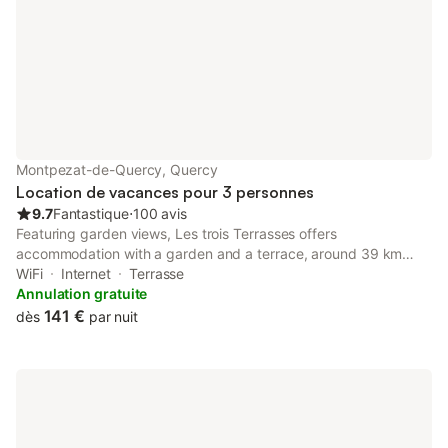
convertible dans l'espace
Montpezat-de-Quercy, Quercy
Location de vacances pour 3 personnes
9.7
Fantastique
⋅
100 avis
Featuring garden views, Les trois Terrasses offers
accommodation with a garden and a terrace, around 39 km
from Montauban Train Station. This bed and breakfast is 39 km
WiFi
Internet
Terrasse
from Les Aiguillons Golf Course.
Annulation gratuite
141 €
dès
par nuit