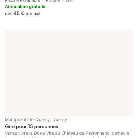
outdoor swimming pool, free private parking, a garden and a
Piscine extérieure
Piscine
WiFi
shared lounge.
Annulation gratuite
45 €
dès
par nuit
Montpezat-de-Quercy, Quercy
Gîte pour 15 personnes
Venez vivre la Dolce Vita au Château de Peyronnenc, demeure