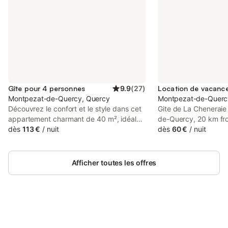
Gîte pour 4 personnes
9.9
(
27
)
Montpezat-de-Quercy, Quercy
Montpezat-de-Querc
Découvrez le confort et le style dans cet
Gite de La Cheneraie 
appartement charmant de 40 m², idéal
de-Quercy, 20 km fr
pour jusqu'à 4 personnes. Profitez d'une
dès
113 €
/
nuit
Course, 24 km from Le
dès
60 €
/
nuit
piscine privée ouverte du 1er mai au 31
Course, and 40 km f
août, ainsi que d'un jardin agréable pour
Station.
vous détendre. L'accès facile à la région
Afficher toutes les offres
locale en fait un choix parfait pour vos
vacances. • Piscine privée (ouverte du
01/05 au 31/08) • Terrasse avec vue sur
le jardin • Idéal pour les familles Extérieur
: Profitez d'une atmosphère sereine dans
cet appartement, qui dispose d'une jolie
Connectez-vous et économisez
Se connecter