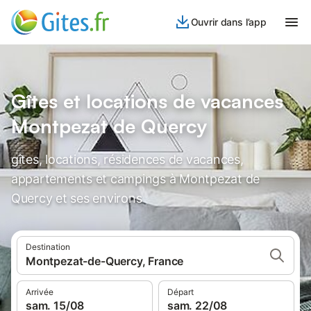
Ouvrir dans l’app
Gîtes et locations de vacances
Montpezat de Quercy
gîtes, locations, résidences de vacances,
appartements et campings à Montpezat de
Quercy et ses environs
Destination
Montpezat-de-Quercy, France
Arrivée
Départ
sam. 15/08
sam. 22/08