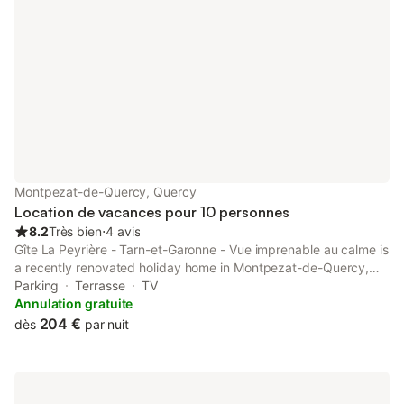
Montpezat-de-Quercy, Quercy
Location de vacances pour 10 personnes
8.2
Très bien
⋅
4 avis
Gîte La Peyrière - Tarn-et-Garonne - Vue imprenable au calme is
a recently renovated holiday home in Montpezat-de-Quercy,
where guests can make the most of its garden and shared
Parking
Terrasse
TV
lounge.
Annulation gratuite
204 €
dès
par nuit