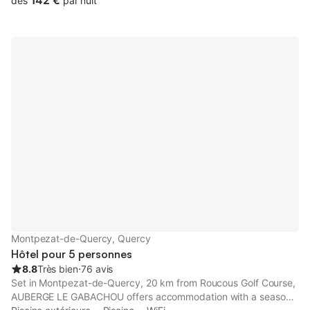
142 €
dès
par nuit
avec piscine, monuments historiques, départs de randonnées,
vignobles... Maison sur 2 niveaux: Au rez-de-chaussée, une
grande pièce à vivre vous accueillera dans son ambiance
chaleureuse: >> coin salon avec cheminée (NON
FONCTIONNELLE) >> salle à manger >> cuisine équipée ✅
Dosettes de café Nespresso et thé fournis A l’étage, >> 🛏️ 2
chambres avec lit en 140, bureau et placards >> 🛁 1 salle de
bain avec double vasque, baignoire et sèche serviette >> WC
séparé >> dressing ✅ Pour votre confort, les draps et serviettes
de toilette sont inclus, lits fait à votre arrivée 🧺 ✅ WIFI gratuit
disponible 🛜 📍Vous bénéficiez d'un emplacement central pour
découvrir les nombreuses attractions touristiques de la région: -
Cahors et son Pont Valentré (27 km) - Les plus beaux villages
du Quercy: Saint-Cirq-Lapopie, Montcuq, Castelnau-Montratier,
Rocamadour, Autoire - Caussade, la cité du Chapeau (12km) -
Montauban et sa place nationale (35 km) - Saint Antonin Noble
Val, Bruniquel, Montricoux ... ⚠️ Festival Harry Potter :
Montpezat-de-Quercy, Quercy
l'expérience en forêt interdite du 19 octobre 2024 au 02 février
Hôtel pour 5 personnes
202
8.8
Très bien
⋅
76 avis
Set in Montpezat-de-Quercy, 20 km from Roucous Golf Course,
AUBERGE LE GABACHOU offers accommodation with a seasonal